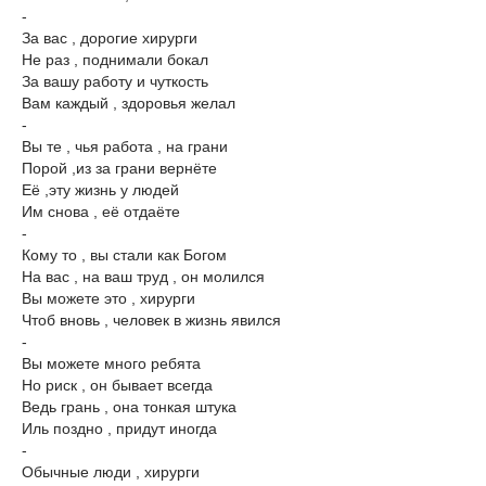
-
За вас , дорогие хирурги
Не раз , поднимали бокал
За вашу работу и чуткость
Вам каждый , здоровья желал
-
Вы те , чья работа , на грани
Порой ,из за грани вернёте
Её ,эту жизнь у людей
Им снова , её отдаёте
-
Кому то , вы стали как Богом
На вас , на ваш труд , он молился
Вы можете это , хирурги
Чтоб вновь , человек в жизнь явился
-
Вы можете много ребята
Но риск , он бывает всегда
Ведь грань , она тонкая штука
Иль поздно , придут иногда
-
Обычные люди , хирурги