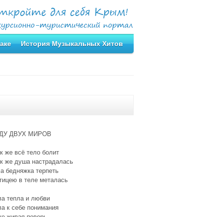
аке
История Музыкальных Хитов
ДУ ДВУХ МИРОВ
к же всё тело болит
ак же душа настрадалась
а бедняжка терпеть
тицею в теле металась
ла тепла и любви
а к себе понимания
же живая поверь