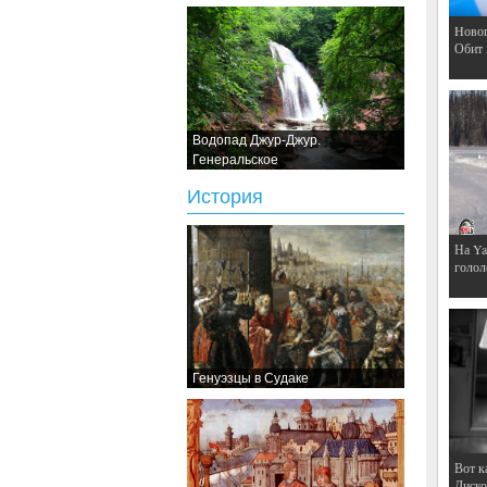
Hовог
Обит
Водопад Джур-Джур.
Генеральское
История
На Ya
голол
Генуэзцы в Судаке
Вот к
Дискот