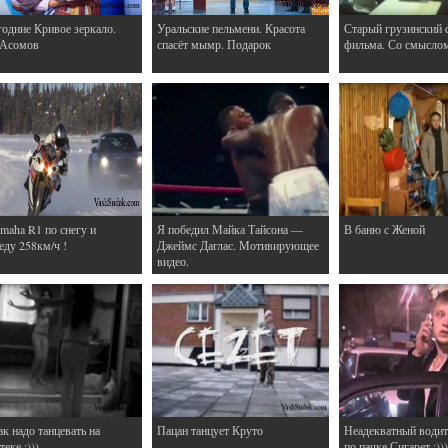
одние Кривое зеркало.
Уральские пельмени. Красота
Старый грузинский 
 Асомов
спасёт мымр. Подарок
фильма. Со смысло
maha R1 по снегу и
Я победил Майка Тайсона —
В баню с Женой
еду 258км/ч !
Джеймс Даглас. Мотивирующее
видео.
ак надо танцевать на
Пацан танцует Круто
Неадекватный водит
еке :)))
по пачке Сигарет :)))