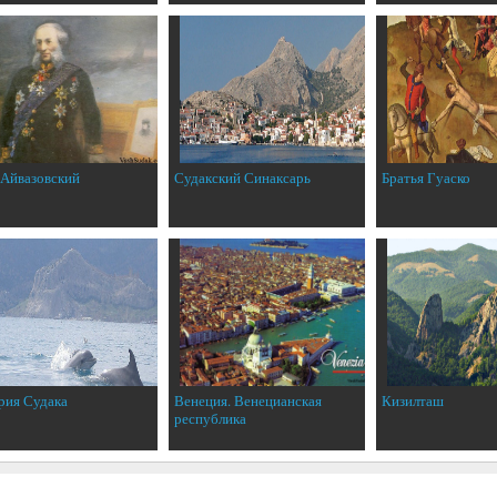
 Айвазовский
Судакский Синаксарь
Братья Гуаско
рия Судака
Венеция. Венецианская
Кизилташ
республика