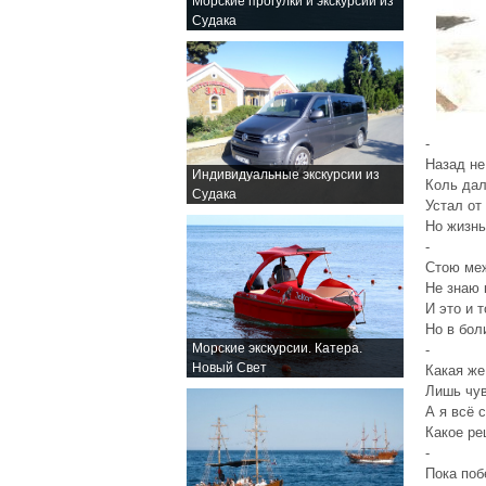
Морские прогулки и экскурсии из
Судака
-
Назад не
Индивидуальные экскурсии из
Коль да
Судака
Устал от
Но жизнь
-
Стою ме
Не знаю 
И это и т
Но в бол
Морские экскурсии. Катера.
-
Новый Свет
Какая же
Лишь чув
А я всё 
Какое ре
-
Пока поб