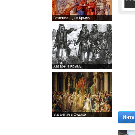
Венецианцы в Крыму
Хазары в Крыму
Византия в Судаке
Инте