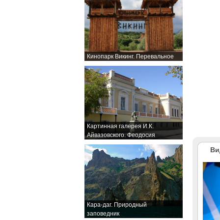
Кинопарк Викинг. Перевальное
Картинная галерея И.К.
Айвазовского. Феодосия
Ви
Кара-даг. Природный
заповедник