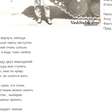
И бол
-
Напо
Хочу 
Фант
Пред
 вернуть никогда
льше черты заступлю
 неё очень сильно
 я ведь тоже люблю
жду двух мирозданий
куда мне ступить
о, мне по нраву
и, не хочется жить
 грань эта тонка
ствами можно понять
стою , выбираю
шенье принять
еждает земная