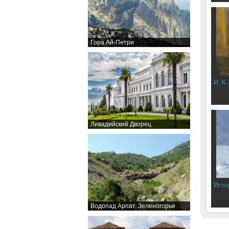
Гора Ай-Петри
И. К.
Ливадийский Дворец
Исто
Водопад Арпат. Зеленогорье