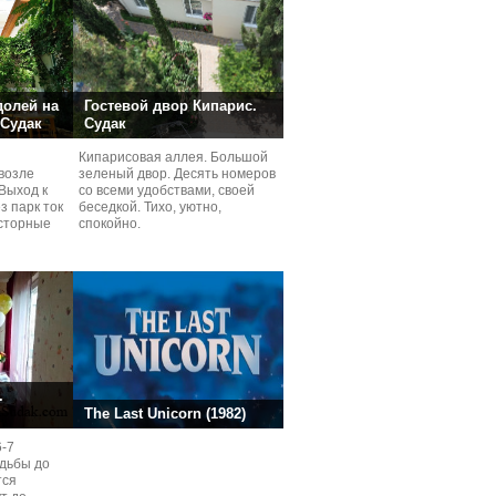
долей на
Гостевой двор Кипарис.
 Судак
Судак
Кипарисовая аллея. Большой
возле
зеленый двор. Десять номеров
Выход к
со всеми удобствами, своей
з парк ток
беседкой. Тихо, уютно,
сторные
спокойно.
ней.
.
The Last Unicorn (1982)
6-7
одьбы до
тся