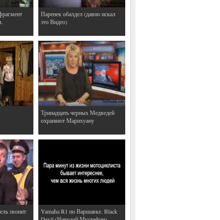
фрагмент
Паренек обалдел (давно искал
м.
это Видео)
Тринадцать черных Медведей
охраняют Марихуану
ель звонит
Yamaha R1 по Варшавке. Black
Devil (Николай Мустафин)