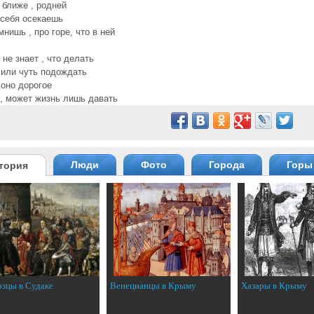
 ближе , родней
 себя осекаешь
мнишь , про горе, что в ней
 не знает , что делать
 или чуть подождать
 оно дорогое
 , может жизнь лишь давать
Люди
Фото
Города
Горы
тория
эзцы в Судаке
Венецианцы в Крыму
Хазары в Крыму