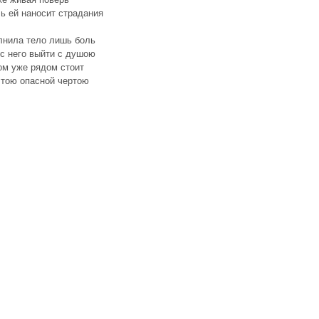
ь ей наносит страдания
лнила тело лишь боль
с него выйти с душою
ом уже рядом стоит
 тою опасной чертою