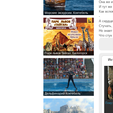
Она же и
И тут же
Как вспо
Морские экскурсии. Коктебель
-
А сердце
Стучать,
Но знает
Что стук
Парк львов Тайган. Белогорск
Ис
Дельфинарий Коктебель
Гену