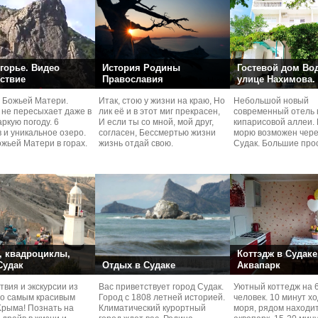
горье. Видео
История Родины
Гостевой дом Во
ствие
Православия
улице Нахимова.
 Божьей Матери.
Итак, стою у жизни на краю, Но
Небольшой новый
 не пересыхает даже в
лик её и в этот миг прекрасен,
современный отель 
ркую погоду. 6
И если ты со мной, мой друг,
кипарисовой аллеи. 
 и уникальное озеро.
согласен, Бессмертью жизни
морю возможен чере
жьей Матери в горах.
жизнь отдай свою.
Судaк. Большие про
номера со своей кух
 квадроциклы,
Коттэдж в Судаке
 Судак
Отдых в Судаке
Аквапарк
вия и экскурcии из
Вас приветствует город Судак.
Уютный коттедж на 
по самым красивым
Город с 1808 летней историей.
человек. 10 минут х
Kрыма! Познать на
Климатический курортный
моря, рядом находи