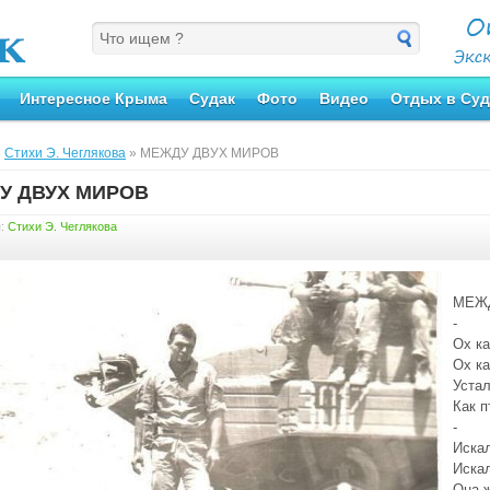
Интересное Крыма
Судак
Фото
Видео
Отдых в Суд
»
Стихи Э. Чеглякова
» МЕЖДУ ДВУХ МИРОВ
У ДВУХ МИРОВ
я:
Стихи Э. Чеглякова
МЕЖ
-
Ох ка
Ох к
Устал
Как п
-
Иска
Искал
Она 