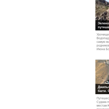
Зелено
путеше
Урочище
Водопад
самую жа
родников
Икона Бо
Джипы,
багги.
Путешест
Судaка 
местам 