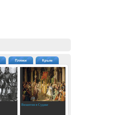
Пляжи
Крым
Византия в Судаке