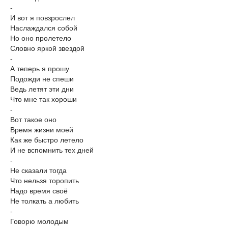
-
И вот я повзрослел
Наслаждался собой
Но оно пролетело
Словно яркой звездой
-
А теперь я прошу
Подожди не спеши
Ведь летят эти дни
Что мне так хороши
-
Вот такое оно
Время жизни моей
Как же быстро летело
И не вспомнить тех дней
-
Не сказали тогда
Что нельзя торопить
Надо время своё
Не толкать а любить
-
Говорю молодым