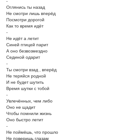
-
Оглянись ты назад
Не смотри лишь вперёд
Посмотри дорогой
Как то время идёт
-
Не идёт а летит
Синей птицей парит
А оно безвозмездно
Сединой одарит
-
Ты смотри взад , вперёд
Не теряйся родной
И не будет шутить
Время шутки с тобой
-
Увлечённых, чем либо
Оно не щадит
Чтобы помнили жизнь
Оно быстро летит
-
Не поймёшь, что прошло
Не поверишь глазам