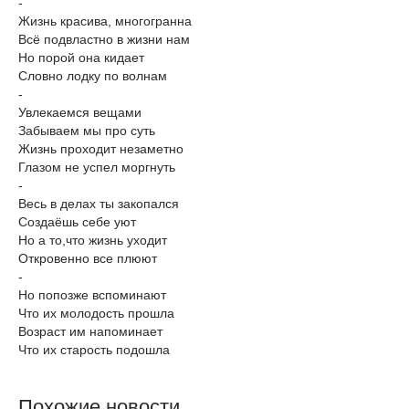
-
Жизнь красива, многогранна
Всё подвластно в жизни нам
Но порой она кидает
Словно лодку по волнам
-
Увлекаемся вещами
Забываем мы про суть
Жизнь проходит незаметно
Глазом не успел моргнуть
-
Весь в делах ты закопался
Создаёшь себе уют
Но а то,что жизнь уходит
Откровенно все плюют
-
Но попозже вспоминают
Что их молодость прошла
Возраст им напоминает
Что их старость подошла
Похожие новости