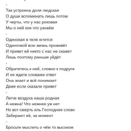
-
Так устроена доля людская
О душе вспоминать лишь потом
У черты, что у нас роковая
Мы о ней кое что узнаём
-
Одинокая в теле ютится
Одиночкой всю жизнь проживёт
И привет ей никто с нас не скажет
Лишь поэтому раньше уйдёт
-
Обратитесь к ней, словно к подруге
И не ждите словами ответ
Она знает и всё понимает
Даже если сказали привет
-
Легче воздуха наша родная
А нежна! Что нежнее уж нет
Но вот смерть иль Господнее слово
Забирают её, за момент
-
Бросьте мыслить о чём то высоком