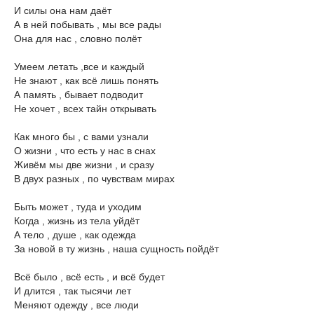
И силы она нам даёт
А в ней побывать , мы все рады
Она для нас , словно полёт
Умеем летать ,все и каждый
Не знают , как всё лишь понять
А память , бывает подводит
Не хочет , всех тайн открывать
Как много бы , с вами узнали
О жизни , что есть у нас в снах
Живём мы две жизни , и сразу
В двух разных , по чувствам мирах
Быть может , туда и уходим
Когда , жизнь из тела уйдёт
А тело , душе , как одежда
За новой в ту жизнь , наша сущность пойдёт
Всё было , всё есть , и всё будет
И длится , так тысячи лет
Меняют одежду , все люди