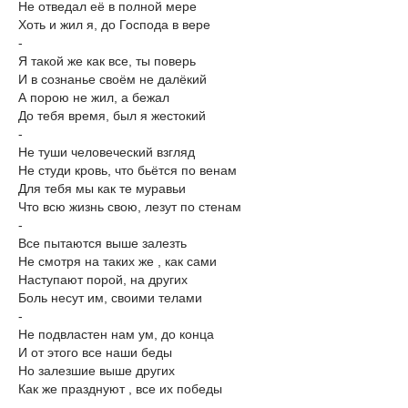
Не отведал её в полной мере
Хоть и жил я, до Господа в вере
-
Я такой же как все, ты поверь
И в сознанье своём не далёкий
А порою не жил, а бежал
До тебя время, был я жестокий
-
Не туши человеческий взгляд
Не студи кровь, что бьётся по венам
Для тебя мы как те муравьи
Что всю жизнь свою, лезут по стенам
-
Все пытаются выше залезть
Не смотря на таких же , как сами
Наступают порой, на других
Боль несут им, своими телами
-
Не подвластен нам ум, до конца
И от этого все наши беды
Но залезшие выше других
Как же празднуют , все их победы
-