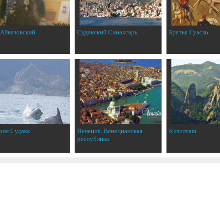
 Айвазовский
Судакский Синаксарь
Братья Гуаско
рия Судака
Венеция. Венецианская
Кизилташ
республика