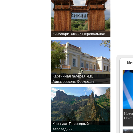
Кинопарк Викинг. Перевальное
Ви
Картинная галерея И.К.
Айвазовского. Феодосия
Hовог
Обит
Кара-даг. Природный
заповедник