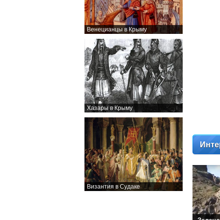
Венецианцы в Крыму
Хазары в Крыму
Инте
Византия в Судаке