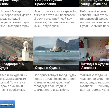
горье. Видео
История Родины
Гостевой дом Во
ствие
Православия
улице Нахимова.
 Божьей Матери.
Итак, стою у жизни на краю, Но
Небольшой новый
 не пересыхает даже в
лик её и в этот миг прекрасен,
современный отель 
ркую погоду. 6
И если ты со мной, мой друг,
кипарисовой аллеи. 
 и уникальное озеро.
согласен, Бессмертью жизни
морю возможен чере
жьей Матери в горах.
жизнь отдай свою.
Судaк. Большие про
номера со своей кух
 квадроциклы,
Коттэдж в Судаке
 Судак
Отдых в Судаке
Аквапарк
вия и экскурcии из
Вас приветствует город Судак.
Уютный коттедж на 
по самым красивым
Город с 1808 летней историей.
человек. 10 минут х
Kрыма! Познать на
Климатический курортный
моря, рядом находи
 драйв в жизни и
город ждет вас. Родина
аквапарк. 15-20 мин
уться к необычным
Шампанского и колыбель
центра города. Котт
 красотам
Крымского Виноделия.
располагается в тих
омендую