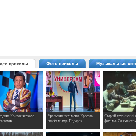
Фото приколы
Музыкальные хи
део приколы
одние Кривое зеркало.
Уральские пельмени. Красота
Старый грузинский 
 Асомов
спасёт мымр. Подарок
фильма. Со смысло