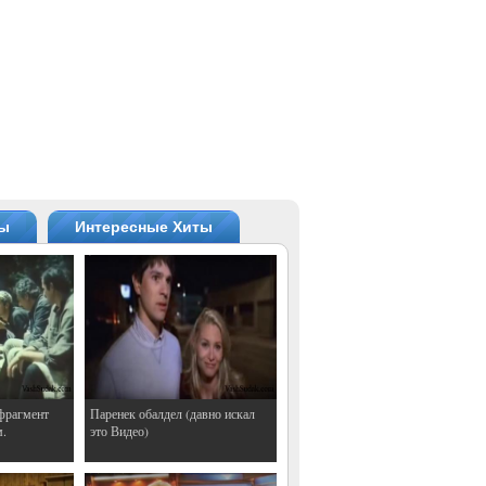
ты
Интересные Хиты
фрагмент
Паренек обалдел (давно искал
м.
это Видео)