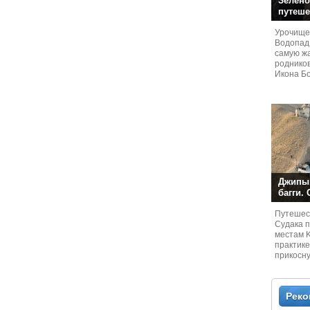
Зелено
путеше
Урочище
Водопад
самую жа
родников
Икона Бо
Джипы,
багги.
Путешест
Судaка 
местам 
практике
прикосн
местам и
Рек