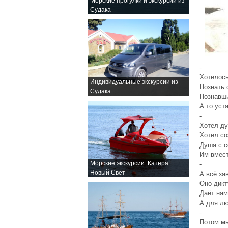
Морские прогулки и экскурсии из
Судака
-
Хотелось
Индивидуальные экскурсии из
Познать 
Судака
Познавши
А то уст
-
Хотел ду
Хотел со
Душа с с
Им вмест
Морские экскурсии. Катера.
-
Новый Свет
А всё за
Оно дикт
Даёт на
А для лю
-
Потом м