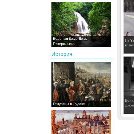
Водопад Джур-Джур.
На Ya
Генеральское
голол
История
Вот к
Генуэзцы в Судаке
Дискот