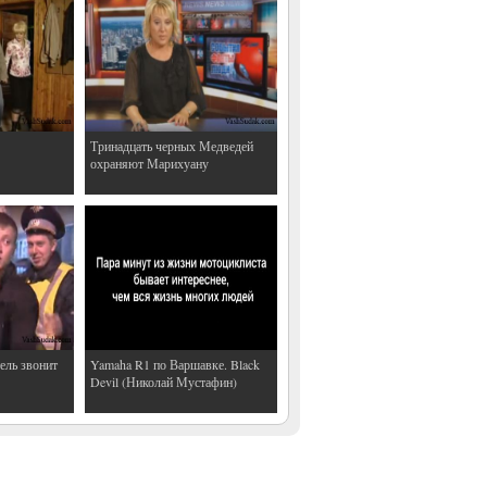
Тринадцать черных Медведей
охраняют Марихуану
ель звонит
Yamaha R1 по Варшавке. Black
Devil (Николай Мустафин)