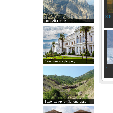
И. К.
Гора Ай-Петри
Ливадийский Дворец
Исто
Водопад Арпат. Зеленогорье