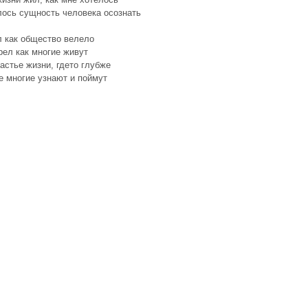
лось сущность человека осознать
л как общество велело
ел как многие живут
астье жизни, гдето глубже
е многие узнают и поймут