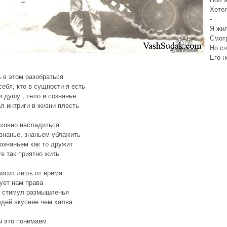
Хоте
-
Я жи
Смотр
Но сч
Его н
 в этом разобраться
себя, кто в сущности я есть
 душу , тело и сознанье
ал интриги в жизни плесть
ховно насладиться
знанье, знаньем ублажить
ознаньем как то дружит
е так приятно жить
висит лишь от время
ует нам права
м стимул размышленья
дей вкуснее чем халва
ы это понимаем