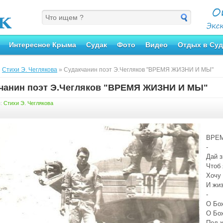
Интересное Крыма
Судак
Фото
Видео
Отдых в Суд
»
Стихи Э. Чеглякова
» Судакчанин поэт Э.Чегляков "ВРЕМЯ ЖИЗНИ И МЫ"
чанин поэт Э.Чегляков "ВРЕМЯ ЖИЗНИ И МЫ"
я:
Стихи Э. Чеглякова
ВРЕ
-
Дай з
Чтоб 
Хочу 
И жиз
-
О Бож
О Бож
Пол ж