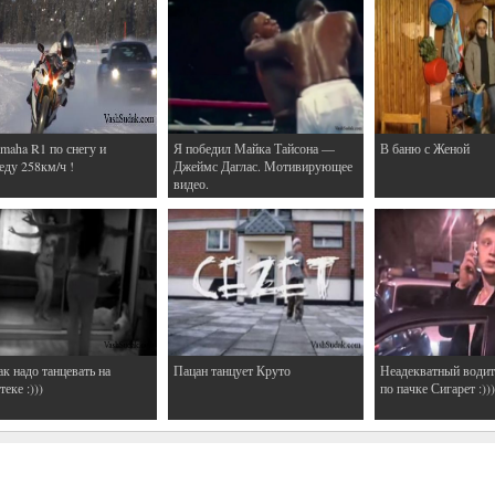
maha R1 по снегу и
Я победил Майка Тайсона —
В баню с Женой
еду 258км/ч !
Джеймс Даглас. Мотивирующее
видео.
ак надо танцевать на
Пацан танцует Круто
Неадекватный водит
еке :)))
по пачке Сигарет :)))