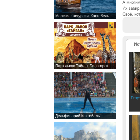
А многим
Их забир
Своё, ко
Морские экскурсии. Коктебель
Ис
Парк львов Тайган. Белогорск
Гену
Дельфинарий Коктебель