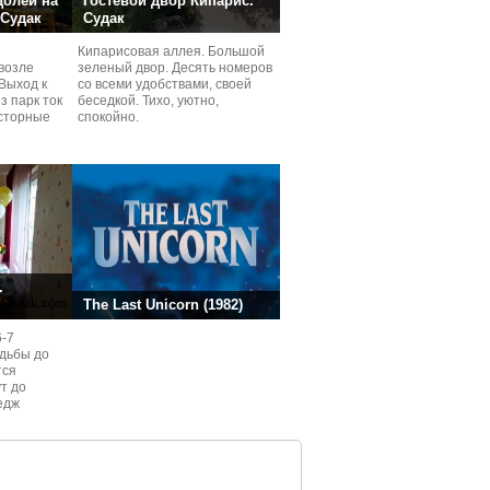
долей на
Гостевой двор Кипарис.
 Судак
Судак
Кипарисовая аллея. Большой
возле
зеленый двор. Десять номеров
Выход к
со всеми удобствами, своей
з парк ток
беседкой. Тихо, уютно,
сторные
спокойно.
ней.
.
The Last Unicorn (1982)
6-7
одьбы до
тся
ут до
едж
ом