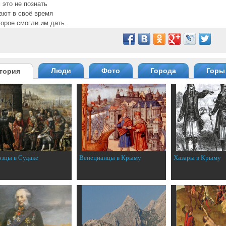
 это не познать
ают в своё время
торое смогли им дать .
Люди
Фото
Города
Горы
тория
эзцы в Судаке
Венецианцы в Крыму
Хазары в Крыму