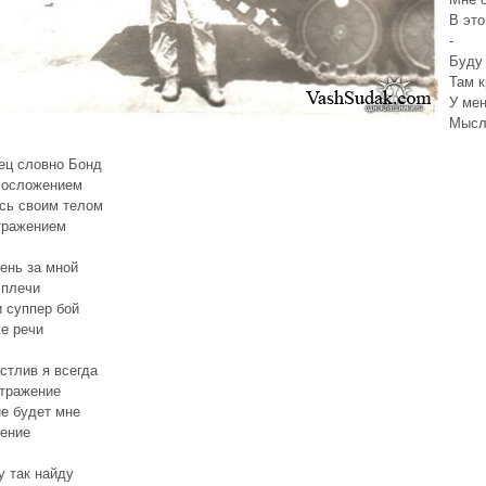
В эт
-
Буду 
Там к
У мен
Мысл
ец словно Бонд
лосложением
сь своим телом
тражением
тень за мной
 плечи
и суппер бой
е речи
стлив я всегда
тражение
не будет мне
ение
у так найду