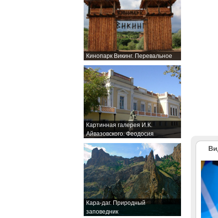
Кинопарк Викинг. Перевальное
Картинная галерея И.К.
Айвазовского. Феодосия
Ви
Кара-даг. Природный
заповедник