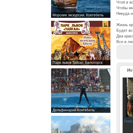
Чтоб в в
Чтобы м
Никуда н
Морские экскурсии. Коктебель
-
Жизнь кр
Будет вс
Два крас
Все в лю
Парк львов Тайган. Белогорск
Ис
Дельфинарий Коктебель
Гену