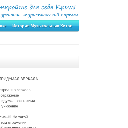
аке
История Музыкальных Хитов
ПРИДУМАЛ ЗЕРКАЛА
трел я в зеркала
 отражение
ридумал вас такими
ж унижение
сивый! Не такой
 том отражении
обидно пред другими