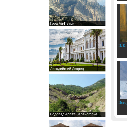
Гора Ай-Петри
И. К.
Ливадийский Дворец
Исто
Водопад Арпат. Зеленогорье