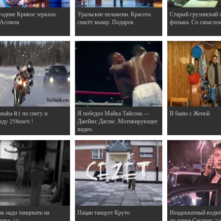
одние Кривое зеркало.
Уральские пельмени. Красота
Старый грузинский 
 Асомов
спасёт мымр. Подарок
фильма. Со смысло
maha R1 по снегу и
Я победил Майка Тайсона —
В баню с Женой
еду 258км/ч !
Джеймс Даглас. Мотивирующее
видео.
ак надо танцевать на
Пацан танцует Круто
Неадекватный водит
еке :)))
по пачке Сигарет :)))