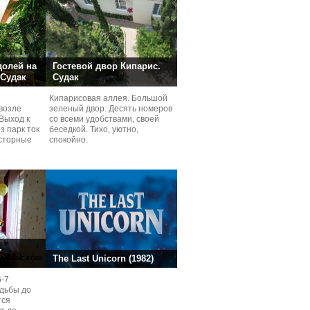
долей на
Гостевой двор Кипарис.
 Судак
Судак
Кипарисовая аллея. Большой
возле
зеленый двор. Десять номеров
Выход к
со всеми удобствами, своей
з парк ток
беседкой. Тихо, уютно,
сторные
спокойно.
ней.
.
The Last Unicorn (1982)
6-7
одьбы до
тся