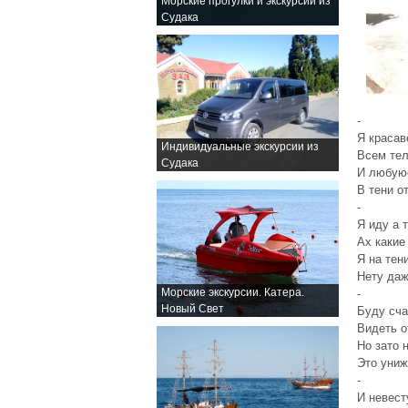
Морские прогулки и экскурсии из
Судака
-
Я красав
Индивидуальные экскурсии из
Всем те
Судака
И любую
В тени о
-
Я иду а 
Ах какие
Я на тен
Нету даж
Морские экскурсии. Катера.
-
Новый Свет
Буду сча
Видеть о
Но зато 
Это униж
-
И невест