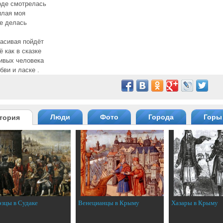
оде смотрелась
илая моя
е делась
асивая пойдёт
ё как в сказке
ивых человека
бви и ласке .
Люди
Фото
Города
Горы
тория
эзцы в Судаке
Венецианцы в Крыму
Хазары в Крыму