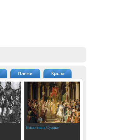
Пляжи
Крым
Византия в Судаке