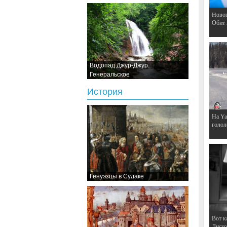
Hовог
Обит
Водопад Джур-Джур.
Генеральское
История
На Ya
голол
Генуэзцы в Судаке
Вот к
Дискот