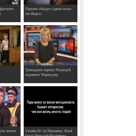
фрагмент
Паренек обалдел (давно искал
м.
это Видео)
Тринадцать черных Медведей
охраняют Марихуану
ель звонит
Yamaha R1 по Варшавке. Black
Devil (Николай Мустафин)