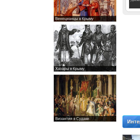
Венецианцы в Крыму
Хазары в Крыму
Византия в Судаке
Инте