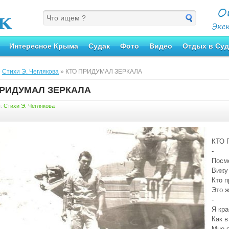
Интересное Крыма
Судак
Фото
Видео
Отдых в Суд
»
Стихи Э. Чеглякова
» КТО ПРИДУМАЛ ЗЕРКАЛА
ПРИДУМАЛ ЗЕРКАЛА
я:
Стихи Э. Чеглякова
КТО 
-
Посмо
Вижу
Кто п
Это 
-
Я кра
Как в
Мне 