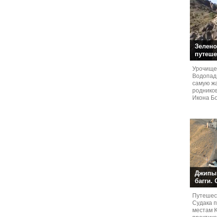
Зелено
путеше
Урочище
Водопад
самую жа
родников
Икона Бо
Джипы,
багги.
Путешест
Судaка 
местам 