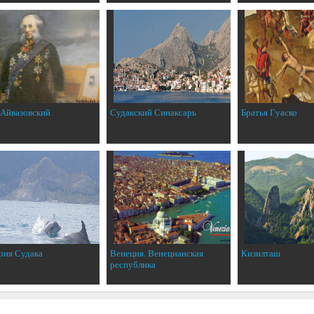
 Айвазовский
Судакский Синаксарь
Братья Гуаско
рия Судака
Венеция. Венецианская
Кизилташ
республика