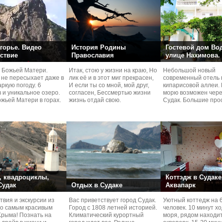
горье. Видео
История Родины
Гостевой дом Во
ствие
Православия
улице Нахимова.
 Божьей Матери.
Итак, стою у жизни на краю, Но
Небольшой новый
 не пересыхает даже в
лик её и в этот миг прекрасен,
современный отель 
ркую погоду. 6
И если ты со мной, мой друг,
кипарисовой аллеи. 
 и уникальное озеро.
согласен, Бессмертью жизни
морю возможен чере
жьей Матери в горах.
жизнь отдай свою.
Судaк. Большие про
номера со своей кух
 квадроциклы,
Коттэдж в Судаке
 Судак
Отдых в Судаке
Аквапарк
вия и экскурcии из
Вас приветствует город Судак.
Уютный коттедж на 
по самым красивым
Город с 1808 летней историей.
человек. 10 минут х
Kрыма! Познать на
Климатический курортный
моря, рядом находи