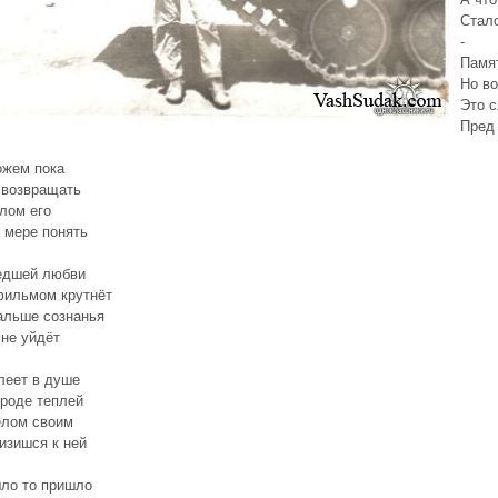
Стало
-
Памят
Но во
Это с
Пред
ожем пока
 возвращать
лом его
 мере понять
едшей любви
фильмом крутнёт
альше сознанья
 не уйдёт
леет в душе
роде теплей
елом своим
изишся к ней
ло то пришло