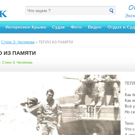
Интересное Крыма
Судак
Фото
Видео
Отдых в Суд
»
Стихи Э. Чеглякова
» ТЕПЛО ИЗ ПАМЯТИ
О ИЗ ПАМЯТИ
я:
Стихи Э. Чеглякова
ТЕПЛ
-
Как б
Как е
Всё у
Но с
-
Тело 
Что с
А что