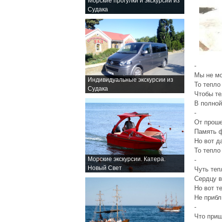
Морские прогулки и экскурсии из
Судака
-
Мы не м
Индивидуальные экскурсии из
То тепло
Судака
Чтобы те
В полной
-
От прош
Память 
Но вот д
То тепло
Морские экскурсии. Катера.
-
Новый Свет
Чуть теп
Сердцу в
Но вот т
Не прибл
-
Что приш