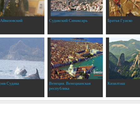
 Айвазовский
Судакский Синаксарь
Братья Гуаско
рия Судака
Венеция. Венецианская
Кизилташ
республика