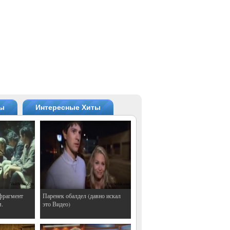
ты
Интересные Хиты
фрагмент
Паренек обалдел (давно искал
м.
это Видео)