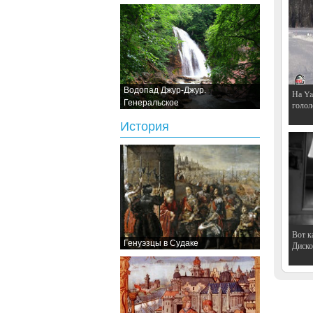
Водопад Джур-Джур.
На Ya
Генеральское
голол
История
Вот к
Генуэзцы в Судаке
Дискот