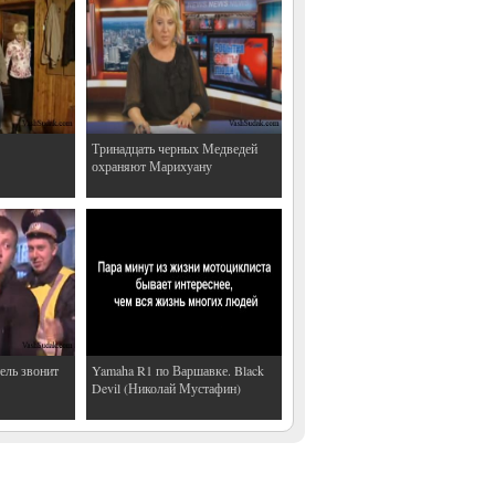
Тринадцать черных Медведей
охраняют Марихуану
ель звонит
Yamaha R1 по Варшавке. Black
Devil (Николай Мустафин)