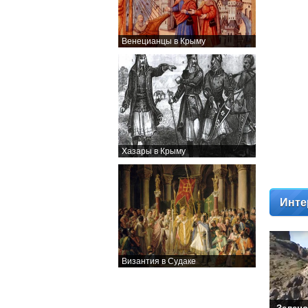
Венецианцы в Крыму
Хазары в Крыму
Инте
Византия в Судаке