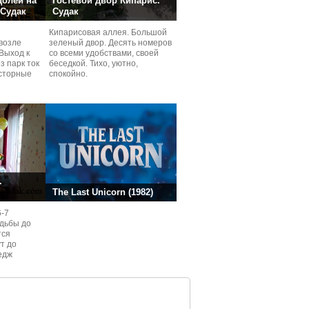
долей на
Гостевой двор Кипарис.
 Судак
Судак
Кипарисовая аллея. Большой
возле
зеленый двор. Десять номеров
Выход к
со всеми удобствами, своей
з парк ток
беседкой. Тихо, уютно,
сторные
спокойно.
ней.
.
The Last Unicorn (1982)
6-7
одьбы до
тся
ут до
едж
ом