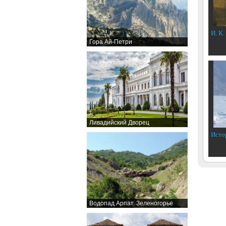
И. К.
Гора Ай-Петри
Ливадийский Дворец
Исто
Водопад Арпат. Зеленогорье