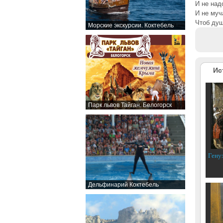
И не над
И не муч
Чтоб душ
Морские экскурсии. Коктебель
Ис
Парк львов Тайган. Белогорск
Гену
Дельфинарий Коктебель