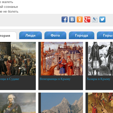
о жалеть
ай сознанье
е не болеть
Люди
Фото
Города
Горы
тория
эзцы в Судаке
Венецианцы в Крыму
Хазары в Крыму