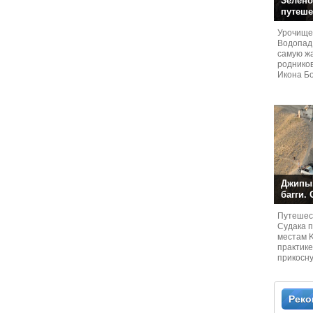
Зелено
путеше
Урочище
Водопад
самую жа
родников
Икона Бо
Джипы,
багги.
Путешест
Судaка 
местам 
практике
прикосн
местам и
Рек