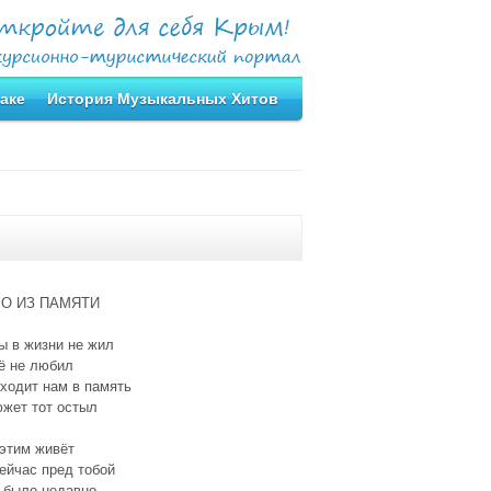
аке
История Музыкальных Хитов
О ИЗ ПАМЯТИ
ы в жизни не жил
ё не любил
ходит нам в память
южет тот остыл
этим живёт
ейчас пред тобой
 было недавно