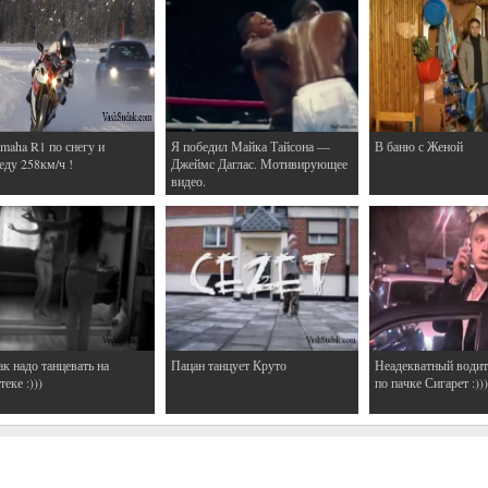
maha R1 по снегу и
Я победил Майка Тайсона —
В баню с Женой
еду 258км/ч !
Джеймс Даглас. Мотивирующее
видео.
ак надо танцевать на
Пацан танцует Круто
Неадекватный водит
еке :)))
по пачке Сигарет :)))