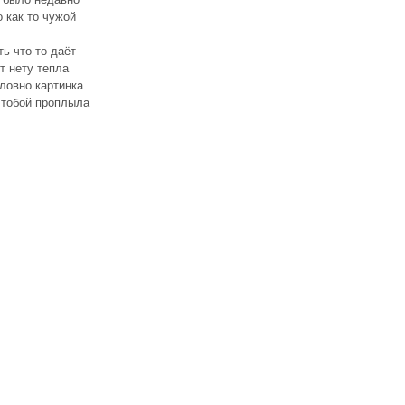
 как то чужой
ь что то даёт
т нету тепла
ловно картинка
 тобой проплыла