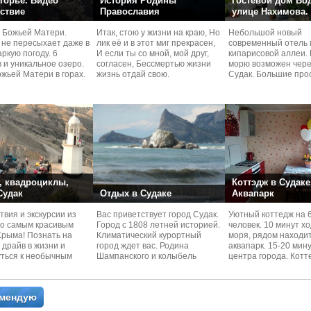
горье. Видео
История Родины
Гостевой дом Во
ствие
Православия
улице Нахимова.
 Божьей Матери.
Итак, стою у жизни на краю, Но
Небольшой новый
 не пересыхает даже в
лик её и в этот миг прекрасен,
современный отель 
ркую погоду. 6
И если ты со мной, мой друг,
кипарисовой аллеи. 
 и уникальное озеро.
согласен, Бессмертью жизни
морю возможен чере
жьей Матери в горах.
жизнь отдай свою.
Судaк. Большие про
номера со своей кух
 квадроциклы,
Коттэдж в Судаке
 Судак
Отдых в Судаке
Аквапарк
вия и экскурcии из
Вас приветствует город Судак.
Уютный коттедж на 
по самым красивым
Город с 1808 летней историей.
человек. 10 минут х
Kрыма! Познать на
Климатический курортный
моря, рядом находи
 драйв в жизни и
город ждет вас. Родина
аквапарк. 15-20 мин
уться к необычным
Шампанского и колыбель
центра города. Котт
 красотам
Крымского Виноделия.
располагается в тих
омендую