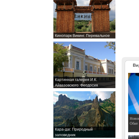
Кинопарк Викинг. Перевальное
Ви
Картинная галерея И.К.
Айвазовского. Феодосия
Hовог
Обит
Кара-даг. Природный
заповедник