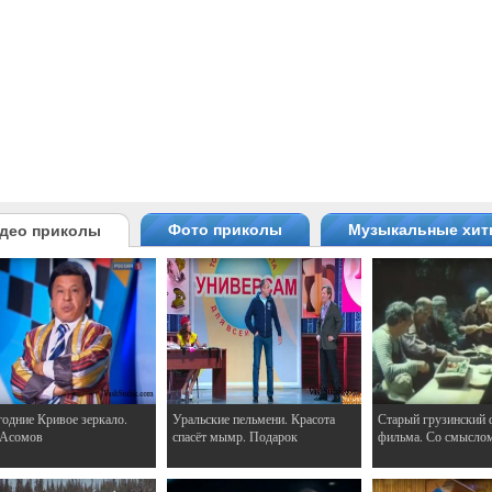
Фото приколы
Музыкальные хи
део приколы
одние Кривое зеркало.
Уральские пельмени. Красота
Старый грузинский 
 Асомов
спасёт мымр. Подарок
фильма. Со смысло