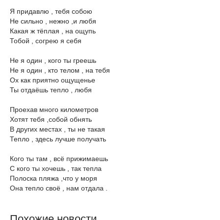
Я придавлю , тебя собою
Не сильно , нежно ,и любя
Какая ж тёплая , на ощупь
Тобой , согрею я себя
Не я один , кого ты греешь
Не я один , кто телом , на тебя
Ох как приятно ощущенье
Ты отдаёшь тепло , любя
Проехав много километров
Хотят тебя ,собой обнять
В других местах , ты не такая
Тепло , здесь лучше получать
Кого ты там , всё прижимаешь
С кого ты хочешь , так тепла
Полоска пляжа ,что у моря
Она тепло своё , нам отдала .
Похожие новости