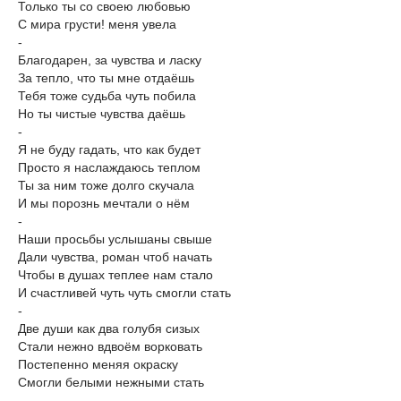
Только ты со своею любовью
С мира грусти! меня увела
-
Благодарен, за чувства и ласку
За тепло, что ты мне отдаёшь
Тебя тоже судьба чуть побила
Но ты чистые чувства даёшь
-
Я не буду гадать, что как будет
Просто я наслаждаюсь теплом
Ты за ним тоже долго скучала
И мы порознь мечтали о нём
-
Наши просьбы услышаны свыше
Дали чувства, роман чтоб начать
Чтобы в душах теплее нам стало
И счастливей чуть чуть смогли стать
-
Две души как два голубя сизых
Стали нежно вдвоём ворковать
Постепенно меняя окраску
Смогли белыми нежными стать
-