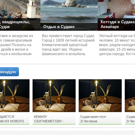
 квадроциклы,
Коттэдж в Судаке
 Судак
Отдых в Судаке
Аквапарк
вия и экскурcии из
Вас приветствует город Судак.
Уютный коттедж на 
по самым красивым
Город с 1808 летней историей.
человек. 10 минут х
Kрыма! Познать на
Климатический курортный
моря, рядом находи
 драйв в жизни и
город ждет вас. Родина
аквапарк. 15-20 мин
уться к необычным
Шампанского и колыбель
центра города. Котт
 красотам
Крымского Виноделия.
располагается в тих
омендую
ЩАЕТСЯ
КЕМАЛУ
Судакчанин поэт
Судак
АМ ИЗ НОВОГО
СЕИТМЕМЕТОВУ -
Э.Чегляков
Э.Че
Эдуард Чегляков
"ПОСВЯЩАЕТСЯ
СУДА
СТИХАМ"