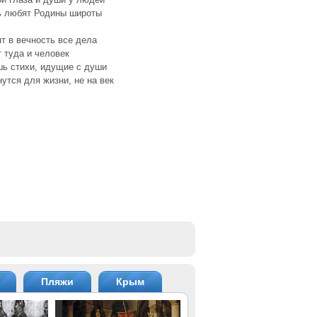
ь любят Родины широты
т в вечность все дела
 туда и человек
шь стихи, идущие с души
утся для жизни, не на век
Пляжи
Крым