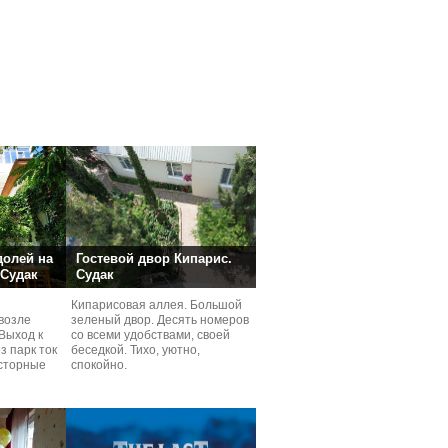
долей на
Гостевой двор Кипарис.
 Судак
Судак
Кипарисовая аллея. Большой
возле
зеленый двор. Десять номеров
Выход к
со всеми удобствами, своей
з парк ток
беседкой. Тихо, уютно,
сторные
спокойно.
ней.