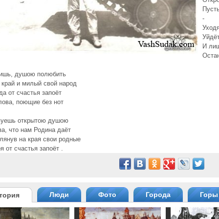
Пуст
-
Уходя
Уйдёт
И ли
Остан
лишь, душою полюбить
край и милый свой народ
да от счастья запоёт
лова, поющие без нот
вуешь открытою душою
ва, что нам Родина даёт
лянув на края свои родные
я от счастья запоёт .
Люди
Фото
Города
Горы
тория