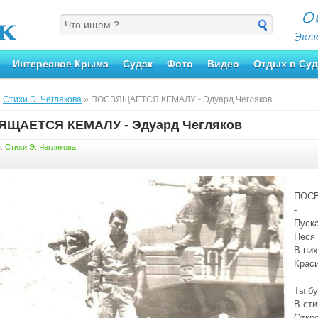
Интересное Крыма
Судак
Фото
Видео
Отдых в Суд
»
Стихи Э. Чеглякова
» ПОСВЯЩАЕТСЯ КЕМАЛУ - Эдуард Чегляков
ЩАЕТСЯ КЕМАЛУ - Эдуард Чегляков
я:
Стихи Э. Чеглякова
ПОС
-
Пуска
Неся
В них
Краси
-
Ты бу
В сти
Откро