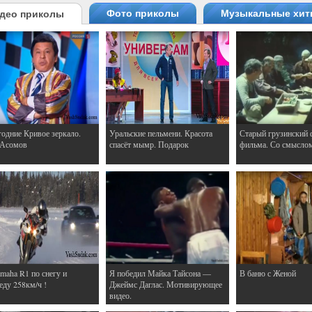
Фото приколы
Музыкальные хи
део приколы
одние Кривое зеркало.
Уральские пельмени. Красота
Старый грузинский 
 Асомов
спасёт мымр. Подарок
фильма. Со смысло
maha R1 по снегу и
Я победил Майка Тайсона —
В баню с Женой
еду 258км/ч !
Джеймс Даглас. Мотивирующее
видео.