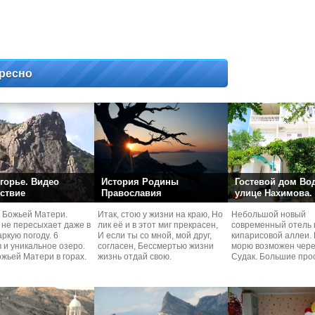
ресно
горье. Видео
История Родины
Гостевой дом Во
ствие
Православия
улице Нахимова.
 Божьей Матери.
Итак, стою у жизни на краю, Но
Небольшой новый
 не пересыхает даже в
лик её и в этот миг прекрасен,
современный отель 
ркую погоду. 6
И если ты со мной, мой друг,
кипарисовой аллеи. 
 и уникальное озеро.
согласен, Бессмертью жизни
морю возможен чере
жьей Матери в горах.
жизнь отдай свою.
Судaк. Большие про
номера со своей кух