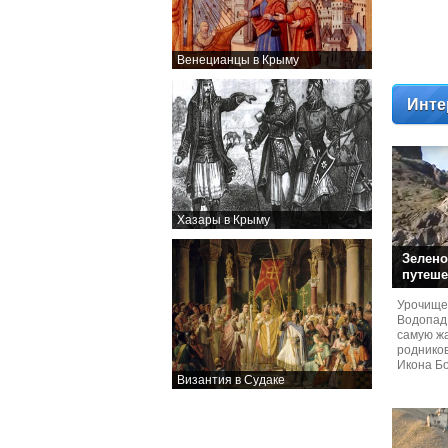
Венецианцы в Крыму
Инте
Хазары в Крыму
Зелено
путеше
Урочище
Водопад
самую жа
родников
Икона Бо
Византия в Судаке