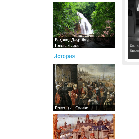
Водопад Джур-Джур.
Вот к
Генеральское
Дискот
История
Генуэзцы в Судаке