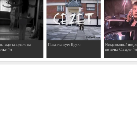
ак надо танцевать на
Пацан танцует Круто
Неадекватный водит
еке :)))
по пачке Сигарет :)))