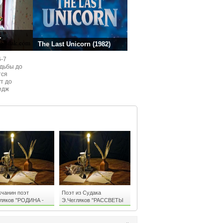
.
The Last Unicorn (1982)
6-7
одьбы до
тся
ут до
едж
ом
чанин поэт
Поэт из Судака
гляков "РОДИНА -
Э.Чегляков "РАССВЕТЫ
К"
И ЗАКАТЫ"