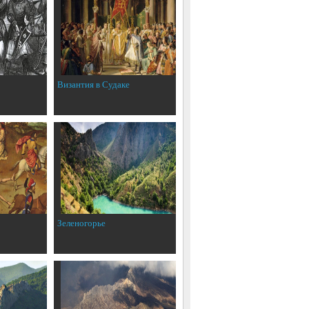
Византия в Судаке
Зеленогорье