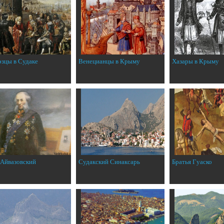
эзцы в Судаке
Венецианцы в Крыму
Хазары в Крыму
 Айвазовский
Судакский Синаксарь
Братья Гуаско