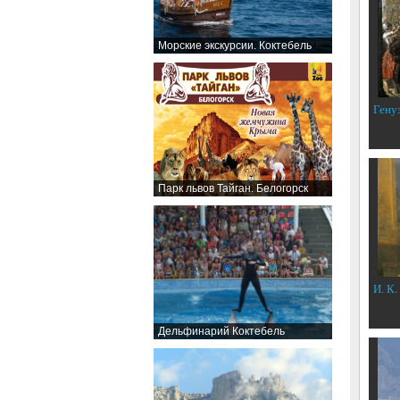
Морские экскурсии. Коктебель
Гену
Парк львов Тайган. Белогорск
И. К.
Дельфинарий Коктебель