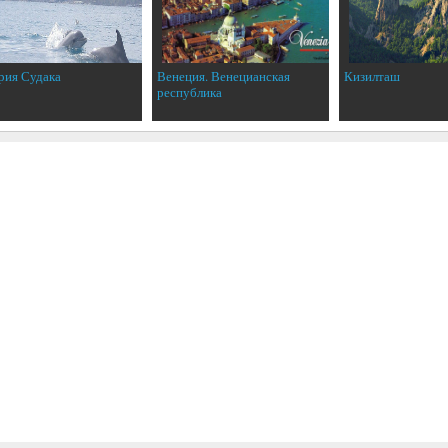
рия Судака
Венеция. Венецианская
Кизилташ
республика