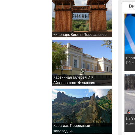
Ви
Кинопарк Викинг. Перевальное
Hовог
Обит
Картинная галерея И.К.
Айвазовского. Феодосия
На Ya
голол
Кара-даг. Природный
заповедник