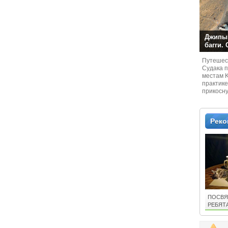
Джипы,
багги.
Путешест
Судaка 
местам 
практике
прикосн
местам и
Рек
ПОСВЯ
РЕБЯТ
СВЕТА