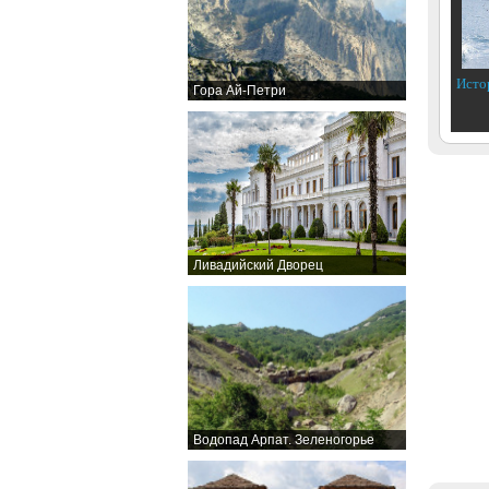
Исто
Гора Ай-Петри
Ливадийский Дворец
Водопад Арпат. Зеленогорье