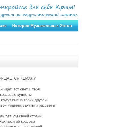
аке
История Музыкальных Хитов
ВЯЩАЕТСЯ КЕМАЛУ
й идёт, тот свет с тебя
 красивые куплеты
 будут имена твоих друзей
вой Родины, закаты и рассветы
дь певцом своей страны
хах неся её красоты
й глаза и души у людей