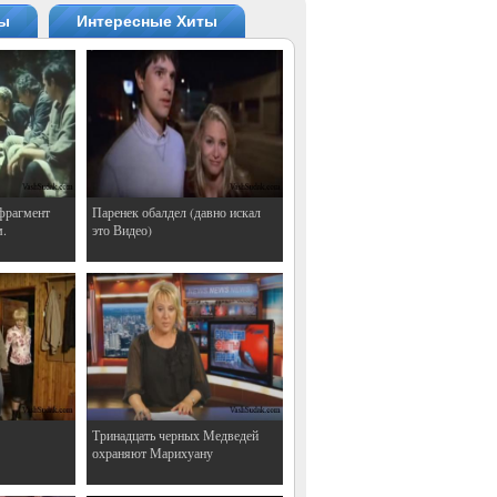
ты
Интересные Хиты
фрагмент
Паренек обалдел (давно искал
м.
это Видео)
Тринадцать черных Медведей
охраняют Марихуану