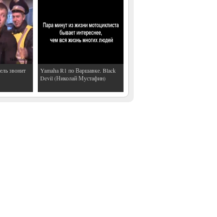
ель звонит
Yamaha R1 по Варшавке. Black
Devil (Николай Мустафин)