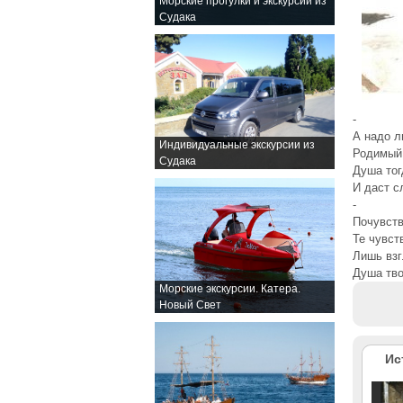
Морские прогулки и экскурсии из
Судака
-
А надо 
Индивидуальные экскурсии из
Родимый 
Судака
Душа тог
И даст с
-
Почувст
Те чувст
Лишь взг
Душа тво
Морские экскурсии. Катера.
Новый Свет
Ис