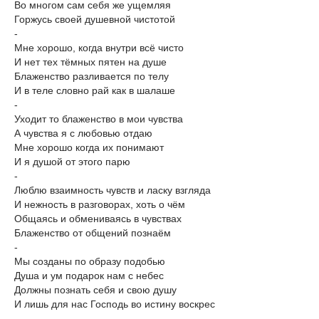
Во многом сам себя же ущемляя
Горжусь своей душевной чистотой
-
Мне хорошо, когда внутри всё чисто
И нет тех тёмных пятен на душе
Блаженство разливается по телу
И в теле словно рай как в шалаше
-
Уходит то блаженство в мои чувства
А чувства я с любовью отдаю
Мне хорошо когда их понимают
И я душой от этого парю
-
Люблю взаимность чувств и ласку взгляда
И нежность в разговорах, хоть о чём
Общаясь и обмениваясь в чувствах
Блаженство от общений познаём
-
Мы созданы по образу подобью
Душа и ум подарок нам с небес
Должны познать себя и свою душу
И лишь для нас Господь во истину воскрес