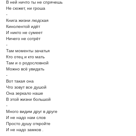
В ней ничто ты не спрячешь
Не сюжет, ни гроша
-
Книга жизни людская
Кинолентой идёт
И никто не сумеет
Ничего не сотрёт
-
Там моменты зачатья
Кто отец и кто мать
Там и о родословной
Можно всё увидать
-
Вот такая она
Что зовут все душой
Она зеркало наше
В этой жизни большой
-
Много видим друг в друге
И не надо нам слов
Просто душу откройте
И не надо замков .