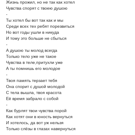
Жизнь прожил, но не так как хотел
Чувства спорят с твоею душою
-
Ты хотел бы вот так как и мы
Среди всех тех ребят порезвиться
Но вот годы ушли в никуда
И тому это больше не сбыться
-
А душою ты молод всегда
Только тело уже не такое
Чувства в теле,притухли уже
А ты помнишь его молодое
-
Твоя память терзает тебя
Она спорит с душой молодой
С тела вышла, твоя красота
Её время забрало с собой
-
Как бурлят твои чувства порой
Как хотят они в юность вернуться
И хотелось, да вот уж нельзя
Только слёзы в глазах навернуться
-