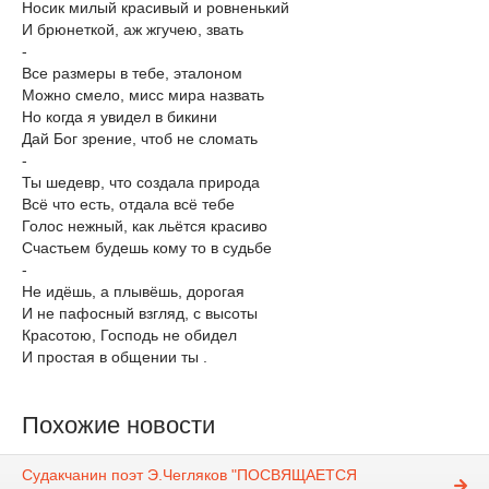
Носик милый красивый и ровненький
И брюнеткой, аж жгучею, звать
-
Все размеры в тебе, эталоном
Можно смело, мисс мира назвать
Но когда я увидел в бикини
Дай Бог зрение, чтоб не сломать
-
Ты шедевр, что создала природа
Всё что есть, отдала всё тебе
Голос нежный, как льётся красиво
Счастьем будешь кому то в судьбе
-
Не идёшь, а плывёшь, дорогая
И не пафосный взгляд, с высоты
Красотою, Господь не обидел
И простая в общении ты .
Похожие новости
Судакчанин поэт Э.Чегляков "ПОСВЯЩАЕТСЯ