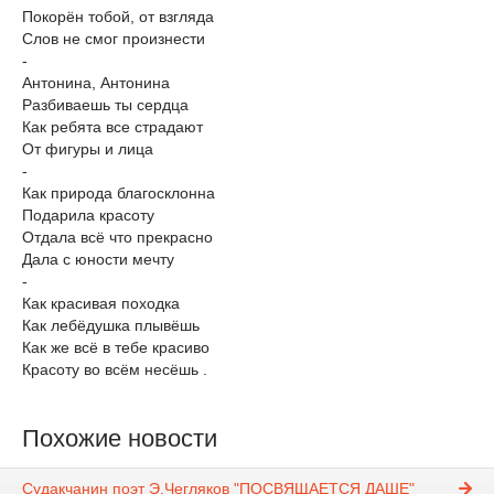
Покорён тобой, от взгляда
Слов не смог произнести
-
Антонина, Антонина
Разбиваешь ты сердца
Как ребята все страдают
От фигуры и лица
-
Как природа благосклонна
Подарила красоту
Отдала всё что прекрасно
Дала с юности мечту
-
Как красивая походка
Как лебёдушка плывёшь
Как же всё в тебе красиво
Красоту во всём несёшь .
Похожие новости
Судакчанин поэт Э.Чегляков "ПОСВЯЩАЕТСЯ ДАШЕ"