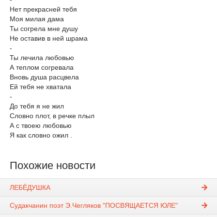
Нет прекрасней тебя
Моя милая дама
Ты согрела мне душу
Не оставив в ней шрама
-
Ты лечила любовью
А теплом согревала
Вновь душа расцвела
Ей тебя не хватала
-
До тебя я не жил
Словно плот, в речке плыл
А с твоею любовью
Я как словно ожил .
Похожие новости
ЛЕБЁДУШКА
Судакчанин поэт Э.Чегляков "ПОСВЯЩАЕТСЯ ЮЛЕ"