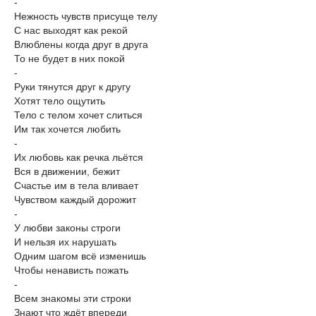
-
Нежность чувств присуще телу
С нас выходят как рекой
Влюблены когда друг в друга
То не будет в них покой
-
Руки тянутся друг к другу
Хотят тело ощутить
Тело с телом хочет слиться
Им так хочется любить
-
Их любовь как речка льётся
Вся в движении, бежит
Счастье им в тела вливает
Чувством каждый дорожит
-
У любви законы строги
И нельзя их нарушать
Одним шагом всё изменишь
Чтобы ненависть пожать
-
Всем знакомы эти строки
Знают что ждёт впереди