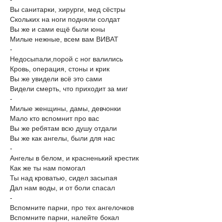
Вы санитарки, хирурги, мед сёстры
Скольких на ноги подняли солдат
Вы же и сами ещё были юны
Милые нежные, всем вам ВИВАТ
-
Недосыпали,порой с ног валились
Кровь, операция, стоны и крик
Вы же увидели всё это сами
Видели смерть, что приходит за миг
-
Милые женщины, дамы, девчонки
Мало кто вспомнит про вас
Вы же ребятам всю душу отдали
Вы же как ангелы, были для нас
-
Ангелы в белом, и красненький крестик
Как же ты нам помогал
Ты над кроватью, сидел засыпая
Дал нам воды, и от боли спасал
-
Вспомните парни, про тех ангелочков
Вспомните парни, налейте бокал