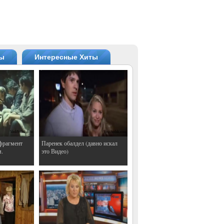
ты
Интересные Хиты
фрагмент
Паренек обалдел (давно искал
м.
это Видео)