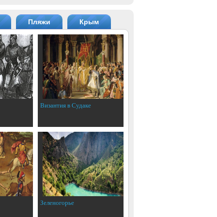
Пляжи
Крым
Византия в Судаке
Зеленогорье