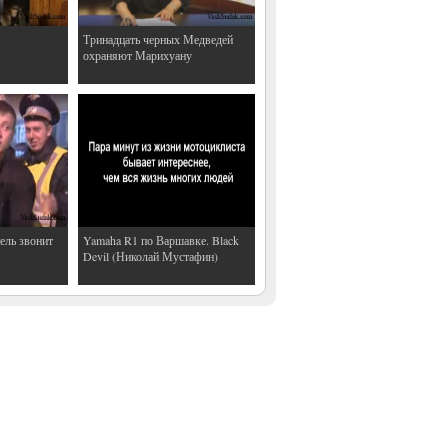
Тринадцать черных Медведей
охраняют Марихуану
ель звонит
Yamaha R1 по Варшавке. Black
Devil (Николай Мустафин)