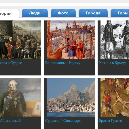
Люди
Фото
Города
Горы
тория
эзцы в Судаке
Венецианцы в Крыму
Хазары в Крыму
 Айвазовский
Судакский Синаксарь
Братья Гуаско