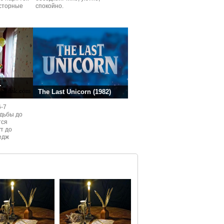
сторные
спокойно.
ней.
.
The Last Unicorn (1982)
6-7
одьбы до
тся
ут до
едж
ом