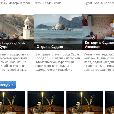
жьей Матери в горах.
жизнь отдай свою.
Судaк. Большие про
номера со своей кух
 квадроциклы,
Коттэдж в Судаке
 Судак
Отдых в Судаке
Аквапарк
вия и экскурcии из
Вас приветствует город Судак.
Уютный коттедж на 
по самым красивым
Город с 1808 летней историей.
человек. 10 минут х
Kрыма! Познать на
Климатический курортный
моря, рядом находи
 драйв в жизни и
город ждет вас. Родина
аквапарк. 15-20 мин
уться к необычным
Шампанского и колыбель
центра города. Котт
 красотам
Крымского Виноделия.
располагается в тих
омендую