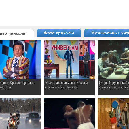
Фото приколы
Музыкальные хи
део приколы
одние Кривое зеркало.
Уральские пельмени. Красота
Старый грузинский 
 Асомов
спасёт мымр. Подарок
фильма. Со смысло