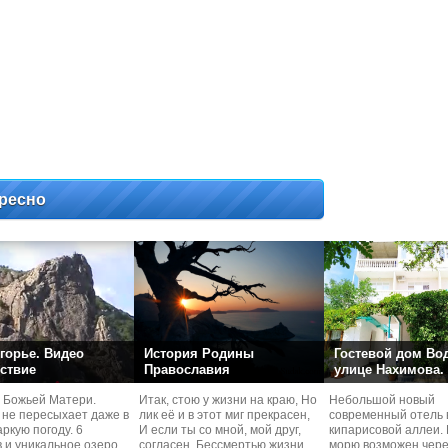
ресно
горье. Видео
История Родины
Гостевой дом Во
ствие
Православия
улице Нахимова.
 Божьей Матери.
Итак, стою у жизни на краю, Но
Небольшой новый
 не пересыхает даже в
лик её и в этот миг прекрасен,
современный отель 
ркую погоду. 6
И если ты со мной, мой друг,
кипарисовой аллеи. 
 и уникальное озеро.
согласен, Бессмертью жизни
морю возможен чере