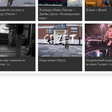
maha R1 по снегу и
Я победил Майка Тайсона —
В баню с Женой
еду 258км/ч !
Джеймс Даглас. Мотивирующее
видео.
ак надо танцевать на
Пацан танцует Круто
Неадекватный водит
еке :)))
по пачке Сигарет :)))