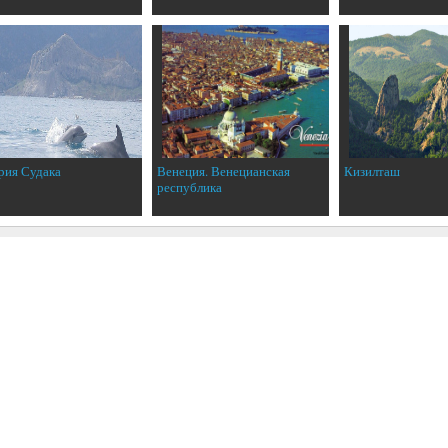
рия Судака
Венеция. Венецианская
Кизилташ
республика