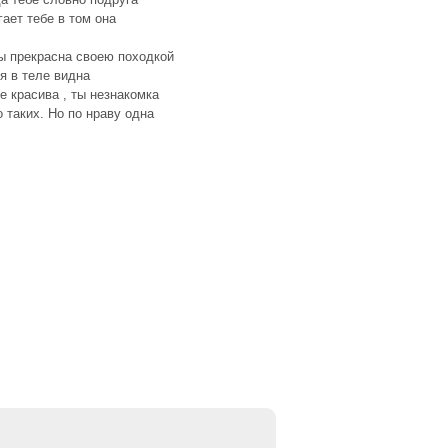
ает тебе в том она
ы прекрасна своею походкой
я в теле видна
е красива , ты незнакомка
 таких. Но по нраву одна