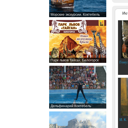
Ис
Морские экскурсии. Коктебель
Парк львов Тайган. Белогорск
Гену
Дельфинарий Коктебель
И. К.