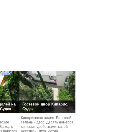
долей на
Гостевой двор Кипарис.
 Судак
Судак
Кипарисовая аллея. Большой
возле
зеленый двор. Десять номеров
Выход к
со всеми удобствами, своей
з парк ток
беседкой. Тихо, уютно,