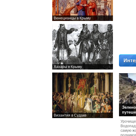
Венецианцы в Крыму
Инте
Хазары в Крыму
Зелено
путеше
Византия в Судаке
Урочище
Водопад
самую жа
родников