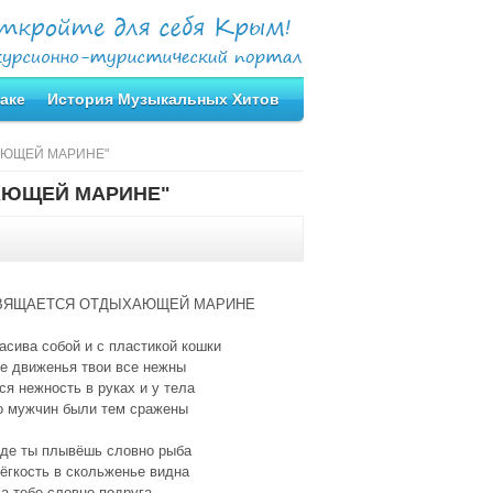
аке
История Музыкальных Хитов
ХАЮЩЕЙ МАРИНЕ"
ХАЮЩЕЙ МАРИНЕ"
ВЯЩАЕТСЯ ОТДЫХАЮЩЕЙ МАРИНЕ
асива собой и с пластикой кошки
е движенья твои все нежны
ся нежность в руках и у тела
о мужчин были тем сражены
оде ты плывёшь словно рыба
ёгкость в скольженье видна
а тебе словно подруга