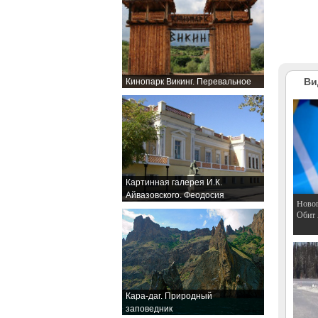
Ви
Кинопарк Викинг. Перевальное
Картинная галерея И.К.
Айвазовского. Феодосия
Hовог
Обит
Кара-даг. Природный
заповедник