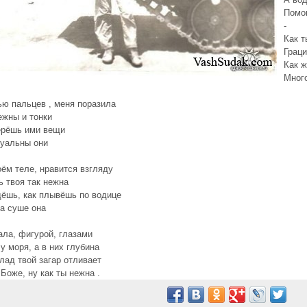
Помог
-
Как т
Граци
Как ж
Много
ю пальцев , меня поразила
ежны и тонки
ерёшь ими вещи
уальны они
оём теле, нравится взгляду
 твоя так нежна
дёшь, как плывёшь по водице
а суше она
ла, фигурой, глазами
 у моря, а в них глубина
лад твой загар отливает
 Боже, ну как ты нежна .