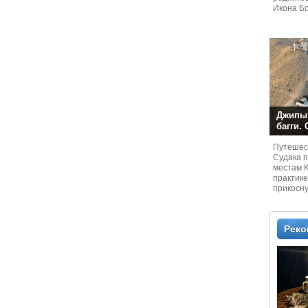
Икона Бо
Джипы,
багги.
Путешест
Судaка 
местам 
практике
прикосн
местам и
Рек