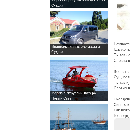
Морские прогулки и экскурсии из
Судака
-
Нежность
Индивидуальные экскурсии из
Как же н
Судака
Ты так б
Словно в
-
Всё в тв
Сущность
Ты так и
Словно н
Морские экскурсии. Катера.
-
Новый Свет
Околдова
Синь как
Как шоко
Господи,