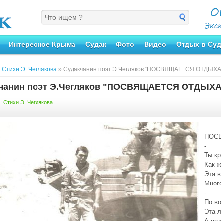
Интересное Крыма
Судак
Фото
Видео
Отдых в Суд
»
Стихи Э. Чеглякова
» Судакчанин поэт Э.Чегляков "ПОСВЯЩАЕТСЯ ОТДЫ
кчанин поэт Э.Чегляков "ПОСВЯЩАЕТСЯ ОТДЫ
я:
Стихи Э. Чеглякова
ПОС
-
Ты кр
Как ж
Эта в
Мног
-
По в
Эта л
А вод