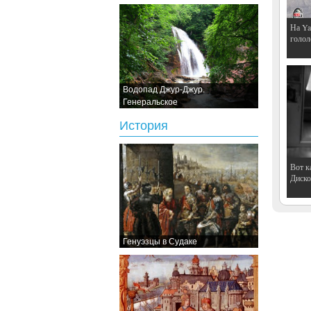
На Ya
голол
Водопад Джур-Джур.
Генеральское
История
Вот к
Дискот
Генуэзцы в Судаке