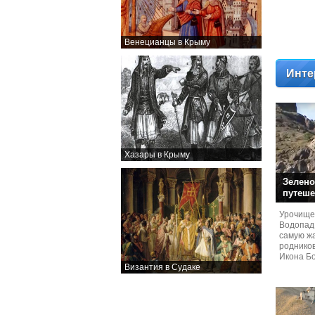
Венецианцы в Крыму
Инте
Хазары в Крыму
Зелено
путеше
Урочище
Водопад
самую жа
родников
Икона Бо
Византия в Судаке