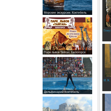
Морские экскурсии. Коктебель
Гену
Парк львов Тайган. Белогорск
И. К.
Дельфинарий Коктебель