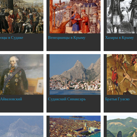
эзцы в Судаке
Венецианцы в Крыму
Хазары в Крыму
 Айвазовский
Судакский Синаксарь
Братья Гуаско