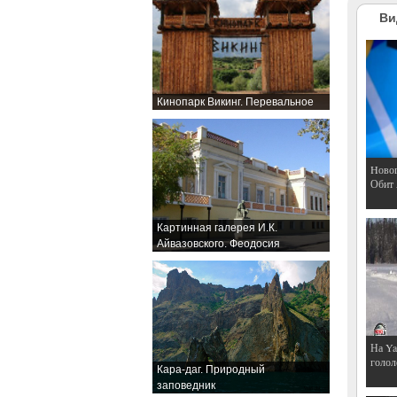
Ви
Кинопарк Викинг. Перевальное
Hовог
Обит
Картинная галерея И.К.
Айвазовского. Феодосия
На Ya
голол
Кара-даг. Природный
заповедник