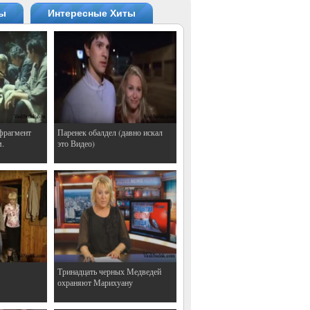
ты
Интересные Хиты
фрагмент
Паренек обалдел (давно искал
м.
это Видео)
Тринадцать черных Медведей
охраняют Марихуану