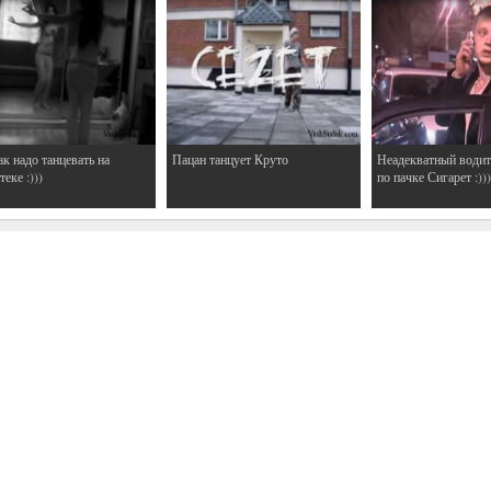
ак надо танцевать на
Пацан танцует Круто
Неадекватный водит
еке :)))
по пачке Сигарет :)))