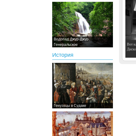
Водопад Джур-Джур.
Вот к
Генеральское
Дискот
История
Генуэзцы в Судаке