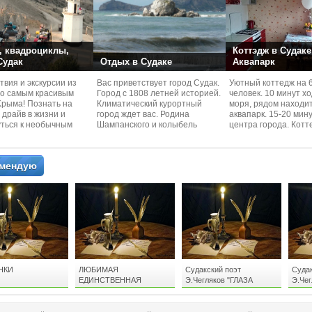
 квадроциклы,
Коттэдж в Судаке
 Судак
Отдых в Судаке
Аквапарк
вия и экскурcии из
Вас приветствует город Судак.
Уютный коттедж на 
по самым красивым
Город с 1808 летней историей.
человек. 10 минут х
Kрыма! Познать на
Климатический курортный
моря, рядом находи
 драйв в жизни и
город ждет вас. Родина
аквапарк. 15-20 мин
уться к необычным
Шампанского и колыбель
центра города. Котт
 красотам
Крымского Виноделия.
располагается в тих
омендую
НКИ
ЛЮБИМАЯ
Судакский поэт
Судак
ЕДИНСТВЕННАЯ
Э.Чегляков "ГЛАЗА
Э.Че
ЗЕРКАЛО ДУШИ"
ЛЮБ