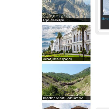
Исто
Гора Ай-Петри
Ливадийский Дворец
Водопад Арпат. Зеленогорье