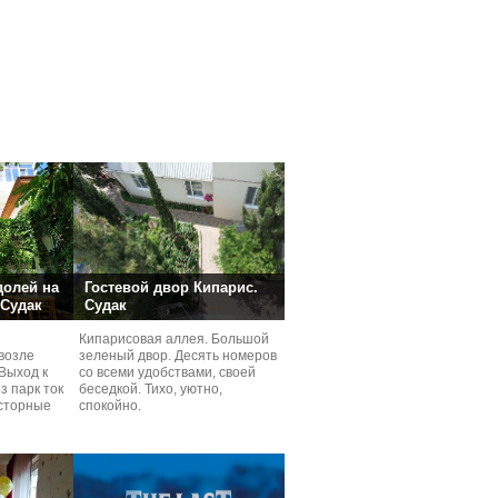
долей на
Гостевой двор Кипарис.
 Судак
Судак
Кипарисовая аллея. Большой
возле
зеленый двор. Десять номеров
Выход к
со всеми удобствами, своей
з парк ток
беседкой. Тихо, уютно,
сторные
спокойно.
ней.