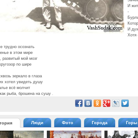
И жит
-
Бурли
Котор
И дух
Хотя 
же трудно осознать
енье в этом мире
, развитый мой мозг
кругозор по шире
квозь зеркало в глаза
их хотел увидеть душу
алье всё молчит
как рыба, брошена на сушу .
Люди
Фото
Города
Горы
тория