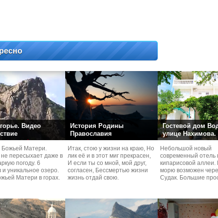
ресно
горье. Видео
История Родины
Гостевой дом Во
ствие
Православия
улице Нахимова.
 Божьей Матери.
Итак, стою у жизни на краю, Но
Небольшой новый
 не пересыхает даже в
лик её и в этот миг прекрасен,
современный отель 
ркую погоду. 6
И если ты со мной, мой друг,
кипарисовой аллеи. 
 и уникальное озеро.
согласен, Бессмертью жизни
морю возможен чере
жьей Матери в горах.
жизнь отдай свою.
Судaк. Большие про
номера со своей кух