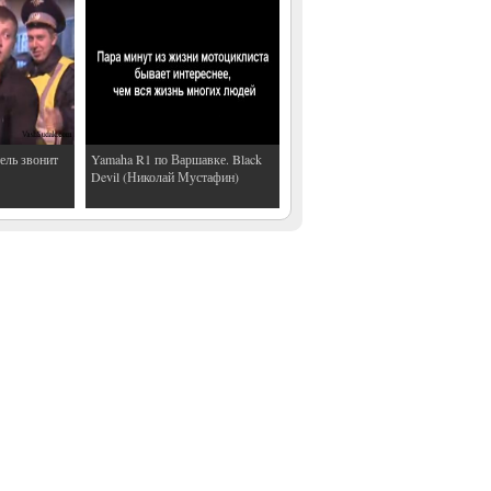
ель звонит
Yamaha R1 по Варшавке. Black
Devil (Николай Мустафин)