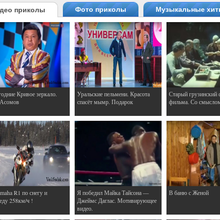
Фото приколы
Музыкальные хи
део приколы
одние Кривое зеркало.
Уральские пельмени. Красота
Старый грузинский 
 Асомов
спасёт мымр. Подарок
фильма. Со смысло
maha R1 по снегу и
Я победил Майка Тайсона —
В баню с Женой
еду 258км/ч !
Джеймс Даглас. Мотивирующее
видео.