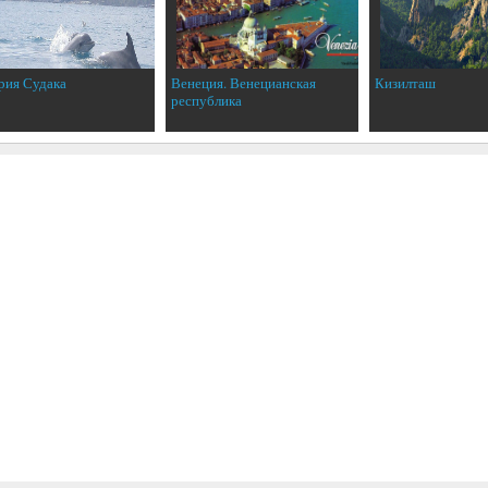
рия Судака
Венеция. Венецианская
Кизилташ
республика