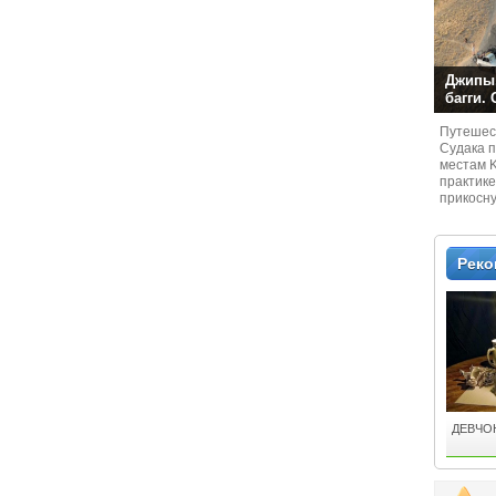
Джипы,
багги.
Путешест
Судaка 
местам 
практике
прикосн
местам и
Рек
ДЕВЧО