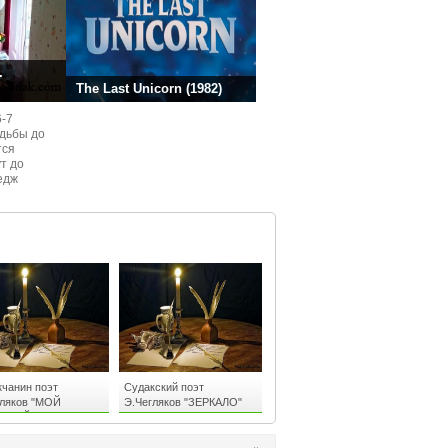
.
The Last Unicorn (1982)
6-7
одьбы до
тся
ут до
едж
ом
чанин поэт
Судакский поэт
гляков "МОЙ
Э.Чегляков "ЗЕРКАЛО"
ИМЫЙ"