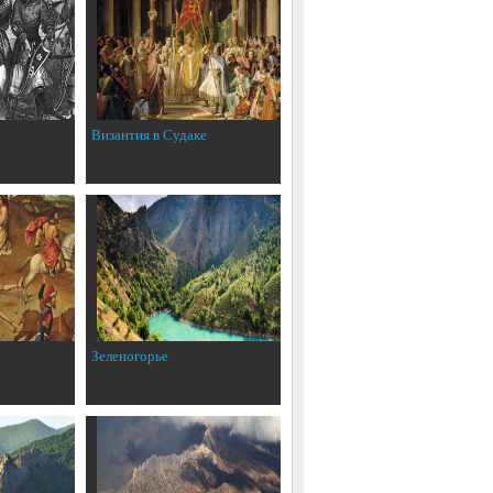
Византия в Судаке
Зеленогорье