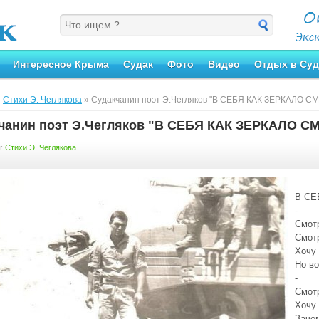
Интересное Крыма
Судак
Фото
Видео
Отдых в Суд
»
Стихи Э. Чеглякова
» Судакчанин поэт Э.Чегляков "В СЕБЯ КАК ЗЕРКАЛО 
чанин поэт Э.Чегляков "В СЕБЯ КАК ЗЕРКАЛО 
я:
Стихи Э. Чеглякова
В СЕ
-
Смотр
Смотр
Хочу
Но во
-
Смотр
Хочу 
Зачем