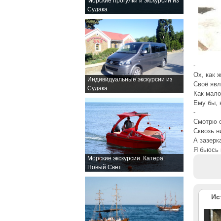
Морские прогулки и экскурсии из
Судака
-
Ох, как 
Индивидуальные экскурсии из
Своё явл
Судака
Как мало
Ему бы, 
-
Смотрю с
Сквозь н
А зазерк
Я бьюсь 
Морские экскурсии. Катера.
Новый Свет
Ис