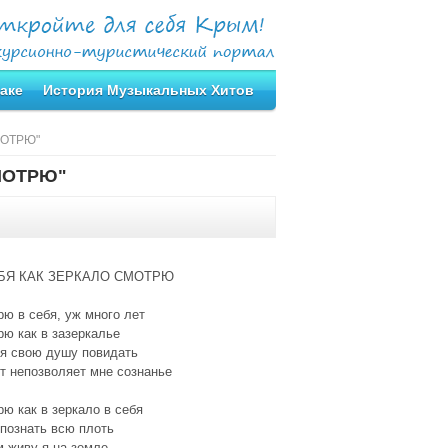
аке
История Музыкальных Хитов
СМОТРЮ"
СМОТРЮ"
БЯ КАК ЗЕРКАЛО СМОТРЮ
ю в себя, уж много лет
ю как в зазеркалье
 я свою душу повидать
т непозволяет мне сознанье
ю как в зеркало в себя
познать всю плоть
 живу я на земле