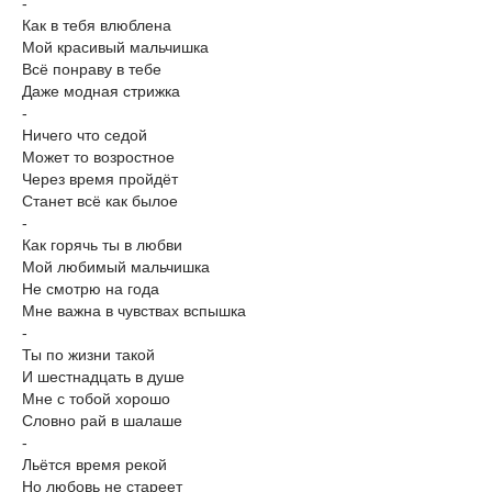
-
Как в тебя влюблена
Мой красивый мальчишка
Всё понраву в тебе
Даже модная стрижка
-
Ничего что седой
Может то возростное
Через время пройдёт
Станет всё как былое
-
Как горячь ты в любви
Мой любимый мальчишка
Не смотрю на года
Мне важна в чувствах вспышка
-
Ты по жизни такой
И шестнадцать в душе
Мне с тобой хорошо
Словно рай в шалаше
-
Льётся время рекой
Но любовь не стареет