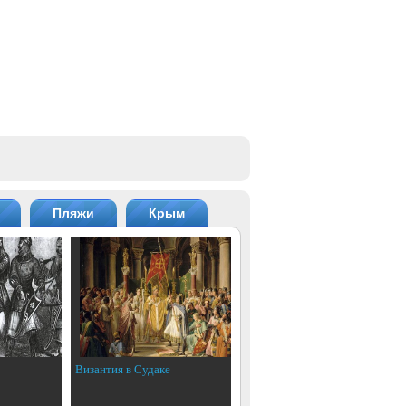
Пляжи
Крым
Византия в Судаке