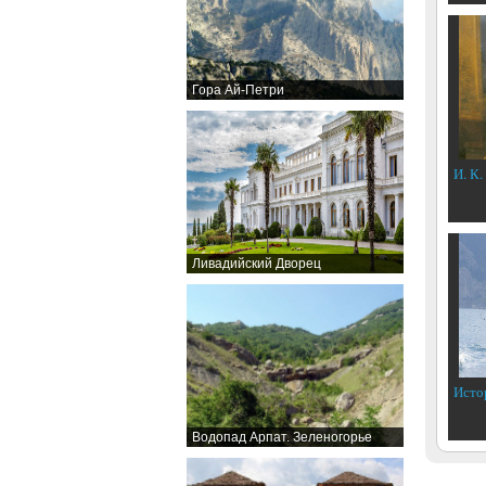
Гора Ай-Петри
И. К.
Ливадийский Дворец
Исто
Водопад Арпат. Зеленогорье