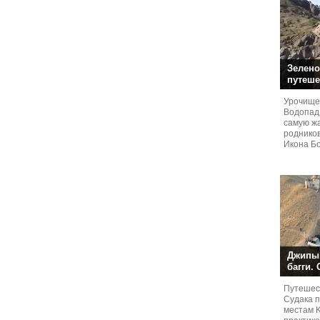
Зелено
путеше
Урочище
Водопад
самую жа
родников
Икона Бо
Джипы,
багги.
Путешест
Судaка 
местам 