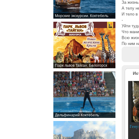
За жизнь
А телу н
И тело в
Морские экскурсии. Коктебель
-
Уйти туд
Что мани
Всю жиз
По ним н
Парк львов Тайган. Белогорск
Ис
Дельфинарий Коктебель
Гену