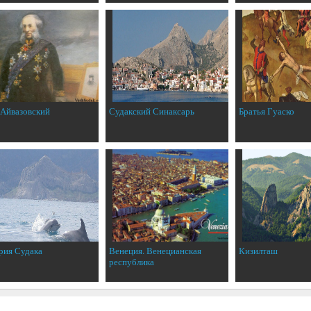
 Айвазовский
Судакский Синаксарь
Братья Гуаско
рия Судака
Венеция. Венецианская
Кизилташ
республика