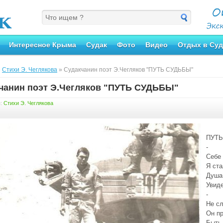
Интересное Крыма
Судак
Фото
Видео
Отдых в Суд
»
Стихи Э. Чеглякова
» Судакчанин поэт Э.Чегляков "ПУТЬ СУДЬБЫ"
чанин поэт Э.Чегляков "ПУТЬ СУДЬБЫ"
я:
Стихи Э. Чеглякова
ПУТЬ
-
Себе 
Я ст
Душа 
Увид
-
Не с
Он пр
Быть 