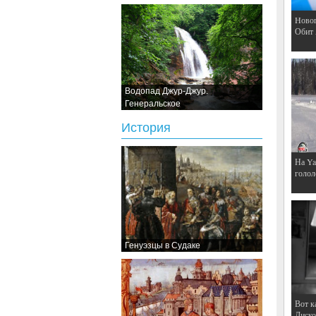
Hовог
Обит
Водопад Джур-Джур.
Генеральское
История
На Ya
голол
Генуэзцы в Судаке
Вот к
Дискот