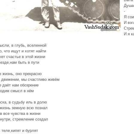
Душа
-
Я со
И взг
Стрем
И я к
ысли, в глубь, вселенной
, что ищут и хотят найти
ет счастье в этой жизни
везде,нам быть в пути
 жизнь, оно прекрасно
 движении, мы счастливо живём
 даёт нам обозрение
ходим смысл в нём
ска, в судьбу иль в долю
жизнь земную всю познал
в все чувства в жизни
внутри, стремление создал
 теле,кипят и бурлят