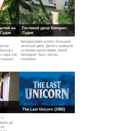
долей на
Гостевой двор Кипарис.
 Судак
Судак
Кипарисовая аллея. Большой
возле
зеленый двор. Десять номеров
Выход к
со всеми удобствами, своей
з парк ток
беседкой. Тихо, уютно,
сторные
спокойно.
ней.
.
The Last Unicorn (1982)
6-7
одьбы до
тся