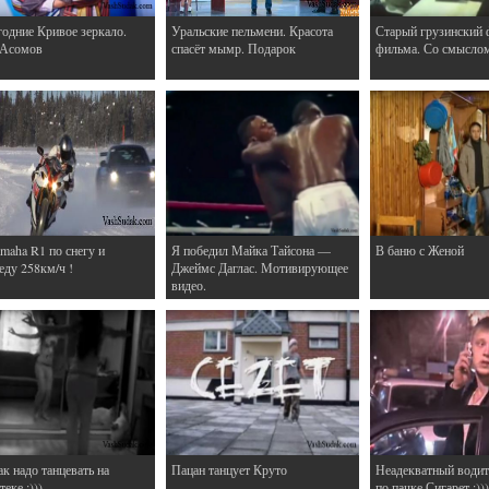
одние Кривое зеркало.
Уральские пельмени. Красота
Старый грузинский 
 Асомов
спасёт мымр. Подарок
фильма. Со смысло
maha R1 по снегу и
Я победил Майка Тайсона —
В баню с Женой
еду 258км/ч !
Джеймс Даглас. Мотивирующее
видео.
ак надо танцевать на
Пацан танцует Круто
Неадекватный водит
еке :)))
по пачке Сигарет :)))