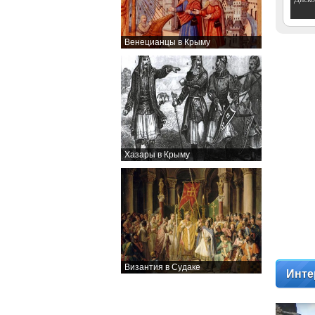
Венецианцы в Крыму
Хазары в Крыму
Византия в Судаке
Инте