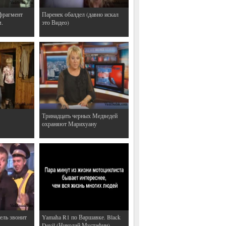
фрагмент
Паренек обалдел (давно искал
м.
это Видео)
Тринадцать черных Медведей
охраняют Марихуану
ель звонит
Yamaha R1 по Варшавке. Black
Devil (Николай Мустафин)