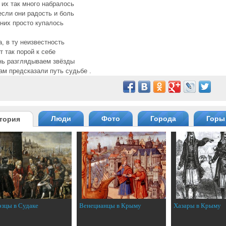
 их так много набралось
если они радость и боль
 них просто купалось
а, в ту неизвестность
т так порой к себе
нь разглядываем звёзды
ам предсказали путь судьбе .
Люди
Фото
Города
Горы
тория
эзцы в Судаке
Венецианцы в Крыму
Хазары в Крыму