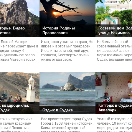
горье. Видео
История Родины
Гостевой дом Во
ствие
Православия
улице Нахимова.
 Божьей Матери.
Итак, стою у жизни на краю, Но
Небольшой новый
 не пересыхает даже в
лик её и в этот миг прекрасен,
современный отель 
ркую погоду. 6
И если ты со мной, мой друг,
кипарисовой аллеи. 
 и уникальное озеро.
согласен, Бессмертью жизни
морю возможен чере
жьей Матери в горах.
жизнь отдай свою.
Судaк. Большие про
номера со своей кух
 квадроциклы,
Коттэдж в Судаке
 Судак
Отдых в Судаке
Аквапарк
вия и экскурcии из
Вас приветствует город Судак.
Уютный коттедж на 
по самым красивым
Город с 1808 летней историей.
человек. 10 минут х
Kрыма! Познать на
Климатический курортный
моря, рядом находи