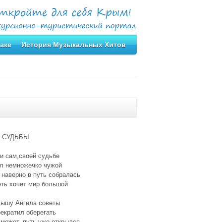
аке
История Музыкальных Хитов
 СУДЬБЫ
и сам,своей судьбе
ал немножечко чужой
наверно в путь собралась
еть хочет мир большой
лышу Ангела советы
екратил оберегать
может, путь уже открылся