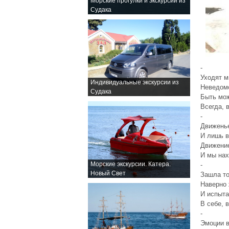
Морские прогулки и экскурсии из
Судака
-
Уходят м
Индивидуальные экскурсии из
Неведомо
Судака
Быть мож
Всегда, 
-
Движенье
И лишь в
Движение
И мы на
Морские экскурсии. Катера.
-
Новый Свет
Зашла то
Наверно 
И испыта
В себе, 
-
Эмоции в