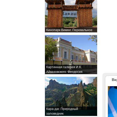
Кинопарк Викинг. Перевальное
Картинная галерея И.К.
Айвазовского. Феодосия
Ви
Кара-даг. Природный
заповедник