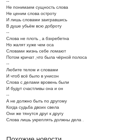
--
Не понимаем сущность слова
Не ценим слова остроту
И лишь словами заигравшись
В душе убьём всю доброту
--
Слова не плоть , а бзхребетна
Но жалят хуже чем оса
Словами жизнь себе ломают
Потом кричат ,что была чёрной полоса
--
Любите телом и словами
И чтоб всё было в унисон
Слова с делами вровень были
И будут счастливы она и он
--
А не должно быть по другому
Когда судьба двоих свела
Они же тянутся друг к другу
Слова лишь укреплять должны дела .
Похожие новости