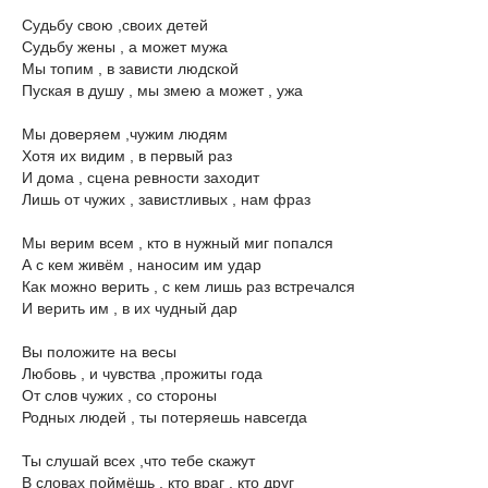
Судьбу свою ,своих детей
Судьбу жены , а может мужа
Мы топим , в зависти людской
Пуская в душу , мы змею а может , ужа
Мы доверяем ,чужим людям
Хотя их видим , в первый раз
И дома , сцена ревности заходит
Лишь от чужих , завистливых , нам фраз
Мы верим всем , кто в нужный миг попался
А с кем живём , наносим им удар
Как можно верить , с кем лишь раз встречался
И верить им , в их чудный дар
Вы положите на весы
Любовь , и чувства ,прожиты года
От слов чужих , со стороны
Родных людей , ты потеряешь навсегда
Ты слушай всех ,что тебе скажут
В словах поймёшь , кто враг , кто друг