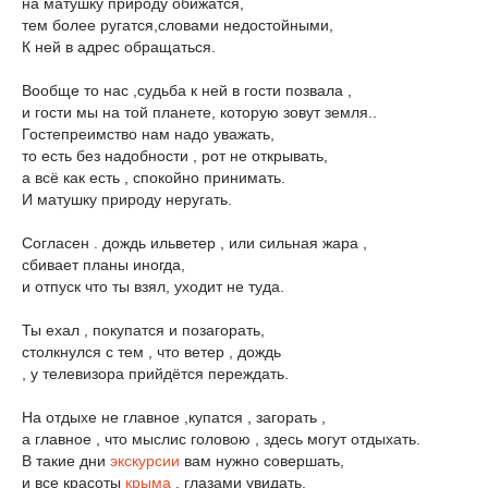
на матушку природу обижатся,
тем более ругатся,словами недостойными,
К ней в адрес обращаться.
Вообще то нас ,судьба к ней в гости позвала ,
и гости мы на той планете, которую зовут земля..
Гостепреимство нам надо уважать,
то есть без надобности , рот не открывать,
а всё как есть , спокойно принимать.
И матушку природу неругать.
Согласен . дождь ильветер , или сильная жара ,
сбивает планы иногда,
и отпуск что ты взял, уходит не туда.
Ты ехал , покупатся и позагорать,
столкнулся с тем , что ветер , дождь
, у телевизора прийдётся переждать.
На отдыхе не главное ,купатся , загорать ,
а главное , что мыслис головою , здесь могут отдыхать.
В такие дни
экскурсии
вам нужно совершать,
и все красоты
крыма
, глазами увидать,