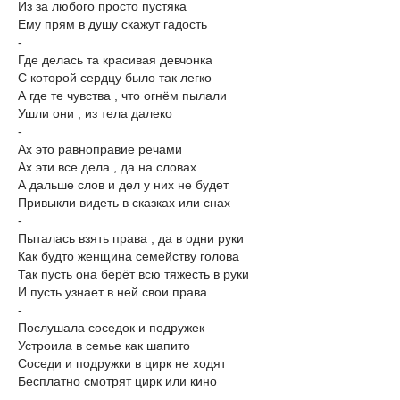
Из за любого просто пустяка
Ему прям в душу скажут гадость
-
Где делась та красивая девчонка
С которой сердцу было так легко
А где те чувства , что огнём пылали
Ушли они , из тела далеко
-
Ах это равноправие речами
Ах эти все дела , да на словах
А дальше слов и дел у них не будет
Привыкли видеть в сказках или снах
-
Пыталась взять права , да в одни руки
Как будто женщина семейству голова
Так пусть она берёт всю тяжесть в руки
И пусть узнает в ней свои права
-
Послушала соседок и подружек
Устроила в семье как шапито
Соседи и подружки в цирк не ходят
Бесплатно смотрят цирк или кино
-