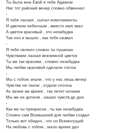
Ты была мне Евой я тебе Адамом
Нас тот райский вечер словно обвенчал
-
Я тебя лаская , сыпал комплименты
И цветком небесным , вместо имя звал
А цветок красивый , это незабудка
Так оно и вышло , как тебя назвал
-
Я тебя лелеял словно ты пушинка
Чувствами лаская внеземной цветок
Ты же так красива , словно незабудка
Мы любви красивой сделали глоток
-
Мы с тобою знали , что у нас лишь вечер
Чувства не таили , отдали сполна
Ах зачем же время , так летит ночами
Мы же не допили , наших чувств до дна
-
Как же ты прекрасна , ты как незабудка
Словно сам Всевышний для любви создал
Только вот обидно , что он Всемогущий
На любовь с тобою , мало время дал .