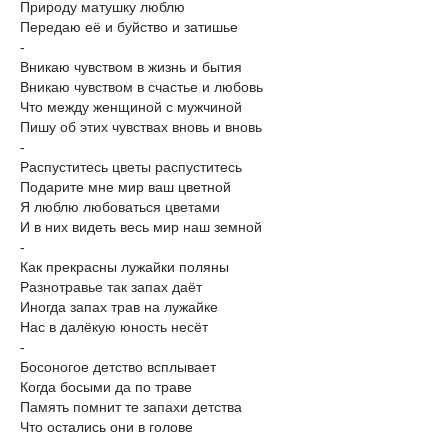
Природу матушку люблю
Передаю её и буйство и затишье
-
Вникаю чувством в жизнь и бытия
Вникаю чувством в счастье и любовь
Что между женщиной с мужчиной
Пишу об этих чувствах вновь и вновь
-
Распуститесь цветы распуститесь
Подарите мне мир ваш цветной
Я люблю любоваться цветами
И в них видеть весь мир наш земной
-
Как прекрасны лужайки поляны
Разнотравье так запах даёт
Иногда запах трав на лужайке
Нас в далёкую юность несёт
-
Босоногое детство всплывает
Когда босыми да по траве
Память помнит те запахи детства
Что остались они в голове
-