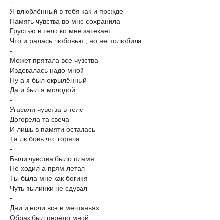
-
Я влюблённый в тебя как и прежде
Память чувства во мне сохранила
Грустью в тело ко мне затекает
Что игралась любовью , но не полюбила
-
Может прятала все чувства
Издевалась надо мной
Ну а я был окрылённый
Да и был я молодой
-
Угасали чувства в теле
Догорела та свеча
И лишь в памяти осталась
Та любовь что горяча
-
Были чувства было пламя
Не ходил а прям летал
Ты была мне как богиня
Чуть пылинки не сдувал
-
Дни и ночи все в мечтаньях
Образ был передо мной