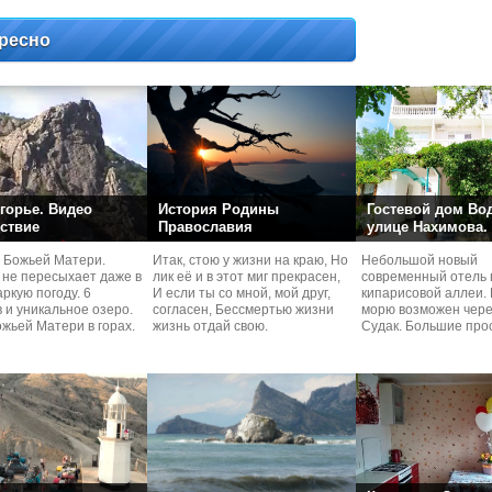
ресно
горье. Видео
История Родины
Гостевой дом Во
ствие
Православия
улице Нахимова.
 Божьей Матери.
Итак, стою у жизни на краю, Но
Небольшой новый
 не пересыхает даже в
лик её и в этот миг прекрасен,
современный отель 
ркую погоду. 6
И если ты со мной, мой друг,
кипарисовой аллеи. 
 и уникальное озеро.
согласен, Бессмертью жизни
морю возможен чере
жьей Матери в горах.
жизнь отдай свою.
Судaк. Большие про
номера со своей кух