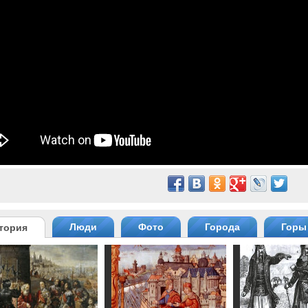
Люди
Фото
Города
Горы
тория