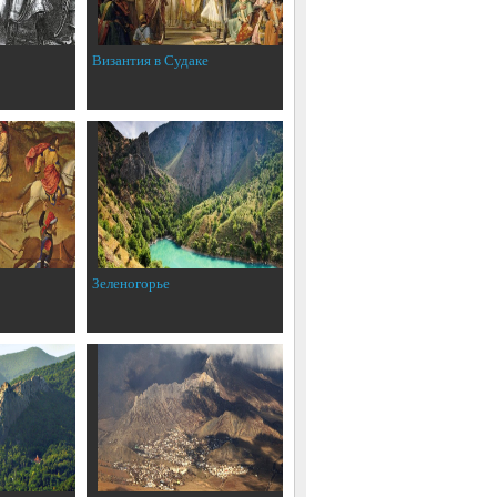
Византия в Судаке
Зеленогорье