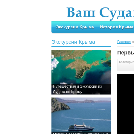
Экскурсии Крыма
История Крыма
Экскурсии Крыма
Главная
Первы
Категори
Путешествия и Экскурсии из
Судака по Крыму