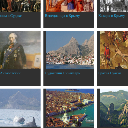
эзцы в Судаке
Венецианцы в Крыму
Хазары в Крыму
 Айвазовский
Судакский Синаксарь
Братья Гуаско