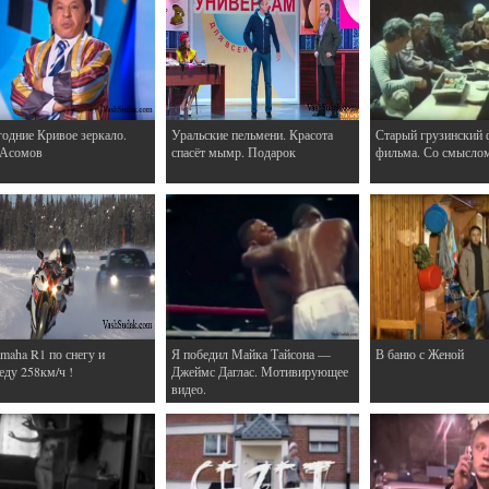
одние Кривое зеркало.
Уральские пельмени. Красота
Старый грузинский 
 Асомов
спасёт мымр. Подарок
фильма. Со смысло
maha R1 по снегу и
Я победил Майка Тайсона —
В баню с Женой
еду 258км/ч !
Джеймс Даглас. Мотивирующее
видео.