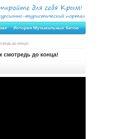
аке
История Музыкальных Хитов
отредь до конца!
к смотредь до конца!