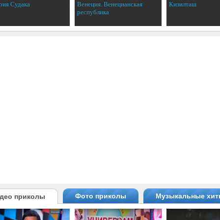
рия Судака
Венеция. Венецианская
Кизилташ
республика
Фото приколы
Музыкальные хи
део приколы