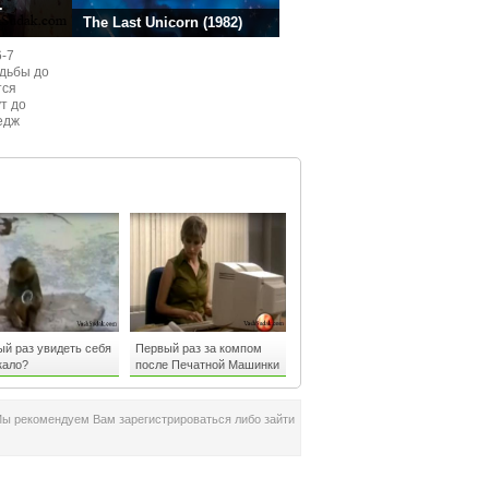
.
The Last Unicorn (1982)
6-7
одьбы до
тся
ут до
едж
ом
й раз увидеть себя
Первый раз за компом
кало?
после Печатной Машинки
:)))
Мы рекомендуем Вам зарегистрироваться либо зайти