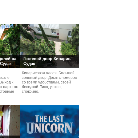
долей на
Гостевой двор Кипарис.
 Судак
Судак
Кипарисовая аллея. Большой
возле
зеленый двор. Десять номеров
Выход к
со всеми удобствами, своей
з парк ток
беседкой. Тихо, уютно,
сторные
спокойно.
ней.