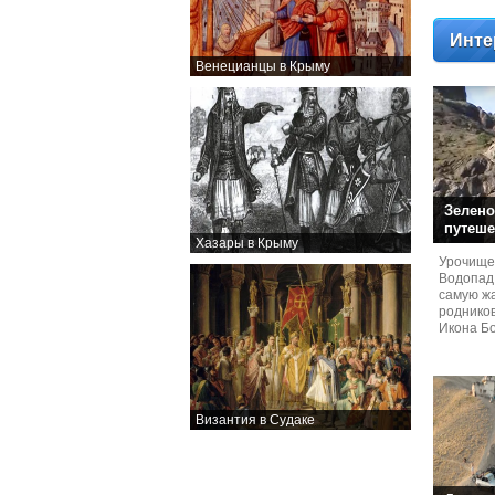
Инте
Венецианцы в Крыму
Зелено
путеше
Хазары в Крыму
Урочище
Водопад
самую жа
родников
Икона Бо
Византия в Судаке