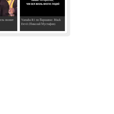
ель звонит
Yamaha R1 по Варшавке. Black
Devil (Николай Мустафин)