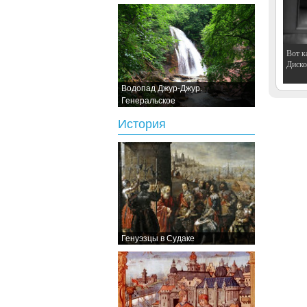
Вот к
Дискот
Водопад Джур-Джур.
Генеральское
История
Генуэзцы в Судаке