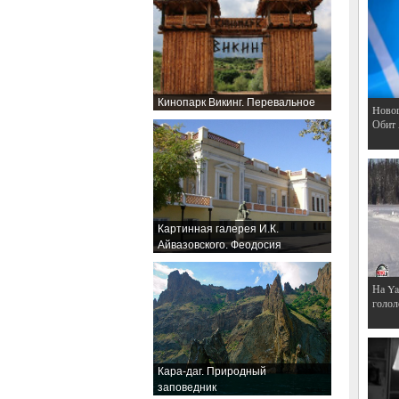
Кинопарк Викинг. Перевальное
Hовог
Обит
Картинная галерея И.К.
Айвазовского. Феодосия
На Ya
голол
Кара-даг. Природный
заповедник