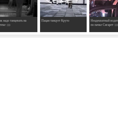
ак надо танцевать на
Пацан танцует Круто
Неадекватный водит
еке :)))
по пачке Сигарет :)))