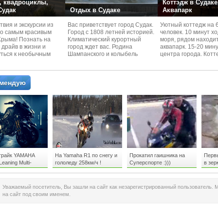
 квадроциклы,
Коттэдж в Судаке
 Судак
Отдых в Судаке
Аквапарк
вия и экскурcии из
Вас приветствует город Судак.
Уютный коттедж на 
по самым красивым
Город с 1808 летней историей.
человек. 10 минут х
Kрыма! Познать на
Климатический курортный
моря, рядом находи
 драйв в жизни и
город ждет вас. Родина
аквапарк. 15-20 мин
уться к необычным
Шампанского и колыбель
центра города. Котт
 красотам
Крымского Виноделия.
располагается в тих
омендую
трайк YAMAHA
На Yamaha R1 по снегу и
Прокатил гаишника на
Первы
eaning Multi-
гололеду 258км/ч !
Суперспорте :)))
в зер
 / The 44th Tokyo
Show YAMAHA 2015
Уважаемый посетитель, Вы зашли на сайт как незарегистрированный пользователь. 
на сайт под своим именем.