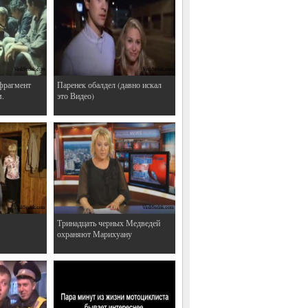
фрагмент
Паренек обалдел (давно искал
м.
это Видео)
Тринадцать черных Медведей
охраняют Марихуану