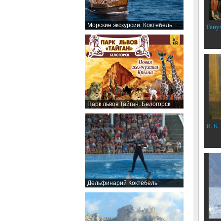
Морские экскурсии. Коктебель
Гену
Парк львов Тайган. Белогорск
И. К.
Дельфинарий Коктебель