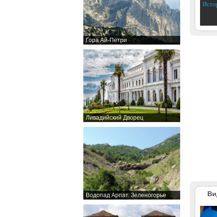
Исто
Гора Ай-Петри
Ливадийский Дворец
Ви
Водопад Арпат. Зеленогорье