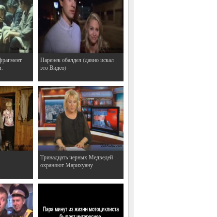
фрагмент
Паренек обалдел (давно искал
м.
это Видео)
Тринадцать черных Медведей
охраняют Марихуану