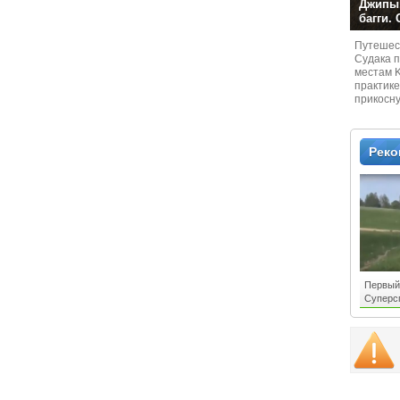
Джипы,
багги.
Путешест
Судaка 
местам 
практике
прикосн
местам и
Рек
Первый
Суперсп
могу! Э
смотред