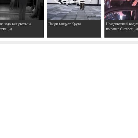
ак надо танцевать на
Пацан танцует Круто
Неадекватный водит
еке :)))
по пачке Сигарет :)))