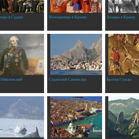
эзцы в Судаке
Венецианцы в Крыму
Хазары в Крыму
 Айвазовский
Судакский Синаксарь
Братья Гуаско