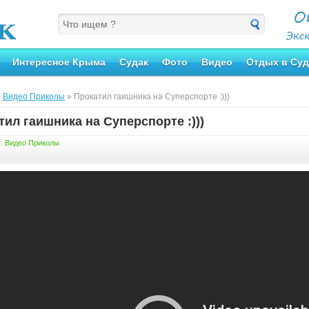
Интересное Крыма
Судак
Фото
Видео
Отдых в Суд
»
Видео Приколы
» Прокатил гаишника на Суперспорте :)))
тил гаишника на Суперспорте :)))
я:
Видео Приколы