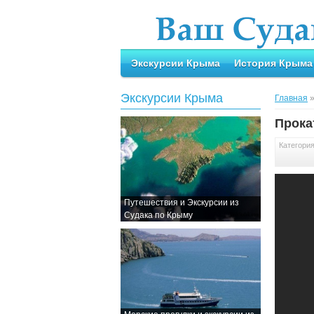
Экскурсии Крыма
История Крыма
Экскурсии Крыма
Главная
Прока
Категори
Путешествия и Экскурсии из
Судака по Крыму