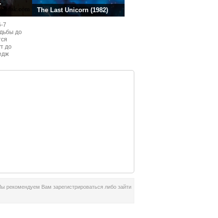
.
The Last Unicorn (1982)
6-7
одьбы до
тся
ут до
едж
ом
Мы рекомендуем Вам зарегистрироваться либо зайти