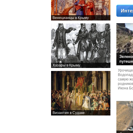
Инте
Венецианцы в Крыму
Зелено
путеше
Хазары в Крыму
Урочище
Водопад
самую жа
родников
Икона Бо
Византия в Судаке