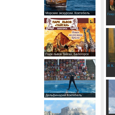
Морские экскурсии. Коктебель
Гену
Парк львов Тайган. Белогорск
И. К.
Дельфинарий Коктебель