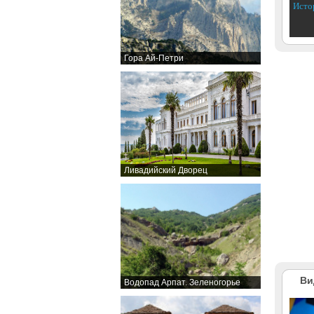
Исто
Гора Ай-Петри
Ливадийский Дворец
Ви
Водопад Арпат. Зеленогорье