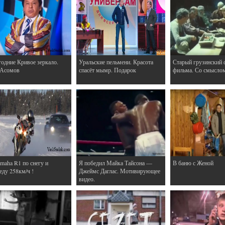
одние Кривое зеркало.
Уральские пельмени. Красота
Старый грузинский 
 Асомов
спасёт мымр. Подарок
фильма. Со смысло
maha R1 по снегу и
Я победил Майка Тайсона —
В баню с Женой
еду 258км/ч !
Джеймс Даглас. Мотивирующее
видео.