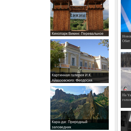
Кинопарк Викинг. Перевальное
Hовог
Обит
Картинная галерея И.К.
Айвазовского. Феодосия
На Ya
голол
Кара-даг. Природный
заповедник