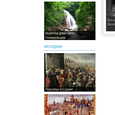
Вот к
Дискот
Водопад Джур-Джур.
Генеральское
История
Генуэзцы в Судаке