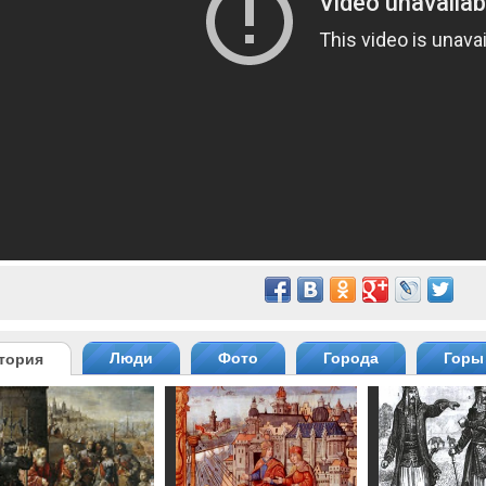
Люди
Фото
Города
Горы
тория