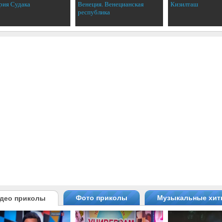
рия Судака
Венеция. Венецианская
Кизилташ
республика
Фото приколы
Музыкальные хи
део приколы