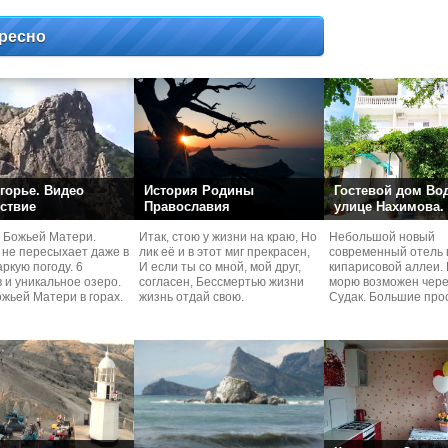
ресно
горье. Видео
История Родины
Гостевой дом Во
ствие
Православия
улице Нахимова.
 Божьей Матери.
Итак, стою у жизни на краю, Но
Небольшой новый
 не пересыхает даже в
лик её и в этот миг прекрасен,
современный отель 
ркую погоду. 6
И если ты со мной, мой друг,
кипарисовой аллеи. 
 и уникальное озеро.
согласен, Бессмертью жизни
морю возможен чере
жьей Матери в горах.
жизнь отдай свою.
Судaк. Большие про
номера со своей кух