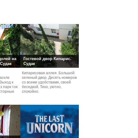
долей на
Гостевой двор Кипарис.
 Судак
Судак
Кипарисовая аллея. Большой
возле
зеленый двор. Десять номеров
Выход к
со всеми удобствами, своей
з парк ток
беседкой. Тихо, уютно,
сторные
спокойно.
ней.