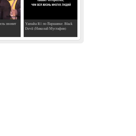
ель звонит
Yamaha R1 по Варшавке. Black
Devil (Николай Мустафин)