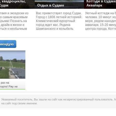
 квадроциклы,
Коттэдж в Судаке
 Судак
Отдых в Судаке
Аквапарк
вия и экскурcии из
Вас приветствует город Судак.
Уютный коттедж на 
по самым красивым
Город с 1808 летней историей.
человек. 10 минут х
Kрыма! Познать на
Климатический курортный
моря, рядом находи
 драйв в жизни и
город ждет вас. Родина
аквапарк. 15-20 мин
уться к необычным
Шампанского и колыбель
центра города. Котт
 красотам
Крымского Виноделия.
располагается в тих
омендую
 раз на
орте! Ржу не
ксклюзивчик
ь до конца!
Уважаемый посетитель, Вы зашли на сайт как незарегистрированный пользователь. 
на сайт под своим именем.