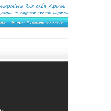
аке
История Музыкальных Хитов