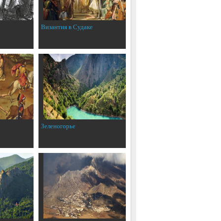
Византия в Судаке
Зеленогорье