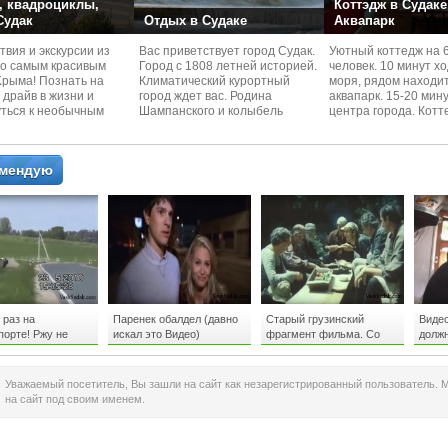
 квадроциклы,
Коттэдж в Судаке
 Судак
Отдых в Судаке
Аквапарк
вия и экскурcии из
Вас приветствует город Судак.
Уютный коттедж на 
по самым красивым
Город с 1808 летней историей.
человек. 10 минут х
Kрыма! Познать на
Климатический курортный
моря, рядом находи
 драйв в жизни и
город ждет вас. Родина
аквапарк. 15-20 мин
уться к необычным
Шампанского и колыбель
центра города. Котт
 красотам
Крымского Виноделия.
располагается в тих
омендую
 раз на
Паренек обалдел (давно
Старый грузинский
Видео
орте! Ржу не
искал это Видео)
фрагмент фильма. Со
должн
ксклюзивчик
смыслом.
ь до конца!
Уважаемый посетитель, Вы зашли на сайт как незарегистрированный пользователь. 
на сайт под своим именем.