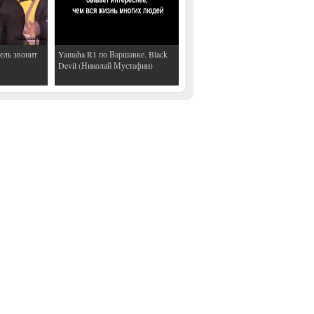
ель звонит
Yamaha R1 по Варшавке. Black
Devil (Николай Мустафин)