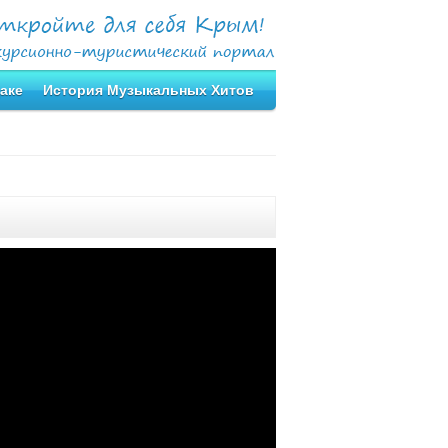
аке
История Музыкальных Хитов