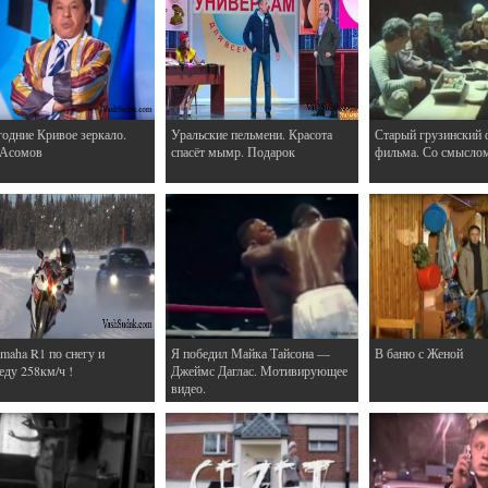
одние Кривое зеркало.
Уральские пельмени. Красота
Старый грузинский 
 Асомов
спасёт мымр. Подарок
фильма. Со смысло
maha R1 по снегу и
Я победил Майка Тайсона —
В баню с Женой
еду 258км/ч !
Джеймс Даглас. Мотивирующее
видео.