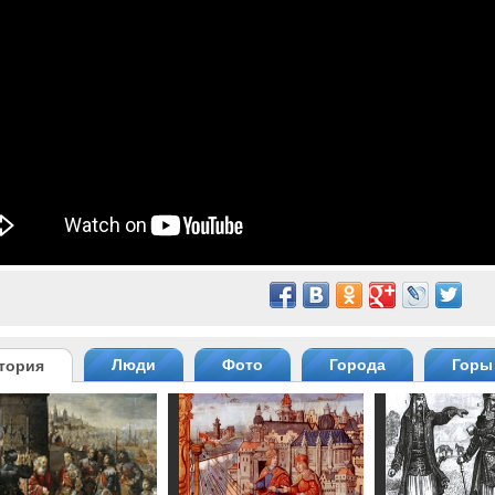
Люди
Фото
Города
Горы
тория