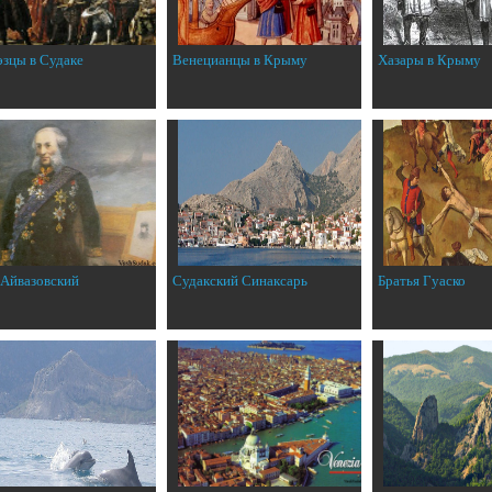
эзцы в Судаке
Венецианцы в Крыму
Хазары в Крыму
 Айвазовский
Судакский Синаксарь
Братья Гуаско