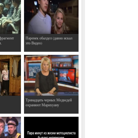
фрагмент
Паренек обалдел (давно искал
м.
это Видео)
Тринадцать черных Медведей
охраняют Марихуану