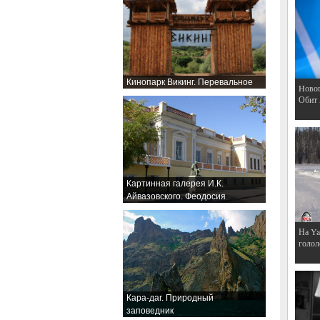
Кинопарк Викинг. Перевальное
Hовог
Обит
Картинная галерея И.К.
Айвазовского. Феодосия
На Ya
голол
Кара-даг. Природный
заповедник