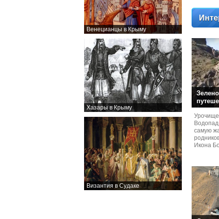
Инте
Венецианцы в Крыму
Зелено
путеше
Хазары в Крыму
Урочище
Водопад
самую жа
родников
Икона Бо
Византия в Судаке