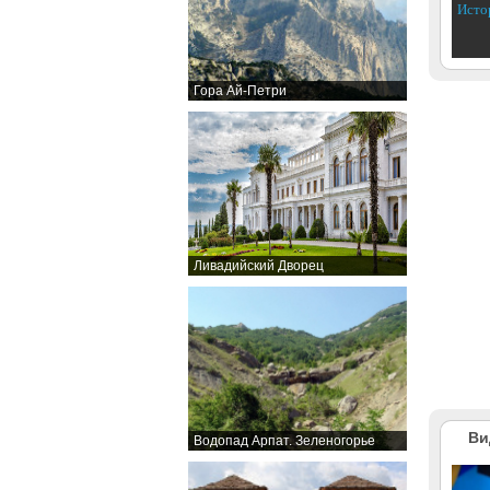
Исто
Гора Ай-Петри
Ливадийский Дворец
Ви
Водопад Арпат. Зеленогорье