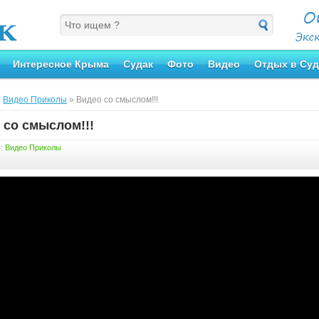
Интересное Крыма
Судак
Фото
Видео
Отдых в Суд
»
Видео Приколы
» Видео со смыслом!!!
 со смыслом!!!
я:
Видео Приколы