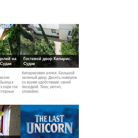
долей на
Гостевой двор Кипарис.
 Судак
Судак
Кипарисовая аллея. Большой
возле
зеленый двор. Десять номеров
Выход к
со всеми удобствами, своей
з парк ток
беседкой. Тихо, уютно,
сторные
спокойно.
ней.