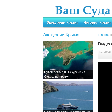
Экскурсии Крыма
История Крыма
Экскурсии Крыма
Главная
Видео
Категори
Путешествия и Экскурсии из
Судака по Крыму