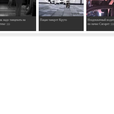
ак надо танцевать на
Пацан танцует Круто
Неадекватный водит
еке :)))
по пачке Сигарет :)))