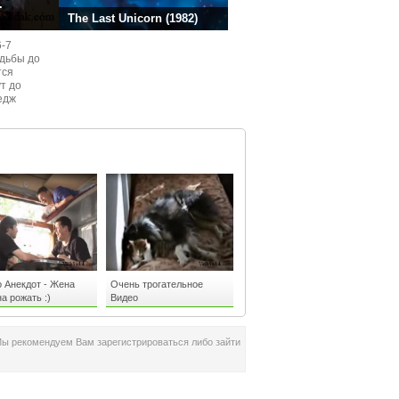
.
The Last Unicorn (1982)
6-7
одьбы до
тся
ут до
едж
ом
 Анекдот - Жена
Очень трогательное
а рожать :)
Видео
Мы рекомендуем Вам зарегистрироваться либо зайти