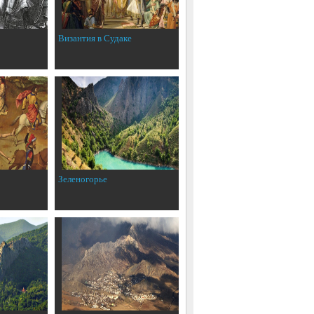
Византия в Судаке
Зеленогорье