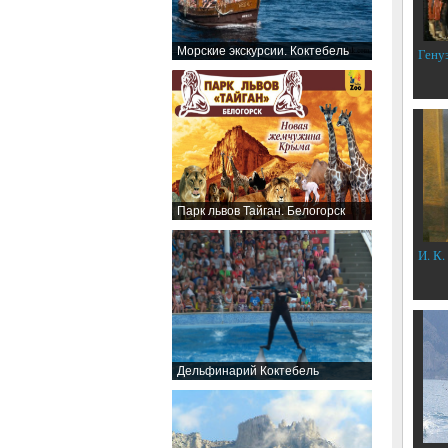
Морские экскурсии. Коктебель
Гену
Парк львов Тайган. Белогорск
И. К.
Дельфинарий Коктебель