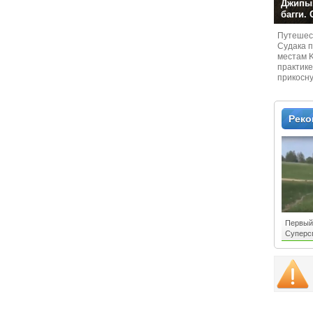
Джипы,
багги.
Путешест
Судaка 
местам 
практике
прикосн
местам и
Рек
Первый
Суперсп
могу! Э
смотред