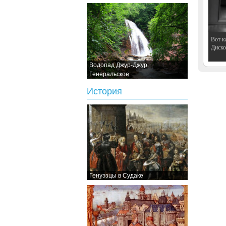
Вот к
Дискот
Водопад Джур-Джур.
Генеральское
История
Генуэзцы в Судаке