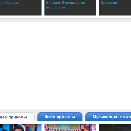
рия Судака
Венеция. Венецианская
Кизилташ
республика
Фото приколы
Музыкальные хи
део приколы