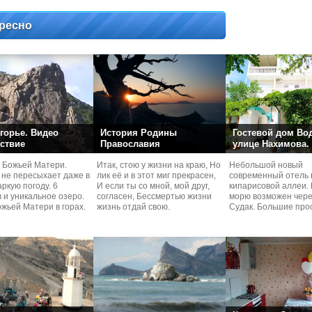
ресно
горье. Видео
История Родины
Гостевой дом Во
ствие
Православия
улице Нахимова.
 Божьей Матери.
Итак, стою у жизни на краю, Но
Небольшой новый
 не пересыхает даже в
лик её и в этот миг прекрасен,
современный отель 
ркую погоду. 6
И если ты со мной, мой друг,
кипарисовой аллеи. 
 и уникальное озеро.
согласен, Бессмертью жизни
морю возможен чере
жьей Матери в горах.
жизнь отдай свою.
Судaк. Большие про
номера со своей кух