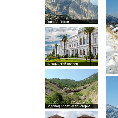
Гора Ай-Петри
Ливадийский Дворец
Водопад Арпат. Зеленогорье