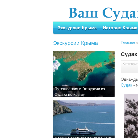
Экскурсии Крыма
История Крыма
Экскурсии Крыма
Главная
Судак 
Категори
Однажд
Судак
- 
Путешествия и Экскурсии из
Судака по Крыму