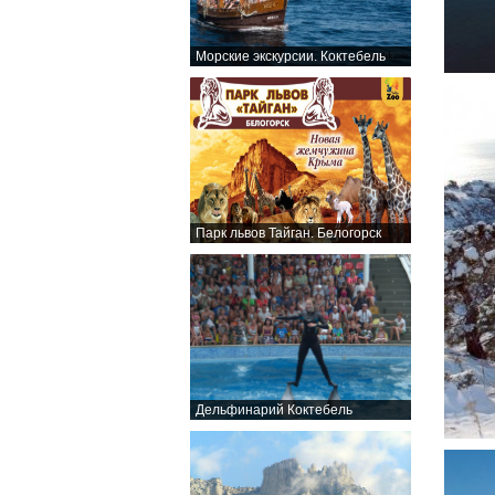
Морские экскурсии. Коктебель
Парк львов Тайган. Белогорск
Дельфинарий Коктебель