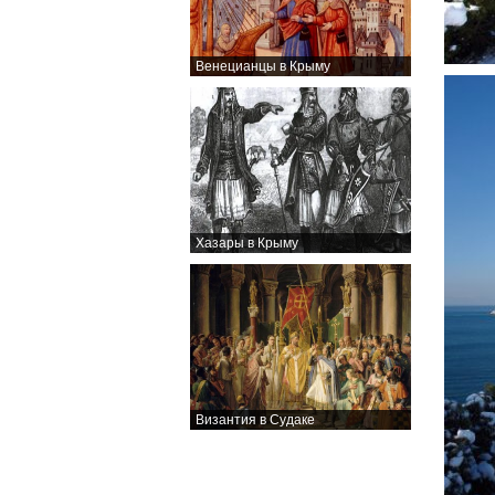
Венецианцы в Крыму
Хазары в Крыму
Византия в Судаке