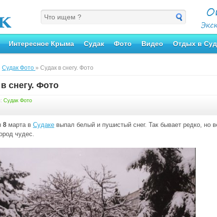
Интересное Крыма
Судак
Фото
Видео
Отдых в Суд
»
Судак Фото
» Судак в снегу. Фото
в снегу. Фото
я:
Судак Фото
ы
8
марта в
Судаке
выпал белый и пушистый снег. Так бывает редко, но в
город чудес.