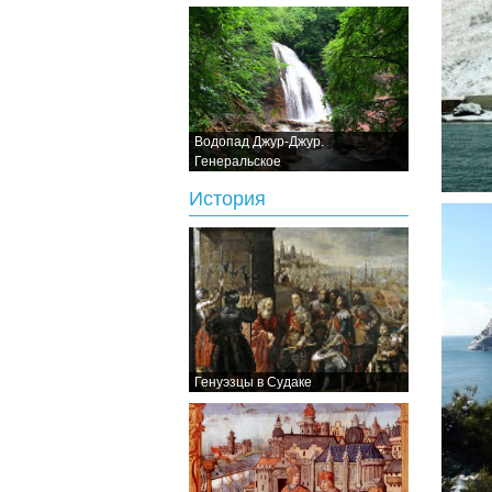
Водопад Джур-Джур.
Генеральское
История
Генуэзцы в Судаке