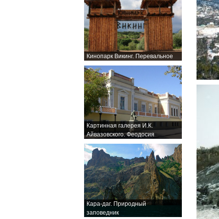
Кинопарк Викинг. Перевальное
Картинная галерея И.К.
Айвазовского. Феодосия
Кара-даг. Природный
заповедник