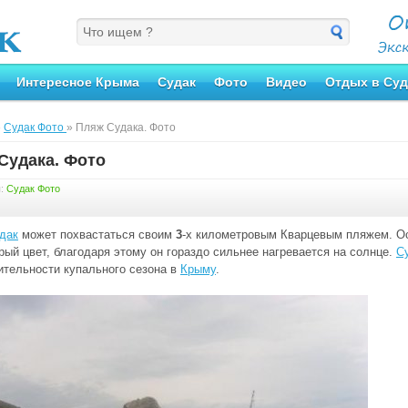
Интересное Крыма
Судак
Фото
Видео
Отдых в Суд
»
Судак Фото
» Пляж Судака. Фото
Судака. Фото
я:
Судак Фото
дак
может похвастаться своим
3
-х километровым Кварцевым пляжем. О
рый цвет, благодаря этому он гораздо сильнее нагревается на солнце.
С
тельности купального сезона в
Крыму
.