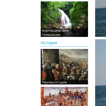
Водопад Джур-Джур.
Генеральское
История
Генуэзцы в Судаке