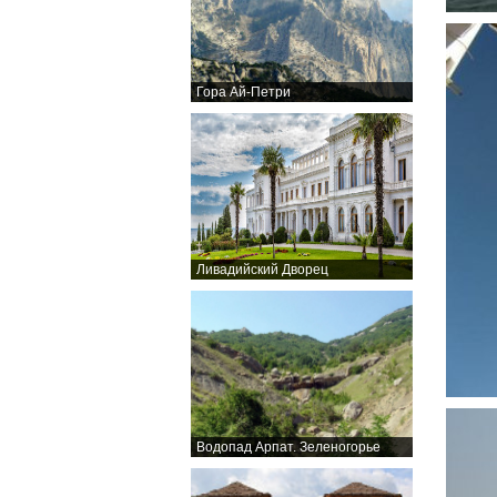
Гора Ай-Петри
Ливадийский Дворец
Водопад Арпат. Зеленогорье