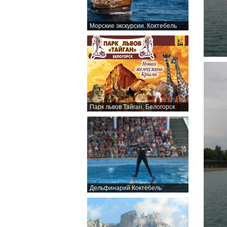
Морские экскурсии. Коктебель
Парк львов Тайган. Белогорск
Дельфинарий Коктебель