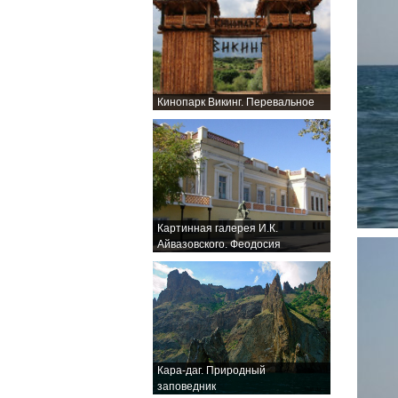
Кинопарк Викинг. Перевальное
Картинная галерея И.К.
Айвазовского. Феодосия
Кара-даг. Природный
заповедник