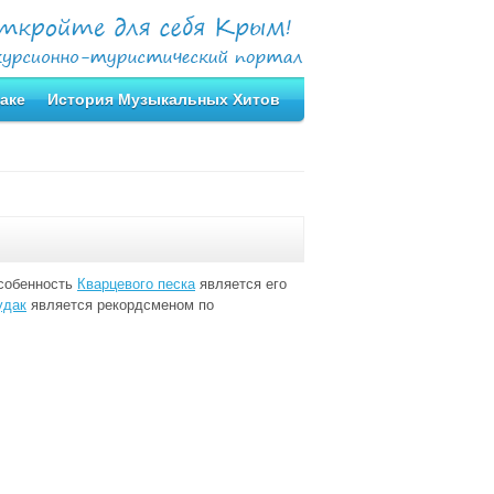
аке
История Музыкальных Хитов
собенность
Кварцевого песка
является его
удак
является рекордсменом по