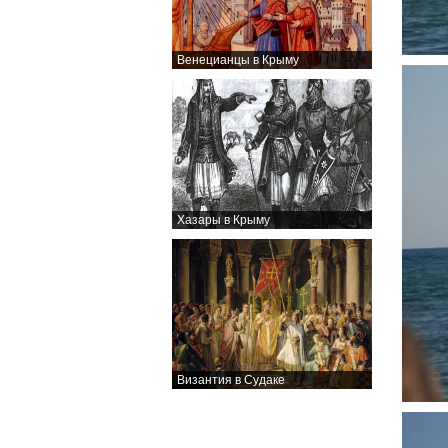
Венецианцы в Крыму
Хазары в Крыму
Византия в Судаке