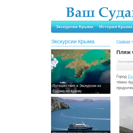
Экскурсии Крыма
История Крыма
Экскурсии Крыма
Главная
Пляж 
Категори
Город
Су
тёмно бу
Путешествия и Экскурсии из
продолжи
Судака по Крыму