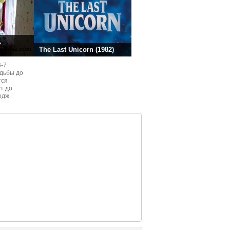
.
The Last Unicorn (1982)
6-7
одьбы до
тся
ут до
едж
ом