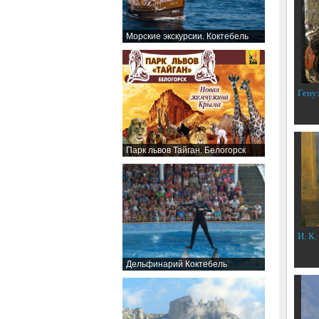
Морские экскурсии. Коктебель
Гену
Парк львов Тайган. Белогорск
И. К.
Дельфинарий Коктебель