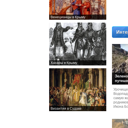
Венецианцы в Крыму
Инте
Хазары в Крыму
Зелено
путеше
Урочище
Водопад
самую жа
родников
Икона Бо
Византия в Судаке