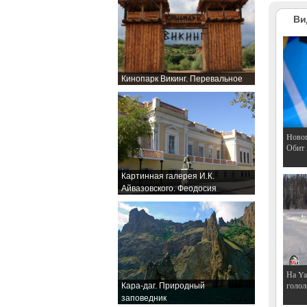
Ви
Кинопарк Викинг. Перевальное
Hовог
Обит
Картинная галерея И.К.
Айвазовского. Феодосия
На Ya
голол
Кара-даг. Природный
заповедник