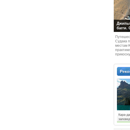
Джипы,
багги.
Путешест
Судaка 
местам 
практике
прикосн
местам и
Рек
Кара-да
запове