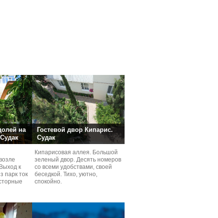
долей на
Гостевой двор Кипарис.
 Судак
Судак
Кипарисовая аллея. Большой
возле
зеленый двор. Десять номеров
Выход к
со всеми удобствами, своей
з парк ток
беседкой. Тихо, уютно,
сторные
спокойно.
ней.