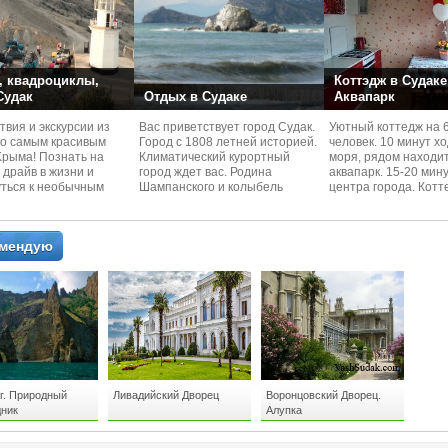
 квадроциклы,
Коттэдж в Судаке
 Судак
Отдых в Судаке
Аквапарк
вия и экскурcии из
Вас приветствует город Судак.
Уютный коттедж на 
по самым красивым
Город с 1808 летней историей.
человек. 10 минут х
Kрыма! Познать на
Климатический курортный
моря, рядом находи
 драйв в жизни и
город ждет вас. Родина
аквапарк. 15-20 мин
уться к необычным
Шампанского и колыбель
центра города. Котт
 красотам
Крымского Виноделия.
располагается в тих
омендую
г. Природный
Ливадийский Дворец
Воронцовский Дворец.
дник
Алупка