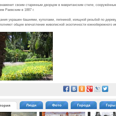
знаменит своим старинным дворцом в мавританским стиле, сооружённым
ем Раевским в 1887 г.
ания украшен башнями, куполами, лепниной, изящной резьбой по дерев
полняют общее впечатление живописной экзотичности южнобережного и
Люди
Фото
Города
Горы
тория