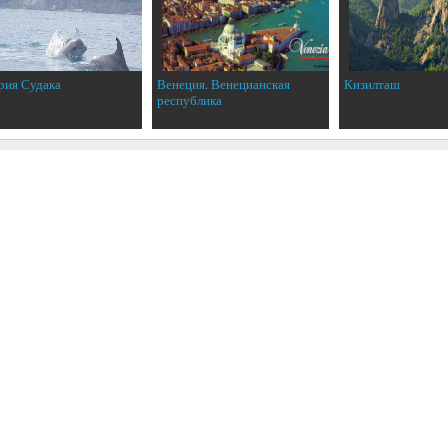
рия Судака
Венеция. Венецианская
Кизилташ
республика