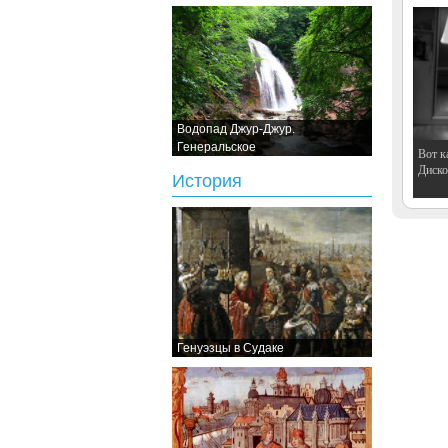
Водопад Джур-Джур.
Генеральское
Вот к
Дискот
История
Генуэзцы в Судаке