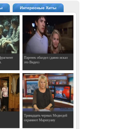
ты
Интересные Хиты
фрагмент
Паренек обалдел (давно искал
м.
это Видео)
Тринадцать черных Медведей
охраняют Марихуану