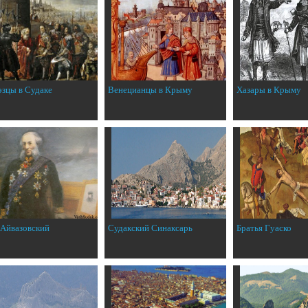
эзцы в Судаке
Венецианцы в Крыму
Хазары в Крыму
 Айвазовский
Судакский Синаксарь
Братья Гуаско