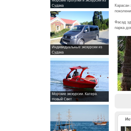
Морские прогулки и экскурсии из
Карасан 
Судака
поколени
Фасад зд
парка до
Индивидуальные экскурсии из
Судака
Морские экскурсии. Катера.
Новый Свет
Ис