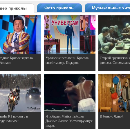
Фото приколы
Музыкальные хи
део приколы
одние Кривое зеркало.
Уральские пельмени. Красота
Старый грузинский 
 Асомов
спасёт мымр. Подарок
фильма. Со смысло
maha R1 по снегу и
Я победил Майка Тайсона —
В баню с Женой
еду 258км/ч !
Джеймс Даглас. Мотивирующее
видео.