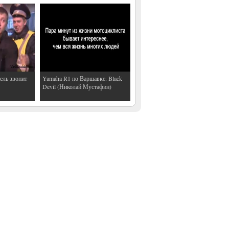
ель звонит
Yamaha R1 по Варшавке. Black
Devil (Николай Мустафин)