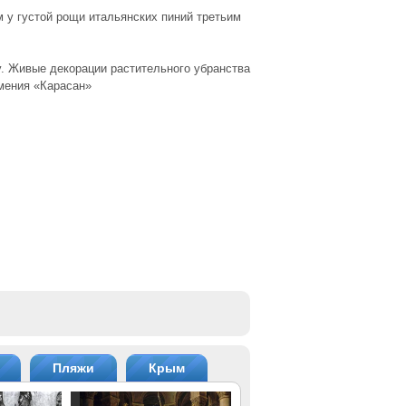
 у густой рощи итальянских пиний третьим
у. Живые декорации растительного убранства
мения «Карасан»
Пляжи
Крым