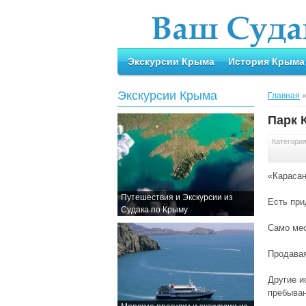
Экскурсии Крыма
История Крыма
Экскурсии Крыма
Главная
Парк 
Категори
«Карасан
Путешествия и Экскурсии из
Есть при
Судака по Крыму
Само мес
Продавая
Другие и
пребыван