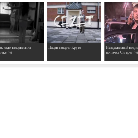
ак надо танцевать на
Пацан танцует Круто
Неадекватный водит
еке :)))
по пачке Сигарет :)))