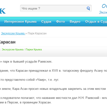
Интересное Крыма
Судак
Фото
Видео
Отдых в Суд
»
Экскурсии Крыма
» Парк Карасан
Карасан
я:
Экскурсии Крыма
/
Парки Крыма
» парк в бывшей усадьбе Раевских.
дание, что Карасан принадлежал в XVII в. татарскому феодалу Асану по
то представляло собой «Чаир», т.е. луг.
 земли, Кара Асан просил новых владельцев закрепить за этим местом
сследователи полагают, что название местности дал Н.Н. Раевский - мл
ии в Персии, в провинции Хорасан.