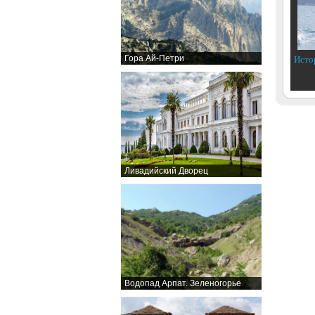
Исто
Гора Ай-Петри
Ливадийский Дворец
Водопад Арпат. Зеленогорье