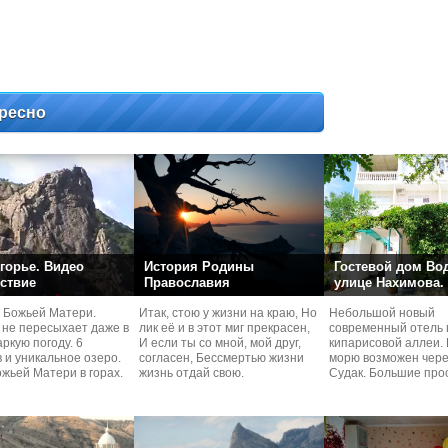
ресно
горье. Видео
История Родины
Гостевой дом Во
ствие
Православия
улице Нахимова.
 Божьей Матери.
Итак, стою у жизни на краю, Но
Небольшой новый
 не пересыхает даже в
лик её и в этот миг прекрасен,
современный отель 
ркую погоду. 6
И если ты со мной, мой друг,
кипарисовой аллеи. 
 и уникальное озеро.
согласен, Бессмертью жизни
морю возможен чере
жьей Матери в горах.
жизнь отдай свою.
Судaк. Большие про
номера со своей кух