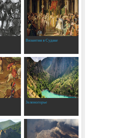
Византия в Судаке
Зеленогорье