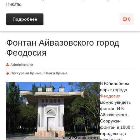
Никиты.
Подробнее
0
Фонтан Айвазовского город
Феодосия
Administrator
Экскурсии Крыма
/
Парки Крыма
В Юбилейном
парке города
Феодосия
можно увидеть
фонтан И.К.
Айвазовского.
Сооружен
фонтан в 1888 г.
город всегда
испытывал