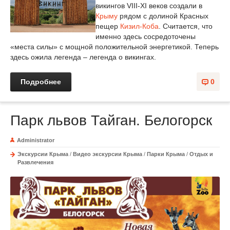
викингов VIII-XI веков создали в
Крыму
рядом с долиной Красных
пещер
Кизил-Коба
. Считается, что
именно здесь сосредоточены
«места силы» с мощной положительной энергетикой. Теперь
здесь ожила легенда – легенда о викингах.
Подробнее
0
Парк львов Тайган. Белогорск
Administrator
Экскурсии Крыма
/
Видео экскурсии Крыма
/
Парки Крыма
/
Отдых и
Развлечения