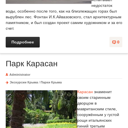
недостаток
воды, особенно после того, как на близлежащих горах был
вырублен лес. Фонтан И.К.Айвазовского, стал архитектурным
памятником, и был создан проект самим художником и за его
счет.
Подробнее
0
Парк Карасан
Administrator
Экскурсии Крыма
/
Парки Крыма
Карасан
знаменит
своим старинным
дворцом в
мавританским стиле,
сооружённым у густой
рощи итальянских
пиний третьим