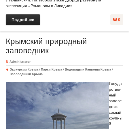
экспозиция «Романовы в Ливадии»
Подробнее
0
Крымский природный
заповедник
Administrator
Экскурсии Крыма
/
Парки Крыма
/
Водопады и Каньоны Крыма
/
Заповедники Крыма
Госуда
рствен
ный
запове
дник,
самый
крупны
й