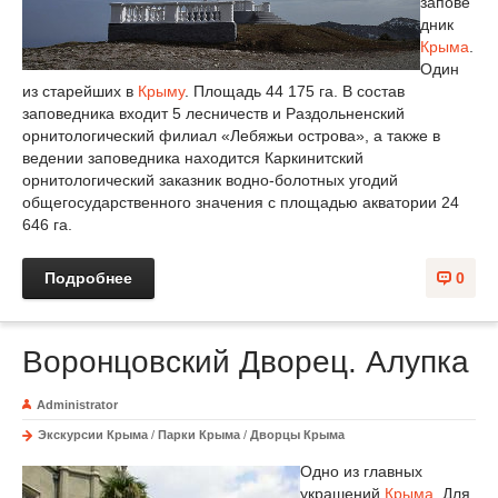
запове
дник
Крыма
.
Один
из старейших в
Крыму
. Площадь 44 175 га. В состав
заповедника входит 5 лесничеств и Раздольненский
орнитологический филиал «Лебяжьи острова», а также в
ведении заповедника находится Каркинитский
орнитологический заказник водно-болотных угодий
общегосударственного значения с площадью акватории 24
646 га.
Подробнее
0
Воронцовский Дворец. Алупка
Administrator
Экскурсии Крыма
/
Парки Крыма
/
Дворцы Крыма
Одно из главных
украшений
Крыма
. Для