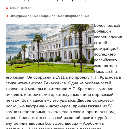
Administrator
Экскурсии Крыма
/
Парки Крыма
/
Дворцы Крыма
Белоснежный
Большой
дворец служил
летней
резиденцией
последнего
российского
императора
Николая II и
его семьи. Он сооружён в 1911 г. по проекту Н.П. Краснова в
стиле итальянского Ренессанса. Одна из особенностей
творческой манеры архитектора Н.П. Краснова - умение
вживлять исторические архитектурные стили в крымский
пейзаж. Вот и здесь ему это удалось. Дворец отличается
роскошью внутренних интерьеров, причём каждая из 58
комнат неповторима, выполнена в своём, оригинальном,
стиле. Привлекательны своей изящной архитектурой
внутренние дворики Большого дворца – Арабский и
Итальянский. На втором этаже дворца развёрнута