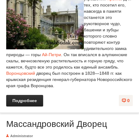
тех, кто посетил его,
навсегда в памяти
останется это
рукотворное чудо,
башенки и зубцы
которого словно
повторяют контур
удивительного замка
природы — горы
Ай-Петри
. Он так вписался в алупкинские
скалы, вечнозеленую растительность и горную гряду, что
кажется, будто все это родилось как единый ансамбль.
Воронцовский
дворец был построен в 1828—1848 гг. как
крымская резиденция генерал-губернатора Новороссийского
края графа Воронцова.
Подробнее
0
Массандровский Дворец
Administrator