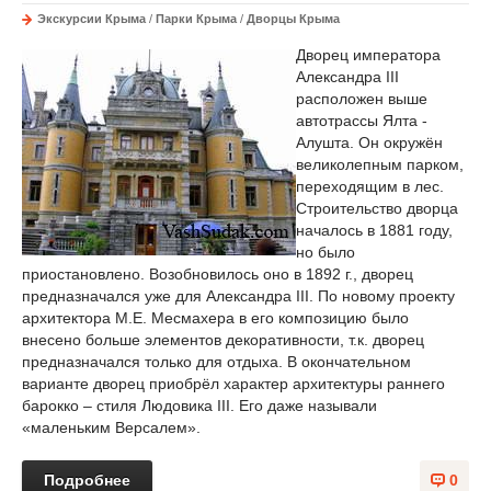
Экскурсии Крыма
/
Парки Крыма
/
Дворцы Крыма
Дворец императора
Александра III
расположен выше
автотрассы Ялта -
Алушта. Он окружён
великолепным парком,
переходящим в лес.
Строительство дворца
началось в 1881 году,
но было
приостановлено. Возобновилось оно в 1892 г., дворец
предназначался уже для Александра III. По новому проекту
архитектора М.Е. Месмахера в его композицию было
внесено больше элементов декоративности, т.к. дворец
предназначался только для отдыха. В окончательном
варианте дворец приобрёл характер архитектуры раннего
барокко – стиля Людовика III. Его даже называли
«маленьким Версалем».
Подробнее
0