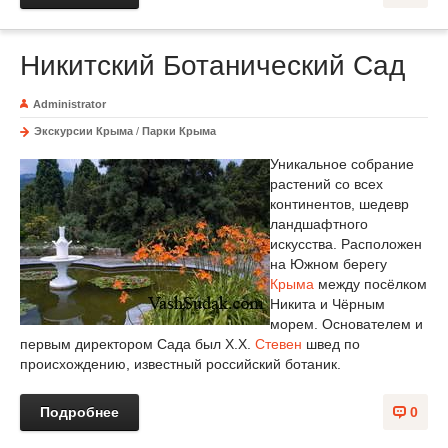
Никитский Ботанический Сад
Administrator
Экскурсии Крыма
/
Парки Крыма
Уникальное собрание
растений со всех
континентов, шедевр
ландшафтного
искусства. Расположен
на Южном берегу
Крыма
между посёлком
Никита и Чёрным
морем. Основателем и
первым директором Сада был Х.Х.
Стевен
швед по
происхождению, известный российский ботаник.
Подробнее
0