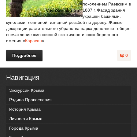
поколением Раевским в
1887 г. Фасад здания
украшен башнями,
куполами, лепниной, изящной резьбой по дереву. Живые
декорации растительного убранства парка дополняют общее
впечатление живописной экзотичности южнобережного
имения «
Карасан
»
Подробнее
0
Навигация
Экскурсии Крыма
Родина Православия
История Крыма
Личности Крыма
Города Крыма