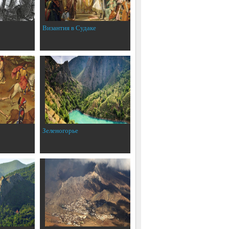
Византия в Судаке
Зеленогорье