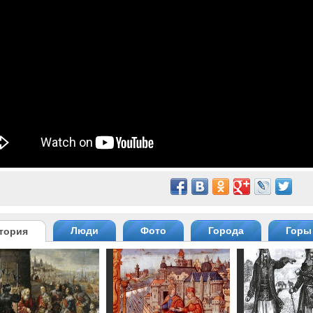
Люди
Фото
Города
Горы
тория