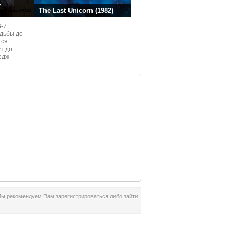
.
The Last Unicorn (1982)
6-7
одьбы до
тся
ут до
едж
ом
Мы рекомендуем Вам зарегистрироваться либо зайти