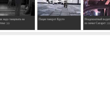
ак надо танцевать на
Пацан танцует Круто
Неадекватный водит
еке :)))
по пачке Сигарет :)))