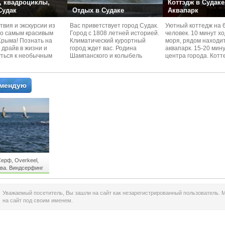
 квадроциклы,
Коттэдж в Судаке
 Судак
Отдых в Судаке
Аквапарк
вия и экскурcии из
Вас приветствует город Судак.
Уютный коттедж на 
по самым красивым
Город с 1808 летней историей.
человек. 10 минут х
Kрыма! Познать на
Климатический курортный
моря, рядом находи
 драйв в жизни и
город ждет вас. Родина
аквапарк. 15-20 мин
уться к необычным
Шампанского и колыбель
центра города. Котт
 красотам
Крымского Виноделия.
располагается в тих
омендую
ерф, Overkeel,
ава. Виндсерфинг
Крыма
Уважаемый посетитель, Вы зашли на сайт как незарегистрированный пользователь. 
на сайт под своим именем.