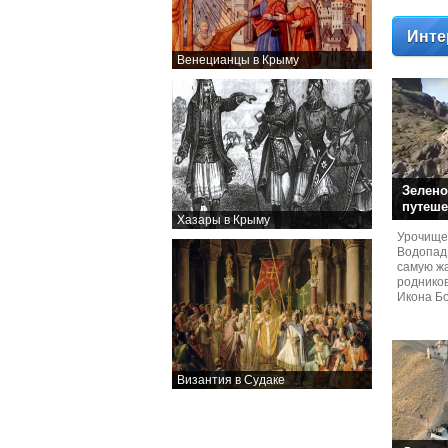
Инте
Венецианцы в Крыму
Зелено
путеше
Хазары в Крыму
Урочище
Водопад
самую жа
родников
Икона Бо
Византия в Судаке