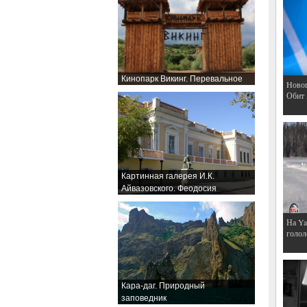
Кинопарк Викинг. Перевальное
Hовог
Обит
Картинная галерея И.К.
Айвазовского. Феодосия
На Ya
голол
Кара-даг. Природный
заповедник