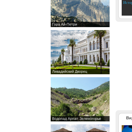
Исто
Гора Ай-Петри
Ливадийский Дворец
Ви
Водопад Арпат. Зеленогорье