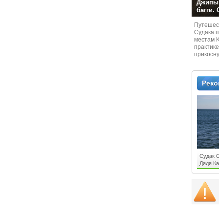
Джипы,
багги.
Путешест
Судaка 
местам 
практике
прикосн
местам и
Рек
Судак С
Дядя К
клубы 