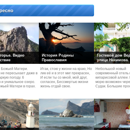
ресно
горье. Видео
История Родины
Гостевой дом Во
ствие
Православия
улице Нахимова.
 Божьей Матери.
Итак, стою у жизни на краю, Но
Небольшой новый
 не пересыхает даже в
лик её и в этот миг прекрасен,
современный отель 
ркую погоду. 6
И если ты со мной, мой друг,
кипарисовой аллеи. 
 и уникальное озеро.
согласен, Бессмертью жизни
морю возможен чере
жьей Матери в горах.
жизнь отдай свою.
Судaк. Большие про
номера со своей кух