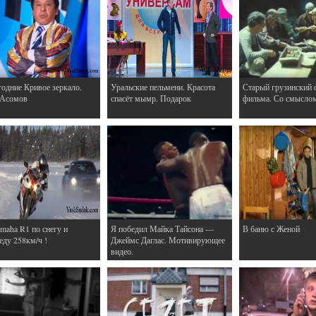
одние Кривое зеркало.
Уральские пельмени. Красота
Старый грузинский 
 Асомов
спасёт мымр. Подарок
фильма. Со смысло
maha R1 по снегу и
Я победил Майка Тайсона —
В баню с Женой
еду 258км/ч !
Джеймс Даглас. Мотивирующее
видео.