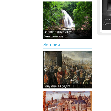
Вот к
Дискот
Водопад Джур-Джур.
Генеральское
История
Генуэзцы в Судаке