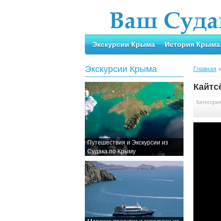
Экскурсии Крыма
История Крыма
Экскурсии Крыма
Главная
Кайтс
Категори
Путешествия и Экскурсии из
Судака по Крыму