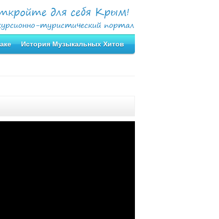
аке
История Музыкальных Хитов