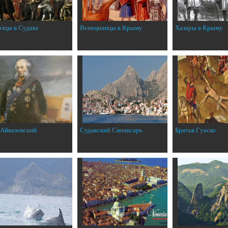
эзцы в Судаке
Венецианцы в Крыму
Хазары в Крыму
 Айвазовский
Судакский Синаксарь
Братья Гуаско