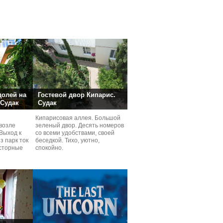
долей на
Гостевой двор Кипарис.
 Судак
Судак
Кипарисовая аллея. Большой
возле
зеленый двор. Десять номеров
Выход к
со всеми удобствами, своей
з парк ток
беседкой. Тихо, уютно,
сторные
спокойно.
ней.