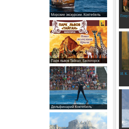
Морские экскурсии. Коктебель
Гену
Парк львов Тайган. Белогорск
И. К.
Дельфинарий Коктебель