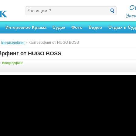
Интересное Крыма
Судак
Фото
Видео
Отдых в Суд
»
Виндсёрфинг
» Кайтсёрфинг от HUGO BOSS
ёрфинг от HUGO BOSS
я:
Виндсёрфинг