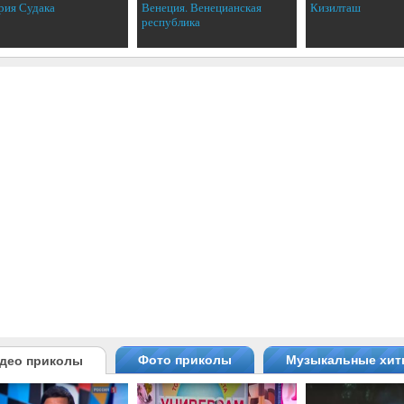
рия Судака
Венеция. Венецианская
Кизилташ
республика
Фото приколы
Музыкальные хи
део приколы