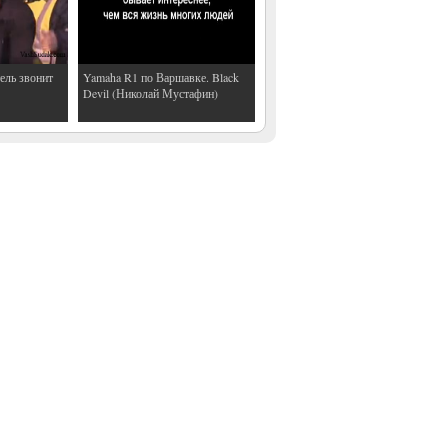
ель звонит
Yamaha R1 по Варшавке. Black
Devil (Николай Мустафин)