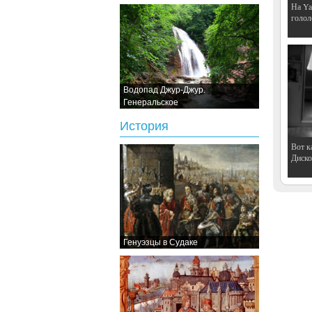
На Ya
голол
Водопад Джур-Джур.
Генеральское
История
Вот к
Дискот
Генуэзцы в Судаке