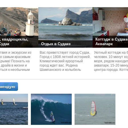
 квадроциклы,
Коттэдж в Судаке
 Судак
Отдых в Судаке
Аквапарк
вия и экскурcии из
Вас приветствует город Судак.
Уютный коттедж на 
по самым красивым
Город с 1808 летней историей.
человек. 10 минут х
Kрыма! Познать на
Климатический курортный
моря, рядом находи
 драйв в жизни и
город ждет вас. Родина
аквапарк. 15-20 мин
уться к необычным
Шампанского и колыбель
центра города. Котт
 красотам
Крымского Виноделия.
располагается в тих
омендую