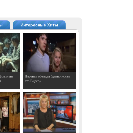
ты
Интересные Хиты
фрагмент
Паренек обалдел (давно искал
м.
это Видео)