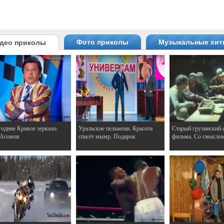
Фото приколы
Музыкальные хи
део приколы
одние Кривое зеркало.
Уральские пельмени. Красота
Старый грузинский 
 Асомов
спасёт мымр. Подарок
фильма. Со смысло