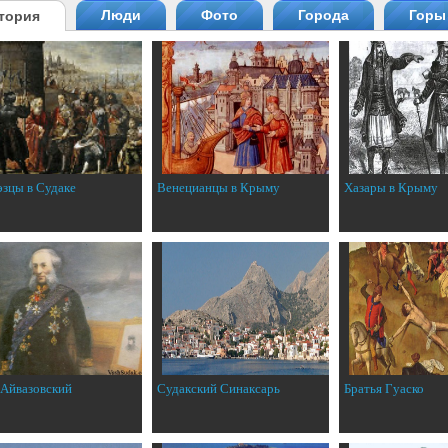
Люди
Фото
Города
Горы
тория
эзцы в Судаке
Венецианцы в Крыму
Хазары в Крыму
 Айвазовский
Судакский Синаксарь
Братья Гуаско