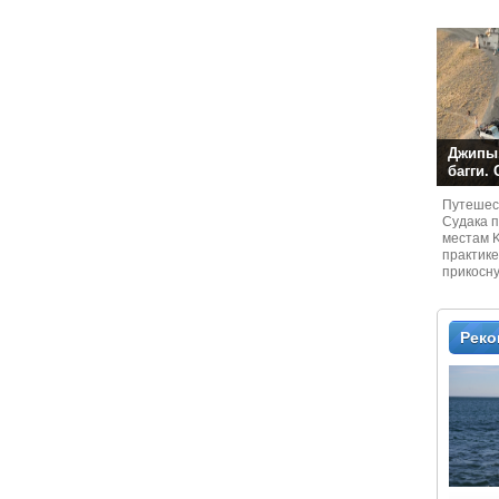
Джипы,
багги.
Путешест
Судaка 
местам 
практике
прикосн
местам и
Рек