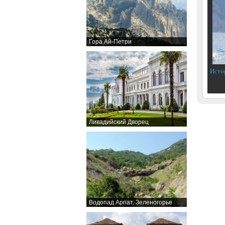
Гора Ай-Петри
Исто
Ливадийский Дворец
Водопад Арпат. Зеленогорье