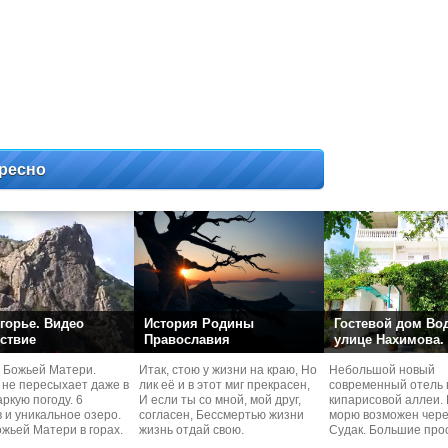
ресно
горье. Видео
История Родины
Гостевой дом Во
ствие
Православия
улице Нахимова.
 Божьей Матери.
Итак, стою у жизни на краю, Но
Небольшой новый
 не пересыхает даже в
лик её и в этот миг прекрасен,
современный отель 
ркую погоду. 6
И если ты со мной, мой друг,
кипарисовой аллеи. 
 и уникальное озеро.
согласен, Бессмертью жизни
морю возможен чере
жьей Матери в горах.
жизнь отдай свою.
Судaк. Большие про
номера со своей кух