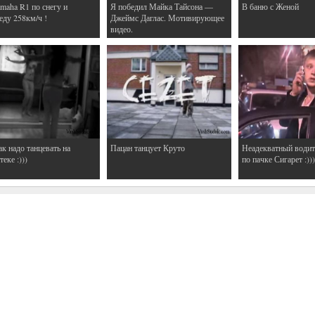
maha R1 по снегу и
Я победил Майка Тайсона —
В баню с Женой
еду 258км/ч !
Джеймс Даглас. Мотивирующее
видео.
ак надо танцевать на
Пацан танцует Круто
Неадекватный водит
еке :)))
по пачке Сигарет :)))