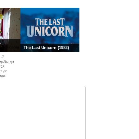
.
The Last Unicorn (1982)
6-7
одьбы до
тся
ут до
едж
ом