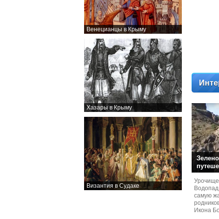
Венецианцы в Крыму
Инте
Хазары в Крыму
Зелено
путеше
Урочище
Византия в Судаке
Водопад
самую жа
родников
Икона Бо