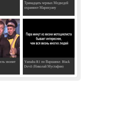
Тринадцать черных Медведей
охраняют Марихуану
ель звонит
Yamaha R1 по Варшавке. Black
Devil (Николай Мустафин)