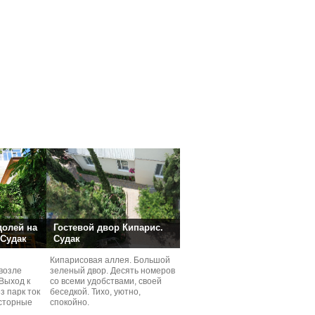
долей на
Гостевой двор Кипарис.
 Судак
Судак
Кипарисовая аллея. Большой
возле
зеленый двор. Десять номеров
Выход к
со всеми удобствами, своей
з парк ток
беседкой. Тихо, уютно,
сторные
спокойно.
ней.