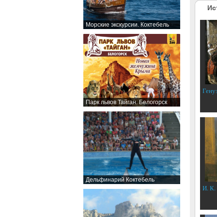
Ис
Морские экскурсии. Коктебель
Гену
Парк львов Тайган. Белогорск
Дельфинарий Коктебель
И. К.