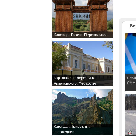
Ви
Кинопарк Викинг. Перевальное
Hовог
Картинная галерея И.К.
Обит
Айвазовского. Феодосия
Кара-даг. Природный
заповедник