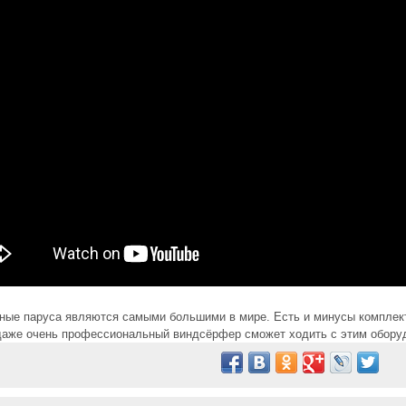
ые паруса являются самыми большими в мире. Есть и минусы комплект
аже очень профессиональный виндсёрфер сможет ходить с этим обору