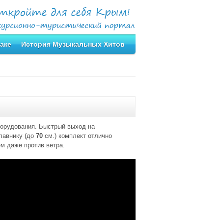
аке
История Музыкальных Хитов
орудования. Быстрый выход на
лавнику (до
70
см.) комплект отлично
м даже против ветра.