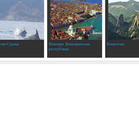
рия Судака
Венеция. Венецианская
Кизилташ
республика