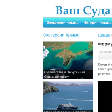
Экскурсии Крыма
История Крыма
Экскурсии Крыма
Главная
Форму
Категори
Каждый 
глиссиро
Путешествия и Экскурсии из
режется,
Судака по Крыму