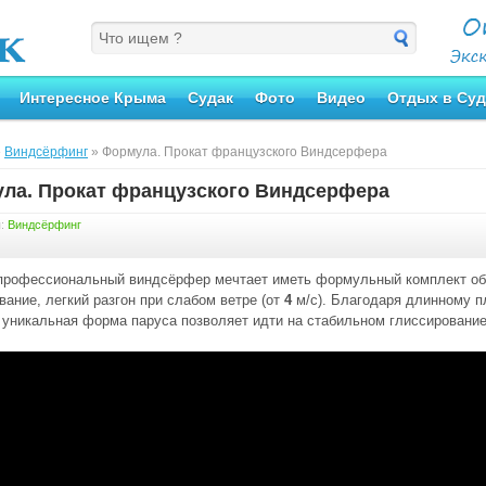
Интересное Крыма
Судак
Фото
Видео
Отдых в Суд
»
Виндсёрфинг
» Формула. Прокат французского Виндсерфера
ла. Прокат французского Виндсерфера
я:
Виндсёрфинг
профессиональный виндсёрфер мечтает иметь формульный комплект об
вание, легкий разгон при слабом ветре (от
4
м/с). Благодаря длинному п
 уникальная форма паруса позволяет идти на стабильном глиссирование