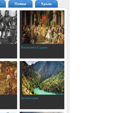
Пляжи
Крым
Византия в Судаке
Зеленогорье