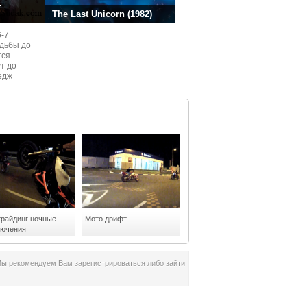
.
The Last Unicorn (1982)
6-7
одьбы до
тся
ут до
едж
ом
трайдинг ночные
Мото дрифт
лючения
Мы рекомендуем Вам зарегистрироваться либо зайти