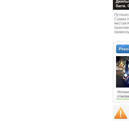
Джипы,
багги.
Путешест
Судaка 
местам 
практике
прикосн
местам и
Рек
Ночные
стантр