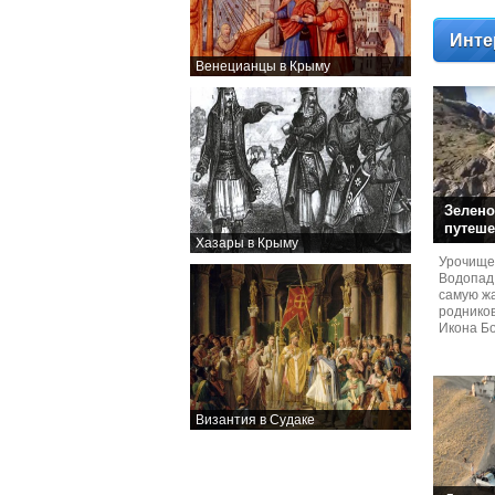
Инте
Венецианцы в Крыму
Зелено
путеше
Хазары в Крыму
Урочище
Водопад
самую жа
родников
Икона Бо
Византия в Судаке