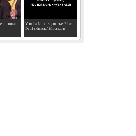
ель звонит
Yamaha R1 по Варшавке. Black
Devil (Николай Мустафин)