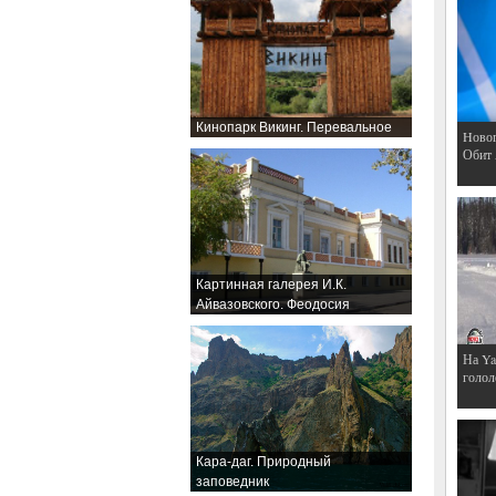
Кинопарк Викинг. Перевальное
Hовог
Обит
Картинная галерея И.К.
Айвазовского. Феодосия
На Ya
голол
Кара-даг. Природный
заповедник