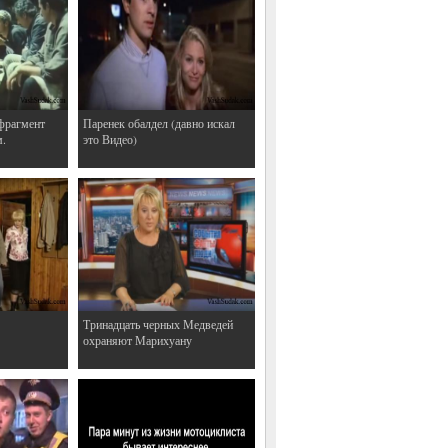
фрагмент
Паренек обалдел (давно искал
м.
это Видео)
Тринадцать черных Медведей
охраняют Марихуану