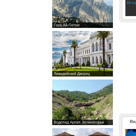
Исто
Гора Ай-Петри
Ливадийский Дворец
Ви
Водопад Арпат. Зеленогорье