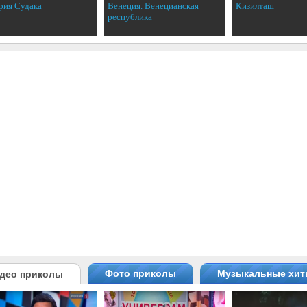
рия Судака
Венеция. Венецианская
Кизилташ
республика
Фото приколы
Музыкальные хи
део приколы