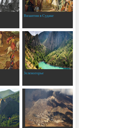
Византия в Судаке
Зеленогорье