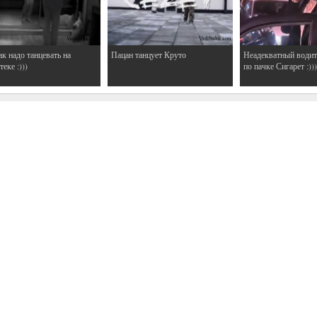
ак надо танцевать на
Пацан танцует Круто
Неадекватный водит
еке :)))
по пачке Сигарет :)))