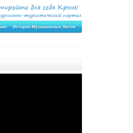
аке
История Музыкальных Хитов