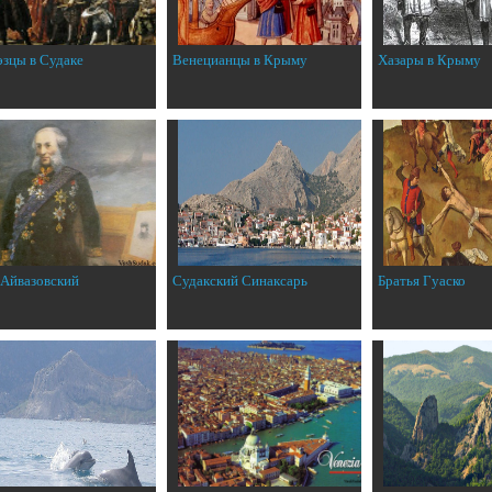
эзцы в Судаке
Венецианцы в Крыму
Хазары в Крыму
 Айвазовский
Судакский Синаксарь
Братья Гуаско