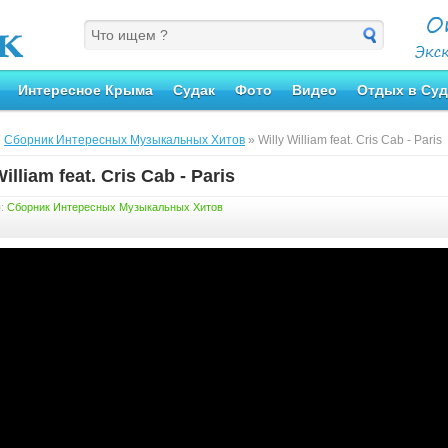
Интересное Крыма
Судак
Фото
Видео
Отдых в Суд
»
Сборник Интересных Музыкальных Хитов
» Willy William feat. Cris Cab - Paris
William feat. Cris Cab - Paris
я:
Сборник Интересных Музыкальных Хитов