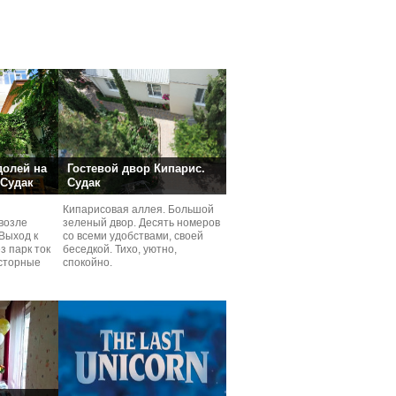
долей на
Гостевой двор Кипарис.
 Судак
Судак
Кипарисовая аллея. Большой
возле
зеленый двор. Десять номеров
Выход к
со всеми удобствами, своей
з парк ток
беседкой. Тихо, уютно,
сторные
спокойно.
ней.