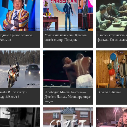
одние Кривое зеркало.
Уральские пельмени. Красота
Старый грузинский 
 Асомов
спасёт мымр. Подарок
фильма. Со смысло
maha R1 по снегу и
Я победил Майка Тайсона —
В баню с Женой
еду 258км/ч !
Джеймс Даглас. Мотивирующее
видео.