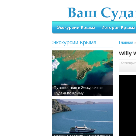
Экскурсии Крыма
История Крыма
Экскурсии Крыма
Главная
Willy 
Категори
Путешествия и Экскурсии из
Судака по Крыму