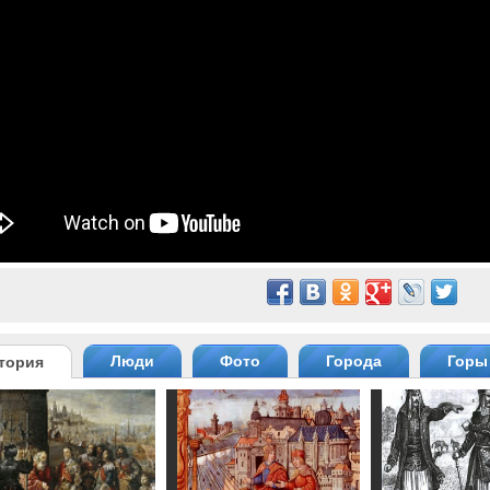
Люди
Фото
Города
Горы
тория