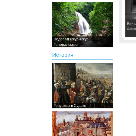
Вот к
Дискот
Водопад Джур-Джур.
Генеральское
История
Генуэзцы в Судаке