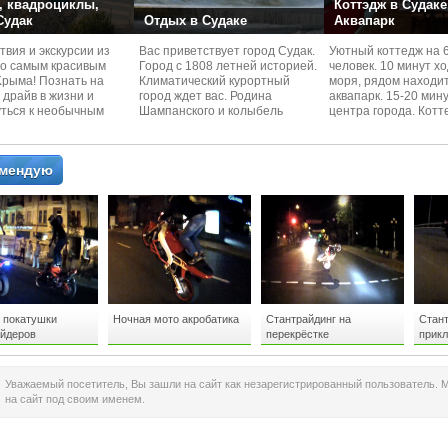
 квадроциклы,
Коттэдж в Судаке
 Судак
Отдых в Судаке
Аквапарк
вия и экскурcии из
Вас приветствует город Судак.
Уютный коттедж на 
по самым красивым
Город с 1808 летней историей.
человек. 10 минут х
Kрыма! Познать на
Климатический курортный
моря, рядом находи
 драйв в жизни и
город ждет вас. Родина
аквапарк. 15-20 мин
уться к необычным
Шампанского и колыбель
центра города. Котт
 красотам
Крымского Виноделия.
располагается в тих
омендую
 покатушки
Ночная мото акробатика
Стантрайдинг на
Стан
айдеров
перекрёстке
прик
Уважаемый посетитель, Вы зашли на сайт как незарегистрированный пользователь. 
на сайт под своим именем.