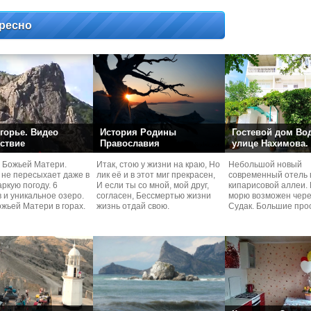
ресно
горье. Видео
История Родины
Гостевой дом Во
ствие
Православия
улице Нахимова.
 Божьей Матери.
Итак, стою у жизни на краю, Но
Небольшой новый
 не пересыхает даже в
лик её и в этот миг прекрасен,
современный отель 
ркую погоду. 6
И если ты со мной, мой друг,
кипарисовой аллеи. 
 и уникальное озеро.
согласен, Бессмертью жизни
морю возможен чере
жьей Матери в горах.
жизнь отдай свою.
Судaк. Большие про
номера со своей кух