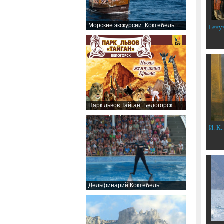
Морские экскурсии. Коктебель
Гену
Парк львов Тайган. Белогорск
И. К.
Дельфинарий Коктебель