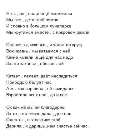
Я ты , он , она,и ещё миллионы
Мы все , дети этой земли
И словно в большом лунапарке
Мы крутимся вместе , с покровом земли
Она же в движеньи , и ходит по кругу
Всю жизнь , мы катаемся с ней
Какие качели ,ещё для нас надо
За это катанье , обязаны ей
Катает , лелеет ,даёт насладиться
Природою балует нас
А мы как вершина , её созиданья
Взрастила всех нас , да и вас
Ох как же мы ей благодарны
За то , что жизнь дала , для нас
Одна ты , в галактике этой
Дарила , и даришь ,нам счастье сейчас .