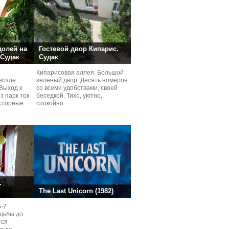
долей на
Гостевой двор Кипарис.
 Судак
Судак
Кипарисовая аллея. Большой
возле
зеленый двор. Десять номеров
Выход к
со всеми удобствами, своей
з парк ток
беседкой. Тихо, уютно,
сторные
спокойно.
ней.
.
The Last Unicorn (1982)
6-7
одьбы до
тся