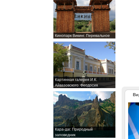
Кинопарк Викинг. Перевальное
Картинная галерея И.К.
Айвазовского. Феодосия
Ви
Кара-даг. Природный
заповедник