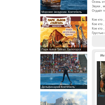
Осень эт
Звуки , 
Отдаёт т
Морские экскурсии. Коктебель
Кое кто 
Кое кто ,
Кое кто 
Грустью 
Парк львов Тайган. Белогорск
Ис
Дельфинарий Коктебель
Гену