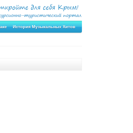
аке
История Музыкальных Хитов