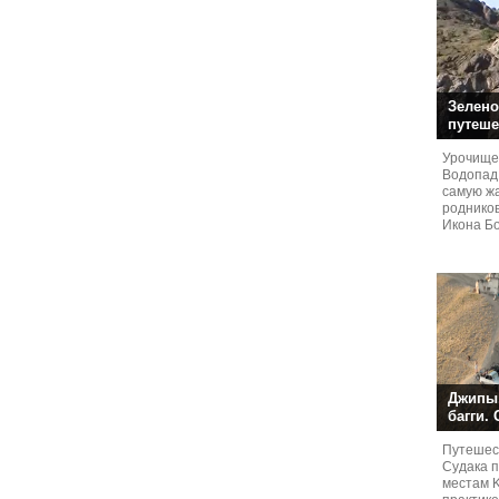
Зелено
путеше
Урочище
Водопад
самую жа
родников
Икона Бо
Джипы,
багги.
Путешест
Судaка 
местам 