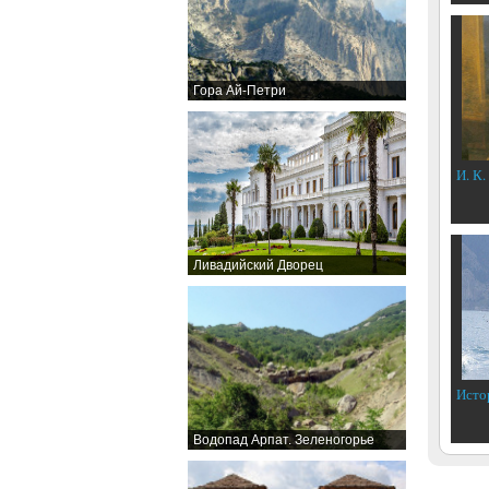
Гора Ай-Петри
И. К.
Ливадийский Дворец
Исто
Водопад Арпат. Зеленогорье