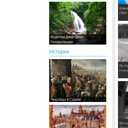
Hовог
Обит
Водопад Джур-Джур.
Генеральское
История
На Ya
голол
Генуэзцы в Судаке
Вот к
Дискот