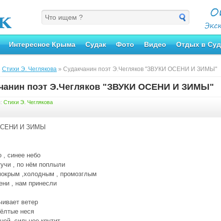
Интересное Крыма
Судак
Фото
Видео
Отдых в Суд
»
Стихи Э. Чеглякова
» Судакчанин поэт Э.Чегляков "ЗВУКИ ОСЕНИ И ЗИМЫ"
чанин поэт Э.Чегляков "ЗВУКИ ОСЕНИ И ЗИМЫ"
я:
Стихи Э. Чеглякова
ОСЕНИ И ЗИМЫ
 , синее небо
учи , по нём поплыли
окрым ,холодным , промозглым
ени , нам принесли
чивает ветер
ёлтые неся
ней ,сильнее крутит