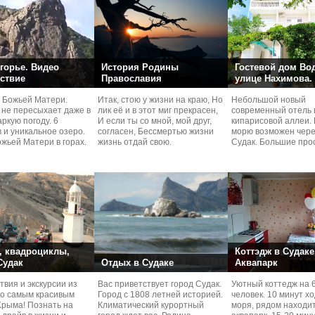
горье. Видео
История Родины
Гостевой дом Во
ствие
Православия
улице Нахимова.
 Божьей Матери.
Итак, стою у жизни на краю, Но
Небольшой новый
 не пересыхает даже в
лик её и в этот миг прекрасен,
современный отель 
ркую погоду. 6
И если ты со мной, мой друг,
кипарисовой аллеи. 
 и уникальное озеро.
согласен, Бессмертью жизни
морю возможен чере
жьей Матери в горах.
жизнь отдай свою.
Судaк. Большие про
номера со своей кух
 квадроциклы,
Коттэдж в Судаке
 Судак
Отдых в Судаке
Аквапарк
вия и экскурcии из
Вас приветствует город Судак.
Уютный коттедж на 
по самым красивым
Город с 1808 летней историей.
человек. 10 минут х
Kрыма! Познать на
Климатический курортный
моря, рядом находи