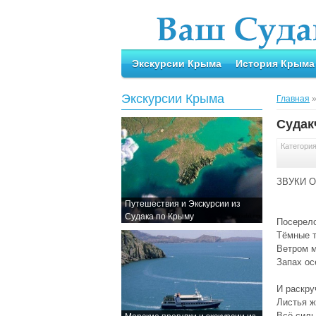
Экскурсии Крыма
История Крыма
Экскурсии Крыма
Главная
Судак
Категори
ЗВУКИ 
Путешествия и Экскурсии из
Судака по Крыму
Посерело
Тёмные т
Ветром м
Запах ос
И раскру
Листья ж
Всё силь