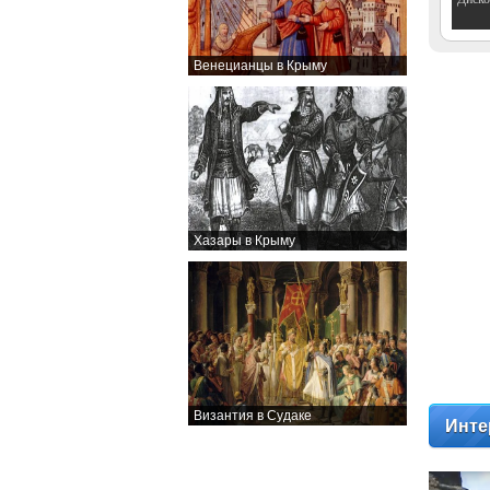
Венецианцы в Крыму
Хазары в Крыму
Византия в Судаке
Инте