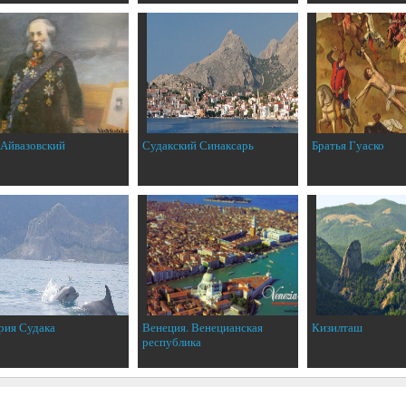
 Айвазовский
Судакский Синаксарь
Братья Гуаско
рия Судака
Венеция. Венецианская
Кизилташ
республика