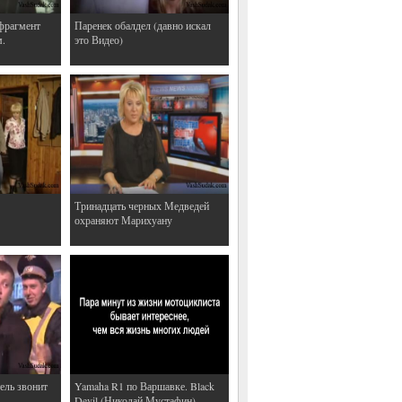
фрагмент
Паренек обалдел (давно искал
м.
это Видео)
Тринадцать черных Медведей
охраняют Марихуану
ель звонит
Yamaha R1 по Варшавке. Black
Devil (Николай Мустафин)