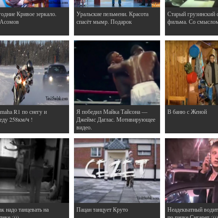
одние Кривое зеркало.
Уральские пельмени. Красота
Старый грузинский 
 Асомов
спасёт мымр. Подарок
фильма. Со смысло
maha R1 по снегу и
Я победил Майка Тайсона —
В баню с Женой
еду 258км/ч !
Джеймс Даглас. Мотивирующее
видео.
ак надо танцевать на
Пацан танцует Круто
Неадекватный водит
еке :)))
по пачке Сигарет :)))