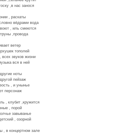
тоску ,в нас занося
онии , раскаты
 словно вёдрами вода
 воют , иль смеются
труны ,провода
ивает ветер
ерхушек тополей
, всех звуков жизни
музыка вся в ней
 другие ноты
 другой пейзаж
вость , и унынье
ет персонаж
ль , клубит ,кружится
зные , порой
олчье завыванье
детский , озорной
ы , в концертном зале