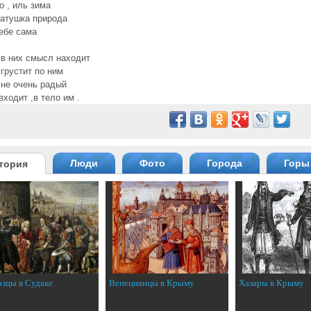
о , иль зима
матушка природа
ебе сама
, в них смысл находит
 грустит по ним
, не очень радый
входит ,в тело им .
Люди
Фото
Города
Горы
тория
эзцы в Судаке
Венецианцы в Крыму
Хазары в Крыму