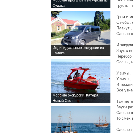
Морские прогулки и экскурсии из
Грусть , 
Судака
Гром и м
С неба ,
Плачут ,
Словно с
И закруч
Индивидуальные экскурсии из
Звук с в
Судака
Перебор 
Осень , 
У зимы ,
У зимы ,
И тоскли
Всё узна
Морские экскурсии. Катера.
Новый Свет
Там мете
Звуки ра
Словно в
То смех 
Словно т