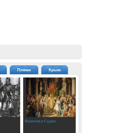
Пляжи
Крым
Византия в Судаке