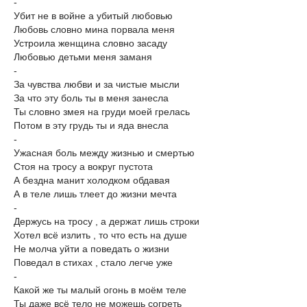
-
Убит не в войне а убитый любовью
Любовь словно мина порвала меня
Устроила женщина словно засаду
Любовью детьми меня заманя
-
За чувства любви и за чистые мысли
За что эту боль ты в меня занесла
Ты словно змея на груди моей грелась
Потом в эту грудь ты и яда внесла
-
Ужасная боль между жизнью и смертью
Стоя на тросу а вокруг пустота
А бездна манит холодком обдавая
А в теле лишь тлеет до жизни мечта
-
Держусь на тросу , а держат лишь строки
Хотел всё излить , то что есть на душе
Не молча уйти а поведать о жизни
Поведал в стихах , стало легче уже
-
Какой же ты малый огонь в моём теле
Ты даже всё тело не можешь согреть