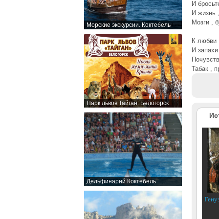
И бросьт
И жизнь 
Мозги , 
Морские экскурсии. Коктебель
К любви 
И запахи
Почувств
Табак , п
Парк львов Тайган. Белогорск
Ис
Дельфинарий Коктебель
Гену