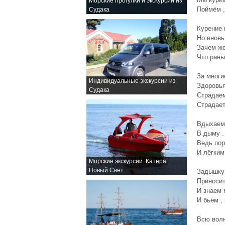
Морские прогулки и экскурсии из
Поймём ,
Судака
Курение 
Но вновь
Зачем же
Что рань
За многи
Индивидуальные экскурсии из
Здоровья
Судака
Страдаем
Страдает
Вдыхаем 
В дыму .
Ведь пор
И лёгким
Морские экскурсии. Катера.
Новый Свет
Задышку 
Приносит
И знаем 
И бьём ,
Всю волю