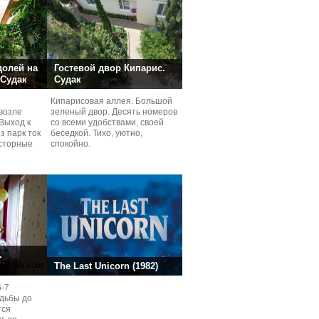
долей на
Гостевой двор Кипарис.
 Судак
Судак
Кипарисовая аллея. Большой
возле
зеленый двор. Десять номеров
Выход к
со всеми удобствами, своей
з парк ток
беседкой. Тихо, уютно,
сторные
спокойно.
ней.
.
The Last Unicorn (1982)
6-7
одьбы до
тся