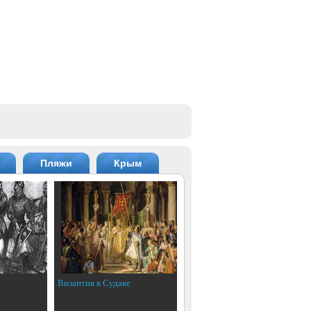
Пляжи
Крым
Византия в Судаке