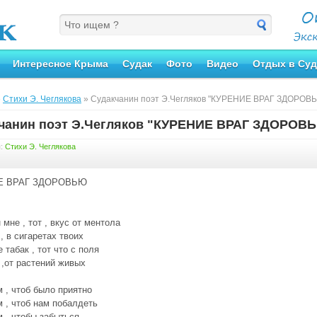
Интересное Крыма
Судак
Фото
Видео
Отдых в Суд
»
Стихи Э. Чеглякова
» Судакчанин поэт Э.Чегляков "КУРЕНИЕ ВРАГ ЗДОРОВ
чанин поэт Э.Чегляков "КУРЕНИЕ ВРАГ ЗДОРОВ
я:
Стихи Э. Чеглякова
Е ВРАГ ЗДОРОВЬЮ
 мне , тот , вкус от ментола
, в сигаретах твоих
 табак , тот что с поля
 ,от растений живых
 , чтоб было приятно
 , чтоб нам побалдеть
 , чтобы забыться