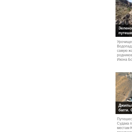
Зелено
путеше
Урочище
Водопад
самую жа
родников
Икона Бо
Джипы,
багги.
Путешест
Судaка 
местам 