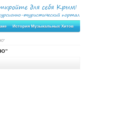
аке
История Музыкальных Хитов
ЬЮ"
ЬЮ"