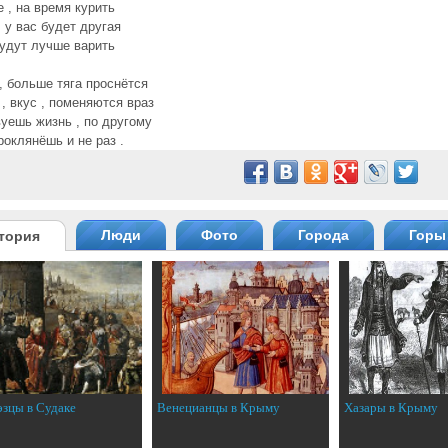
е , на время курить
, у вас будет другая
будут лучше варить
, больше тяга проснётся
 , вкус , поменяются враз
уешь жизнь , по другому
роклянёшь и не раз .
Люди
Фото
Города
Горы
тория
эзцы в Судаке
Венецианцы в Крыму
Хазары в Крыму