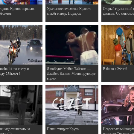
одние Кривое зеркало.
Уральские пельмени. Красота
Старый грузинский 
 Асомов
спасёт мымр. Подарок
фильма. Со смысло
maha R1 по снегу и
Я победил Майка Тайсона —
В баню с Женой
еду 258км/ч !
Джеймс Даглас. Мотивирующее
видео.
ак надо танцевать на
Пацан танцует Круто
Неадекватный водит
еке :)))
по пачке Сигарет :)))