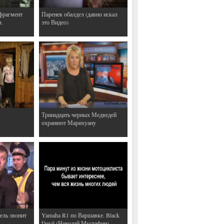
фрагмент
Паренек обалдел (давно искал
м.
это Видео)
Тринадцать черных Медведей
охраняют Марихуану
ель звонит
Yamaha R1 по Варшавке. Black
Devil (Николай Мустафин)