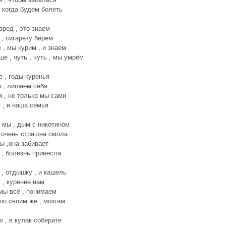
 когда будем болеть
вред , это знаем
 , сигарету берём
 , мы курим , и знаем
ше , чуть , чуть , мы умрём
е , годы куренья
 , лишаем себя
 , не только мы сами
 , и наша семья
мы , дым с никотином
 очень страшна смола
ы ,она забивает
 , болезнь принесла
, отдышку , и кашель
 , курение нам
мы всё , понимаем
 по своим же , мозгам
 , в кулак соберите