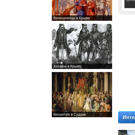
Венецианцы в Крыму
Хазары в Крыму
Византия в Судаке
Инте