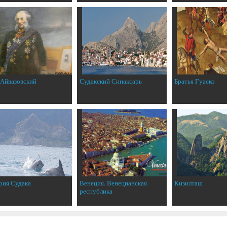
 Айвазовский
Судакский Синаксарь
Братья Гуаско
рия Судака
Венеция. Венецианская
Кизилташ
республика