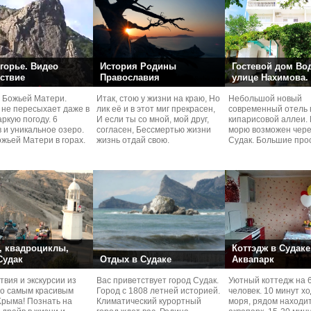
горье. Видео
История Родины
Гостевой дом Во
ствие
Православия
улице Нахимова.
 Божьей Матери.
Итак, стою у жизни на краю, Но
Небольшой новый
 не пересыхает даже в
лик её и в этот миг прекрасен,
современный отель 
ркую погоду. 6
И если ты со мной, мой друг,
кипарисовой аллеи. 
 и уникальное озеро.
согласен, Бессмертью жизни
морю возможен чере
жьей Матери в горах.
жизнь отдай свою.
Судaк. Большие про
номера со своей кух
 квадроциклы,
Коттэдж в Судаке
 Судак
Отдых в Судаке
Аквапарк
вия и экскурcии из
Вас приветствует город Судак.
Уютный коттедж на 
по самым красивым
Город с 1808 летней историей.
человек. 10 минут х
Kрыма! Познать на
Климатический курортный
моря, рядом находи