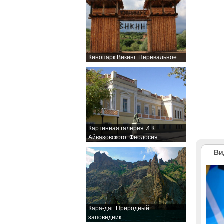
Кинопарк Викинг. Перевальное
Картинная галерея И.К.
Айвазовского. Феодосия
Ви
Кара-даг. Природный
заповедник