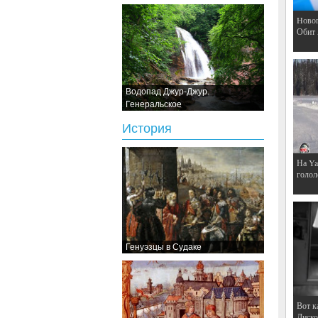
Hовог
Обит
Водопад Джур-Джур.
Генеральское
История
На Ya
голол
Генуэзцы в Судаке
Вот к
Дискот