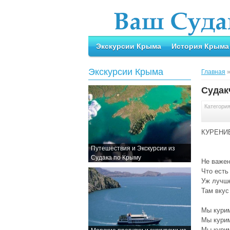
Экскурсии Крыма
История Крыма
Экскурсии Крыма
Главная
Судак
Категори
КУРЕНИ
Путешествия и Экскурсии из
Судака по Крыму
Не важен
Что есть 
Уж лучше
Там вкус
Мы курим
Мы курим
Мы курим