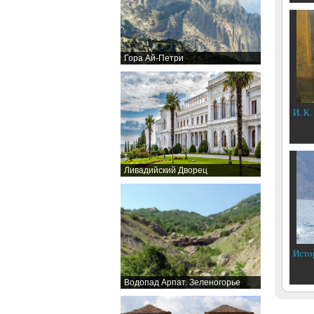
Гора Ай-Петри
И. К.
Ливадийский Дворец
Исто
Водопад Арпат. Зеленогорье