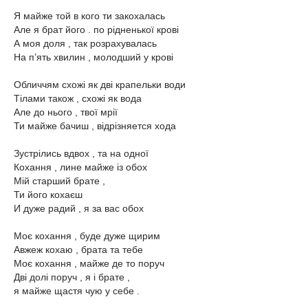
Я майже той в кого ти закохалась
Але я брат його . по рідненької крові
А моя доля , так розрахувалась
На п’ять хвилин , молодший у крові
Обличчям схожі як дві крапельки води
Тілами також , схожі як вода
Але до нього , твої мрії
Ти майже бачиш , відрізняется хода
Зустрілись вдвох , та на одної
Кохання , лине майже із обох
Мій старший брате ,
Ти його кохаєш
И дуже радий , я за вас обох
Моє кохання , буде дуже щирим
Авжеж кохаю , брата та тебе
Моє кохання , майже де то поруч
Дві долі поруч , я і брате ,
я майже щастя чую у себе .