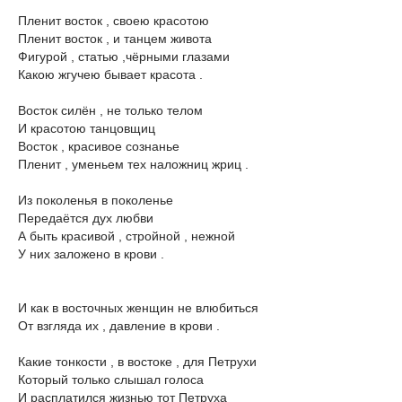
Пленит восток , своею красотою
Пленит восток , и танцем живота
Фигурой , статью ,чёрными глазами
Какою жгучею бывает красота .
Восток силён , не только телом
И красотою танцовщиц
Восток , красивое сознанье
Пленит , уменьем тех наложниц жриц .
Из поколенья в поколенье
Передаётся дух любви
А быть красивой , стройной , нежной
У них заложено в крови .
И как в восточных женщин не влюбиться
От взгляда их , давление в крови .
Какие тонкости , в востоке , для Петрухи
Который только слышал голоса
И расплатился жизнью тот Петруха