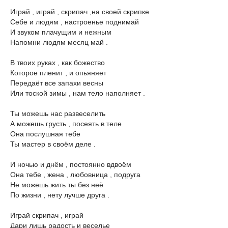
Играй , играй , скрипач ,на своей скрипке
Себе и людям , настроенье поднимай
И звуком плачущим и нежным
Напомни людям месяц май .
В твоих руках , как божество
Которое пленит , и опьяняет
Передаёт все запахи весны
Или тоской зимы , нам тело наполняет .
Ты можешь нас развеселить
А можешь грусть , посеять в теле
Она послушная тебе
Ты мастер в своём деле .
И ночью и днём , постоянно вдвоём
Она тебе , жена , любовница , подруга
Не можешь жить ты без неё
По жизни , нету лучше друга .
Играй скрипач , играй
Дари лишь радость и веселье